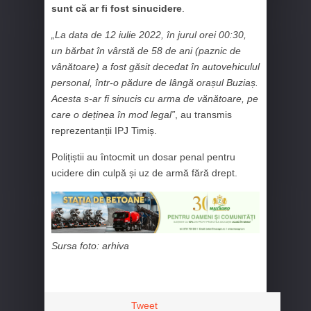
sunt că ar fi fost sinucidere
.
„La data de 12 iulie 2022, în jurul orei 00:30,
un bărbat în vârstă de 58 de ani (paznic de
vânătoare) a fost găsit decedat în autovehiculul
personal, într-o pădure de lângă orașul Buziaș.
Acesta s-ar fi sinucis cu arma de vănătoare, pe
care o deținea în mod legal”
, au transmis
reprezentanții IPJ Timiș.
Polițiștii au întocmit un dosar penal pentru
ucidere din culpă și uz de armă fără drept.
Sursa foto: arhiva
Tweet