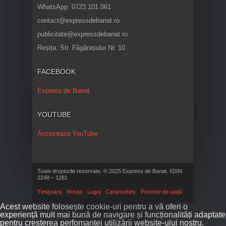
WhatsApp: 0723.101.061
contact@expressdebanat.ro
publicitate@expressdebanat.ro
Reșița, Str. Făgărașului Nr. 10
FACEBOOK
Express de Banat
YOUTUBE
Acceseaza YouTube
Toate drepturile rezervate. © 2025 Express de Banat. ISSN
2248 – 1281
Timișoara
Reșița
Lugoj
Caransebeș
Poveste de viață
Acest website folosește cookie-uri pentru a vă oferi o
experiență mult mai bună de navigare și funcționalități adaptate
pentru creșterea perfomanței utilizării website-ului nostru.