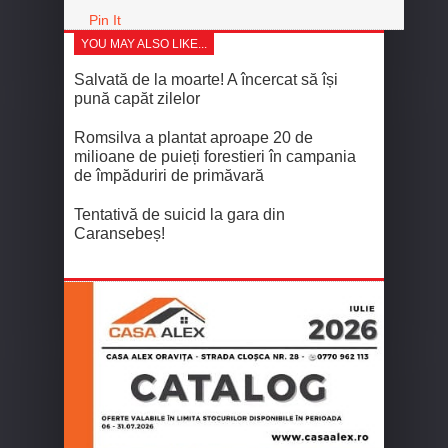
Pin It
YOU MAY ALSO LIKE...
Salvată de la moarte! A încercat să își
pună capăt zilelor
Romsilva a plantat aproape 20 de
milioane de puieți forestieri în campania
de împăduriri de primăvară
Tentativă de suicid la gara din
Caransebeș!