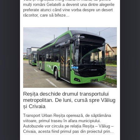
mulți români Gelatelli a devenit una dintre alegerile
preferate atunci când vine vorba despre un desert
răcoritor, care să bifeze...
Reșița deschide drumul transportului
metropolitan. De luni, cursă spre Văliug
și Crivaia
Transport Urban Reșița operează, de săptămâna
viitoare, primul traseu în afara municipiului.
Autobuzele vor circula pe relația Reșița – Văliug –
Crivaia, acesta fiind primul pas din proiectul prin...