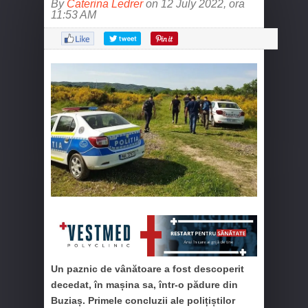
By
Caterina Ledrer
on 12 July 2022, ora
11:53 AM
Un paznic de vânătoare a fost descoperit
decedat, în mașina sa, într-o pădure din
Buziaș. Primele concluzii ale polițiștilor