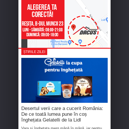
ȘTIRILE ZILEI
Desertul verii care a cucerit România:
De ce toată lumea pune în coș
înghețata Gelatelli de la Lidl
Vara și înghețata merg mână în mână, iar pentru