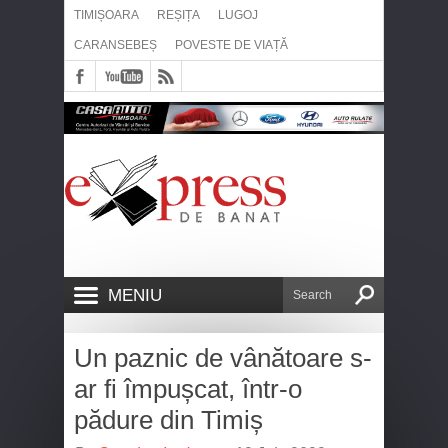
TIMIȘOARA
REȘIȚA
LUGOJ
CARANSEBEȘ
POVESTE DE VIAȚĂ
MENIU
Un paznic de vânătoare s-
ar fi împușcat, într-o
pădure din Timiș