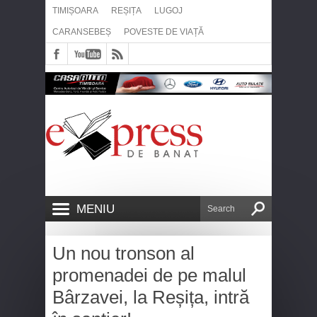
TIMIȘOARA
REȘIȚA
LUGOJ
CARANSEBEȘ
POVESTE DE VIAȚĂ
MENIU
Un nou tronson al
promenadei de pe malul
Bârzavei, la Reșița, intră