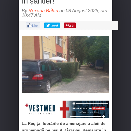
în șantier!
By
Roxana Bălan
on 08 August 2025, ora
10:47 AM
La Reșița, lucrările de amenajare a aleii de
promenadă pe malul Bârzavei, demarate în