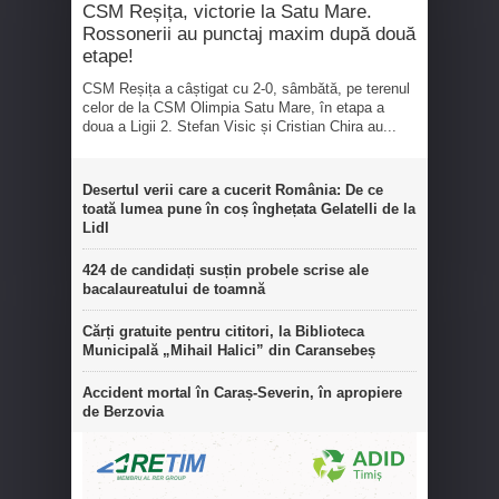
CSM Reșița, victorie la Satu Mare.
Rossonerii au punctaj maxim după două
etape!
CSM Reșița a câștigat cu 2-0, sâmbătă, pe terenul
celor de la CSM Olimpia Satu Mare, în etapa a
doua a Ligii 2. Stefan Visic și Cristian Chira au...
Desertul verii care a cucerit România: De ce
toată lumea pune în coș înghețata Gelatelli de la
Lidl
424 de candidați susțin probele scrise ale
bacalaureatului de toamnă
Cărți gratuite pentru cititori, la Biblioteca
Municipală „Mihail Halici” din Caransebeș
Accident mortal în Caraș-Severin, în apropiere
de Berzovia