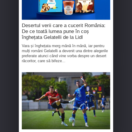
Desertul verii care a cucerit România:
De ce toată lumea pune în coș
înghețata Gelatelli de la Lidl
Vara și înghețata merg mână în mână, iar pentru
mulți români Gelatelli a devenit una dintre alegerile
preferate atunci când vine vorba despre un desert
răcoritor, care să bifeze...