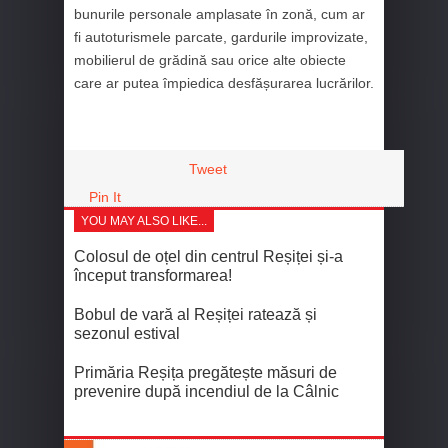
bunurile personale amplasate în zonă, cum ar
fi autoturismele parcate, gardurile improvizate,
mobilierul de grădină sau orice alte obiecte
care ar putea împiedica desfășurarea lucrărilor.
Tweet
Pin It
YOU MAY ALSO LIKE...
Colosul de oțel din centrul Reșiței și-a
început transformarea!
Bobul de vară al Reșiței ratează și
sezonul estival
Primăria Reșița pregătește măsuri de
prevenire după incendiul de la Câlnic