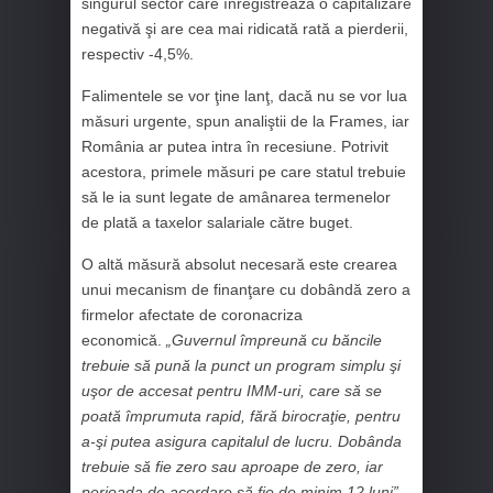
singurul sector care înregistreaza o capitalizare
negativă şi are cea mai ridicată rată a pierderii,
respectiv -4,5%.
Falimentele se vor ţine lanţ, dacă nu se vor lua
măsuri urgente, spun analiştii de la Frames, iar
România ar putea intra în recesiune. Potrivit
acestora, primele măsuri pe care statul trebuie
să le ia sunt legate de amânarea termenelor
de plată a taxelor salariale către buget.
O altă măsură absolut necesară este crearea
unui mecanism de finanţare cu dobândă zero a
firmelor afectate de coronacriza
economică.
„Guvernul împreună cu băncile
trebuie să pună la punct un program simplu şi
uşor de accesat pentru IMM-uri, care să se
poată împrumuta rapid, fără birocraţie, pentru
a-şi putea asigura capitalul de lucru. Dobânda
trebuie să fie zero sau aproape de zero, iar
perioada de acordare să fie de minim 12 luni”,