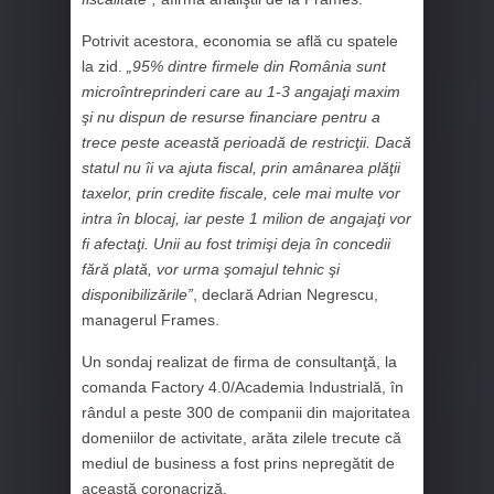
Potrivit acestora, economia se află cu spatele
la zid.
„95% dintre firmele din România sunt
microîntreprinderi care au 1-3 angajaţi maxim
şi nu dispun de resurse financiare pentru a
trece peste această perioadă de restricţii. Dacă
statul nu îi va ajuta fiscal, prin amânarea plăţii
taxelor, prin credite fiscale, cele mai multe vor
intra în blocaj, iar peste 1 milion de angajaţi vor
fi afectaţi. Unii au fost trimişi deja în concedii
fără plată, vor urma şomajul tehnic şi
disponibilizările”
, declară Adrian Negrescu,
managerul Frames.
Un sondaj realizat de firma de consultanţă, la
comanda Factory 4.0/Academia Industrială, în
rândul a peste 300 de companii din majoritatea
domeniilor de activitate, arăta zilele trecute că
mediul de business a fost prins nepregătit de
această coronacriză.