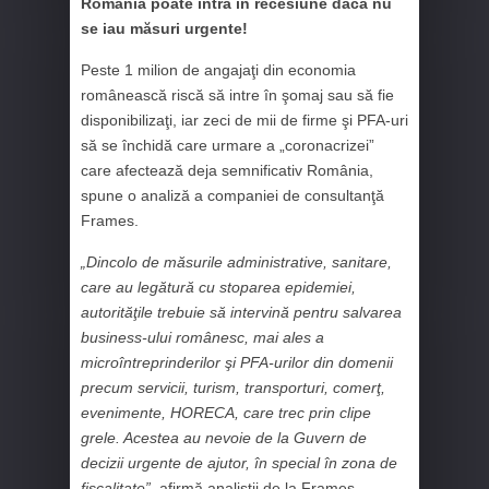
România poate intra în recesiune dacă nu
se iau măsuri urgente!
Peste 1 milion de angajaţi din economia
românească riscă să intre în şomaj sau să fie
disponibilizaţi, iar zeci de mii de firme şi PFA-uri
să se închidă care urmare a „coronacrizei”
care afectează deja semnificativ România,
spune o analiză a companiei de consultanţă
Frames.
„Dincolo de măsurile administrative, sanitare,
care au legătură cu stoparea epidemiei,
autorităţile trebuie să intervină pentru salvarea
business-ului românesc, mai ales a
microîntreprinderilor şi PFA-urilor din domenii
precum servicii, turism, transporturi, comerţ,
evenimente, HORECA, care trec prin clipe
grele. Acestea au nevoie de la Guvern de
decizii urgente de ajutor, în special în zona de
fiscalitate”,
afirmă analiştii de la Frames.