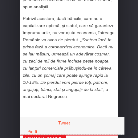
spun analiştii.
Potrivit acestora, dacă băncile, care au o
capitalizare optimă, şi statul, care să garanteze
împrumuturile, nu vor ajuta economia, întreaga
Românie va avea de pierdut.
„Suntem încă în
prima fază a coronacrizei economice. Dacă nu
se iau măsuri, urmează un adevărat coşmar,
cu zeci de mii de firme închise peste noapte,
cu lanţuri comerciale prăbuşindu-se în câteva
zile, cu un şomaj care poate ajunge rapid la
10-12%. De pierdut vom pierde toţi, patroni,
angajaţi, bănci, stat şi angajaţii de la stat”
, a
mai declarat Negrescu.
Tweet
Pin It