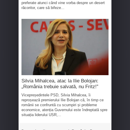
preferate atunci când vine vorba despre un desert
răcoritor, care să bifeze...
Silvia Mihalcea, atac la Ilie Bolojan:
„România trebuie salvată, nu Fritz!”
Vicepreședintele PSD, Silvia Mihalcea, îi
reproșează premierului Ilie Bolojan că, în timp ce
românii se confruntă cu scumpiri și probleme
economice, atenția Guvernului este îndreptată spre
situația liderului USR,...