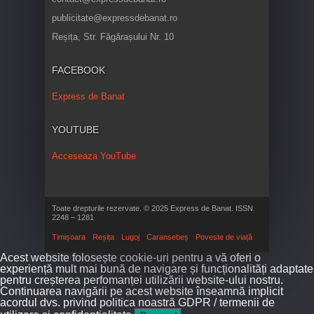
publicitate@expressdebanat.ro
Reșița, Str. Făgărașului Nr. 10
FACEBOOK
Express de Banat
YOUTUBE
Acceseaza YouTube
Toate drepturile rezervate. © 2025 Express de Banat. ISSN
2248 – 1281
Timișoara
Reșița
Lugoj
Caransebeș
Poveste de viață
Acest website folosește cookie-uri pentru a vă oferi o
experiență mult mai bună de navigare și funcționalități adaptate
pentru creșterea perfomanței utilizării website-ului nostru.
Continuarea navigării pe acest website înseamnă implicit
acordul dvs. privind politica noastră GDPR / termenii de