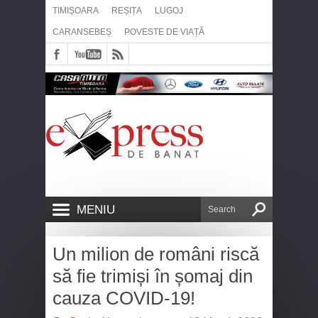
TIMIȘOARA
REȘIȚA
LUGOJ
CARANSEBEȘ
POVESTE DE VIAȚĂ
MENIU
Un milion de români riscă
să fie trimiși în șomaj din
cauza COVID-19!