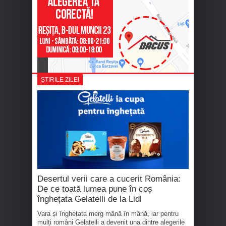
ȘTIRILE ZILEI
Desertul verii care a cucerit România:
De ce toată lumea pune în coș
înghețata Gelatelli de la Lidl
Vara și înghețata merg mână în mână, iar pentru
mulți români Gelatelli a devenit una dintre alegerile