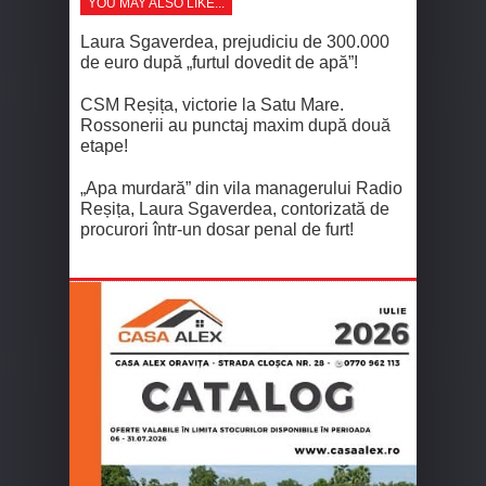
YOU MAY ALSO LIKE...
Laura Sgaverdea, prejudiciu de 300.000
de euro după „furtul dovedit de apă”!
CSM Reșița, victorie la Satu Mare.
Rossonerii au punctaj maxim după două
etape!
„Apa murdară” din vila managerului Radio
Reșița, Laura Sgaverdea, contorizată de
procurori într-un dosar penal de furt!