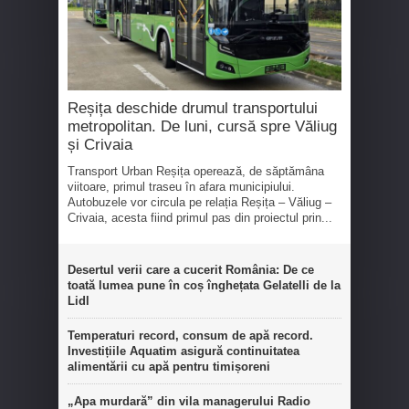
Reșița deschide drumul transportului
metropolitan. De luni, cursă spre Văliug
și Crivaia
Transport Urban Reșița operează, de săptămâna
viitoare, primul traseu în afara municipiului.
Autobuzele vor circula pe relația Reșița – Văliug –
Crivaia, acesta fiind primul pas din proiectul prin...
Desertul verii care a cucerit România: De ce
toată lumea pune în coș înghețata Gelatelli de la
Lidl
Temperaturi record, consum de apă record.
Investițiile Aquatim asigură continuitatea
alimentării cu apă pentru timișoreni
„Apa murdară” din vila managerului Radio