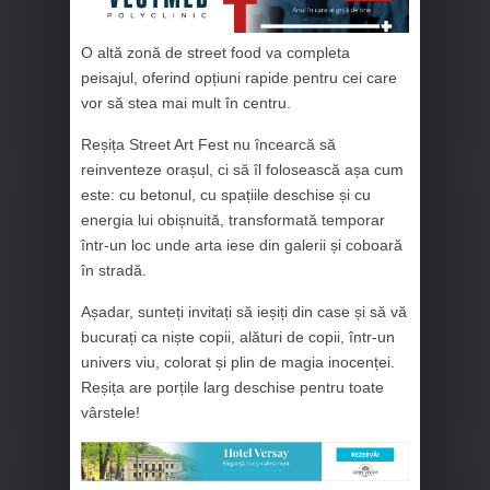
O altă zonă de street food va completa
peisajul, oferind opțiuni rapide pentru cei care
vor să stea mai mult în centru.
Reșița Street Art Fest nu încearcă să
reinventeze orașul, ci să îl folosească așa cum
este: cu betonul, cu spațiile deschise și cu
energia lui obișnuită, transformată temporar
într-un loc unde arta iese din galerii și coboară
în stradă.
Așadar, sunteți invitați să ieșiți din case și să vă
bucurați ca niște copii, alături de copii, într-un
univers viu, colorat și plin de magia inocenței.
Reșița are porțile larg deschise pentru toate
vârstele!