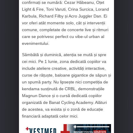
confirmați se numără: Cezar Hăbeanu, Oțet
Light & Fire, Toni Varuti, Crina Surcica, Lorand
Karbula, Richard Filby și Acro Juggler Dan. Ei
vor oferi atât momente solo, cât și intervenții
comune, completate de concerte live și ritmuri
care se potrivesc perfect cu vibe-ul urban al
evenimentului.
Sâmbătă și duminică, atenția se mută și spre
cei mici. Pe 1 Iunie, zona dedicată copiilor va
include ateliere creative, activități interactive,
curse de rățuște, baloane gigantice de săpun și
un spumă party. Nu lipsește nici competiția de
kendama susținută de CRBL, demonstrațiile
Magnun Dance și o cursă dedicată copiilor
organizată de Banat Cycling Academy. Alături
de acestea, va exista și o zonă de educație
financiară adaptată celor mici.