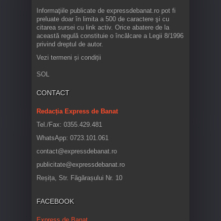
Informaţiile publicate de expressdebanat.ro pot fi
preluate doar în limita a 500 de caractere şi cu
citarea sursei cu link activ. Orice abatere de la
această regulă constituie o încălcare a Legii 8/1996
privind dreptul de autor.
Vezi termeni și condiții
SOL
CONTACT
Redacția Express de Banat
Tel./Fax: 0355.429.481
WhatsApp: 0723.101.061
contact@expressdebanat.ro
publicitate@expressdebanat.ro
Reșița, Str. Făgărașului Nr. 10
FACEBOOK
Express de Banat