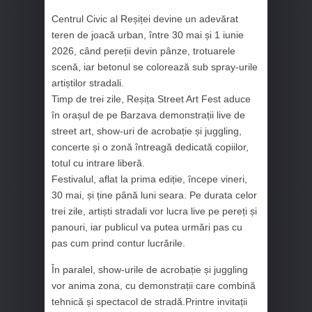
Centrul Civic al Reșiței devine un adevărat
teren de joacă urban, între 30 mai și 1 iunie
2026, când pereții devin pânze, trotuarele
scenă, iar betonul se colorează sub spray-urile
artiștilor stradali.
Timp de trei zile, Reșița Street Art Fest aduce
în orașul de pe Barzava demonstrații live de
street art, show-uri de acrobație și juggling,
concerte și o zonă întreagă dedicată copiilor,
totul cu intrare liberă.
Festivalul, aflat la prima ediție, începe vineri,
30 mai, și ține până luni seara. Pe durata celor
trei zile, artiști stradali vor lucra live pe pereți și
panouri, iar publicul va putea urmări pas cu
pas cum prind contur lucrările.
În paralel, show-urile de acrobație și juggling
vor anima zona, cu demonstrații care combină
tehnică și spectacol de stradă.Printre invitații