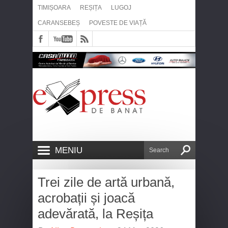
TIMIȘOARA
REȘIȚA
LUGOJ
CARANSEBEȘ
POVESTE DE VIAȚĂ
MENIU
Trei zile de artă urbană,
acrobații și joacă
adevărată, la Reșița