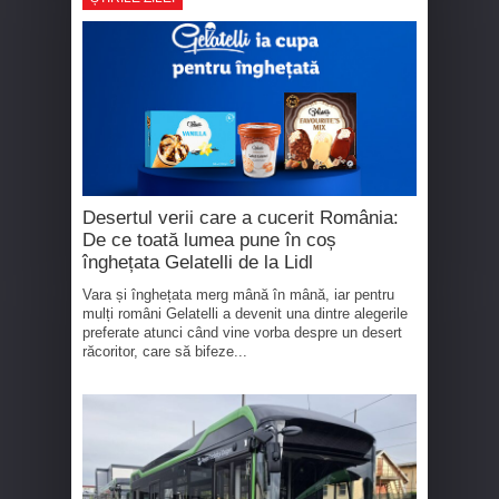
Desertul verii care a cucerit România:
De ce toată lumea pune în coș
înghețata Gelatelli de la Lidl
Vara și înghețata merg mână în mână, iar pentru
mulți români Gelatelli a devenit una dintre alegerile
preferate atunci când vine vorba despre un desert
răcoritor, care să bifeze...