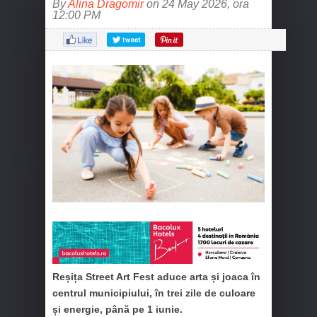
By
Alina Dragomir
on 24 May 2026, ora
12:00 PM
Reșița Street Art Fest aduce arta și joaca în
centrul municipiului, în trei zile de culoare
și energie, până pe 1 iunie.