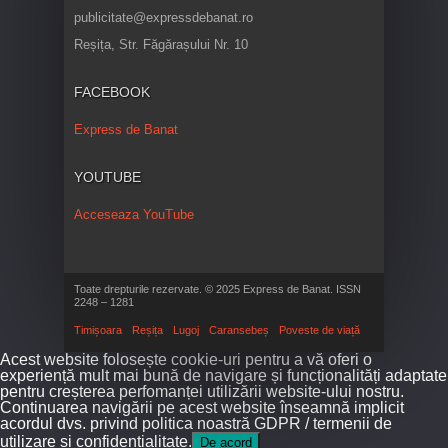
publicitate@expressdebanat.ro
Reșița, Str. Făgărașului Nr. 10
FACEBOOK
Express de Banat
YOUTUBE
Acceseaza YouTube
Toate drepturile rezervate. © 2025 Express de Banat. ISSN
2248 – 1281
Timișoara
Reșița
Lugoj
Caransebeș
Poveste de viață
Acest website folosește cookie-uri pentru a vă oferi o
experiență mult mai bună de navigare și funcționalități adaptate
pentru creșterea perfomanței utilizării website-ului nostru.
Continuarea navigării pe acest website înseamnă implicit
acordul dvs. privind politica noastră GDPR / termenii de
utilizare și confidențialitate.
De acord