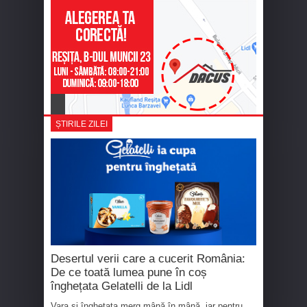
ȘTIRILE ZILEI
Desertul verii care a cucerit România:
De ce toată lumea pune în coș
înghețata Gelatelli de la Lidl
Vara și înghețata merg mână în mână, iar pentru