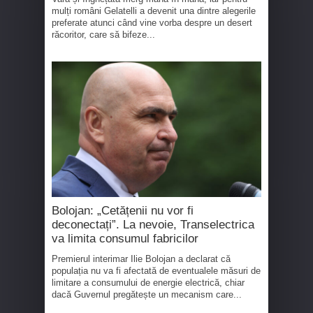
mulți români Gelatelli a devenit una dintre alegerile
preferate atunci când vine vorba despre un desert
răcoritor, care să bifeze...
Bolojan: „Cetățenii nu vor fi
deconectați”. La nevoie, Transelectrica
va limita consumul fabricilor
Premierul interimar Ilie Bolojan a declarat că
populația nu va fi afectată de eventualele măsuri de
limitare a consumului de energie electrică, chiar
dacă Guvernul pregătește un mecanism care...