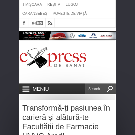
TIMIȘOARA
REȘIȚA
LUGOJ
CARANSEBEȘ
POVESTE DE VIAȚĂ
MENIU
Transformă-ți pasiunea în
carieră și alătură-te
Facultății de Farmacie