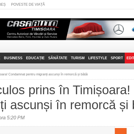
BEȘ
POVESTE DE VIAȚĂ
E
BUSINESS
EDUCAȚIE
SĂNĂTATE
TURISM
LIFESTYLE
SPORT
EDI
JOB-URI
PRIN MUNȚII
POVESTE DE VIAȚĂ
D
BANATULUI
ișoara! Condamnat pentru migranți ascunși în remorcă și bătăi
TEHNIT
VISIT CARAȘ-SEVERIN
iculos prins în Timișoar
FANTASTICUL BANAT
ți ascunși în remorcă și
TRAVEL VLOG
ora 5:20 PM