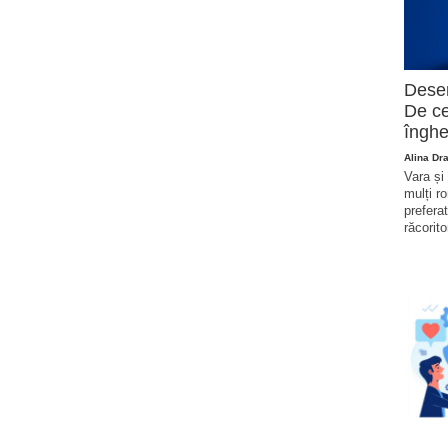
Deser
De ce
înghe
Alina Dr
Vara și
mulți r
prefera
răcorito