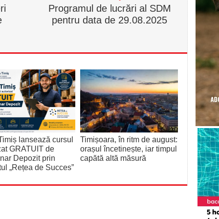
ri
Programul de lucrări al SDM
e
pentru data de 29.08.2025
imiș lansează cursul
Timișoara, în ritm de august:
izat GRATUIT de
orașul încetinește, iar timpul
nar Depozit prin
capătă altă măsură
tul „Rețea de Succes”