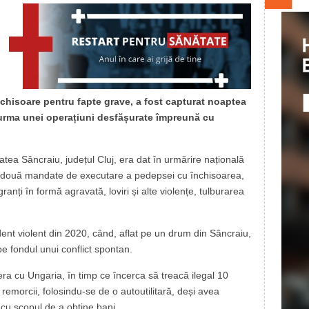
chisoare pentru fapte grave, a fost capturat noaptea
în urma unei operațiuni desfășurate împreună cu
tatea Sâncraiu, județul Cluj, era dat în urmărire națională
u două mandate de executare a pedepsei cu închisoarea,
igranți în formă agravată, loviri și alte violențe, tulburarea
dent violent din 2020, când, aflat pe un drum din Sâncraiu,
e fondul unui conflict spontan.
tiera cu Ungaria, în timp ce încerca să treacă ilegal 10
remorcii, folosindu-se de o autoutilitară, deși avea
cu scopul de a obține bani.