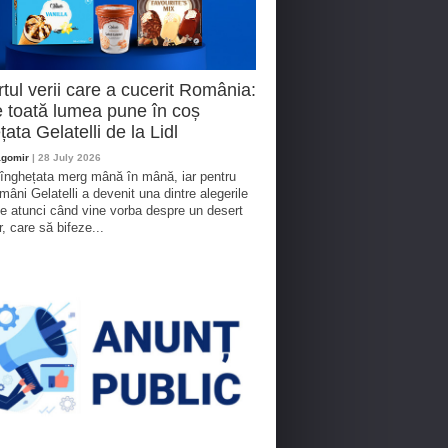
tul verii care a cucerit România:
 toată lumea pune în coș
țata Gelatelli de la Lidl
agomir
| 28 July 2026
 înghețata merg mână în mână, iar pentru
omâni Gelatelli a devenit una dintre alegerile
te atunci când vine vorba despre un desert
r, care să bifeze...