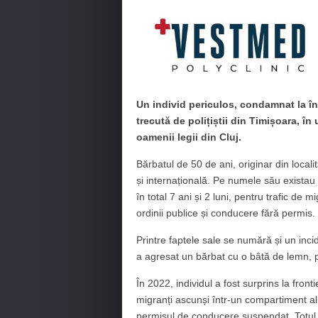
Un individ periculos, condamnat la în
trecută de polițiștii din Timișoara, 
oamenii legii din Cluj.
Bărbatul de 50 de ani, originar din locali
și internațională. Pe numele său exista
în total 7 ani și 2 luni, pentru trafic de m
ordinii publice și conducere fără permis.
Printre faptele sale se numără și un inci
a agresat un bărbat cu o bâtă de lemn, p
În 2022, individul a fost surprins la fron
migranți ascunși într-un compartiment al 
permisul de conducere suspendat. Totul 