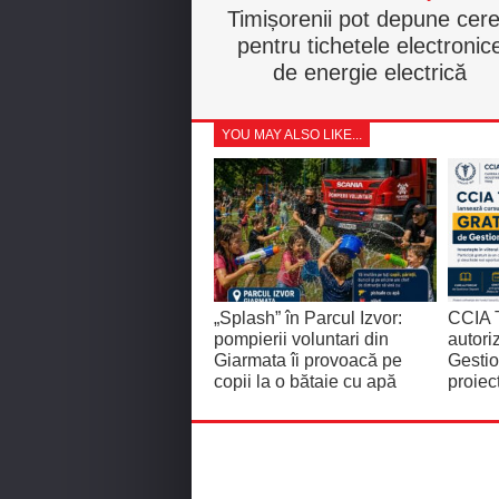
Timișorenii pot depune cere
pentru tichetele electronic
de energie electrică
YOU MAY ALSO LIKE...
„Splash” în Parcul Izvor:
CCIA T
pompierii voluntari din
autor
Giarmata îi provoacă pe
Gestio
copii la o bătaie cu apă
proiec