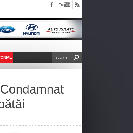
TORIAL
E VICTOR NAFIRU
a! Condamnat
 bătăi