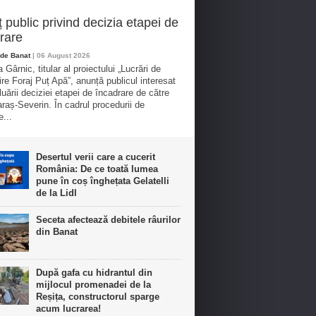
 public privind decizia etapei de
rare
de Banat
| 06 August 2026
Gârnic, titular al proiectului „Lucrări de
ire Foraj Puț Apă”, anunță publicul interesat
luării deciziei etapei de încadrare de către
aș-Severin. În cadrul procedurii de
e...
Desertul verii care a cucerit
România: De ce toată lumea
pune în coș înghețata Gelatelli
de la Lidl
Seceta afectează debitele râurilor
din Banat
După gafa cu hidrantul din
mijlocul promenadei de la
Reșița, constructorul sparge
acum lucrarea!