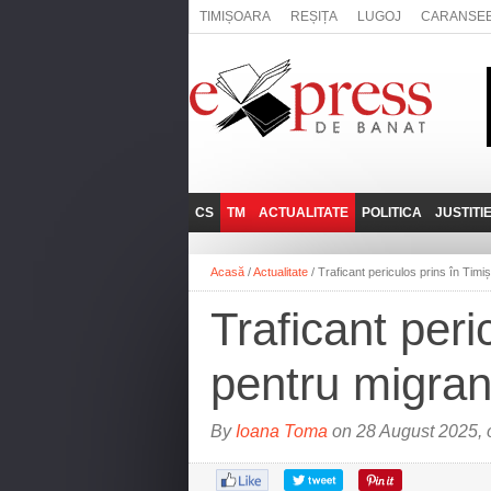
TIMIȘOARA
REȘIȚA
LUGOJ
CARANSE
CS
TM
ACTUALITATE
POLITICA
JUSTITI
REȘIȚA
LUGOJ
ADMINISTRATIE
EXPRESSLIVE
Acasă
/
Actualitate
/
Traficant periculos prins în Tim
CARANSEBEȘ
TIMIȘOARA
NAȚIONAL
INTERVIURILE
EXPRESS
Traficant per
ANINA
SOCIAL
BĂILE HERCULANE
UTILE
pentru migran
BOCŞA
MOLDOVA NOUĂ
By
Ioana Toma
on 28 August 2025, 
ORAVIȚA
OȚELU ROŞU