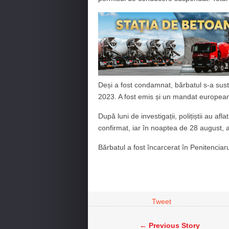
Deși a fost condamnat, bărbatul s-a sust
2023. A fost emis și un mandat european
După luni de investigații, polițiștii au af
confirmat, iar în noaptea de 28 august, a
Bărbatul a fost încarcerat în Penitenciar
Tweet
← Previous Story