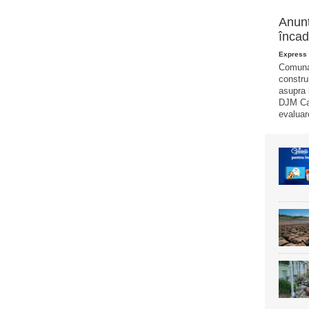
Anunț
încad
Express 
Comuna 
constru
asupra 
DJM Car
evaluar