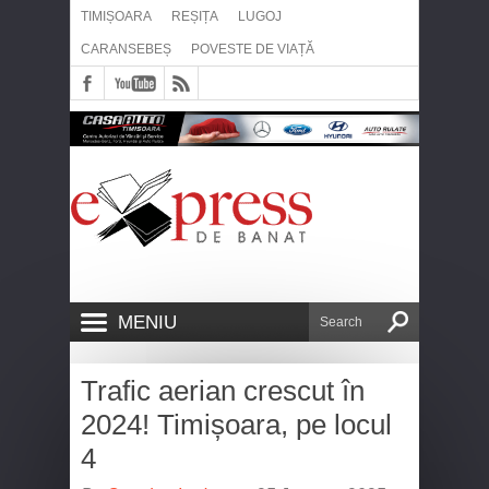
TIMIȘOARA
REȘIȚA
LUGOJ
CARANSEBEȘ
POVESTE DE VIAȚĂ
MENIU
Trafic aerian crescut în
2024! Timișoara, pe locul
4