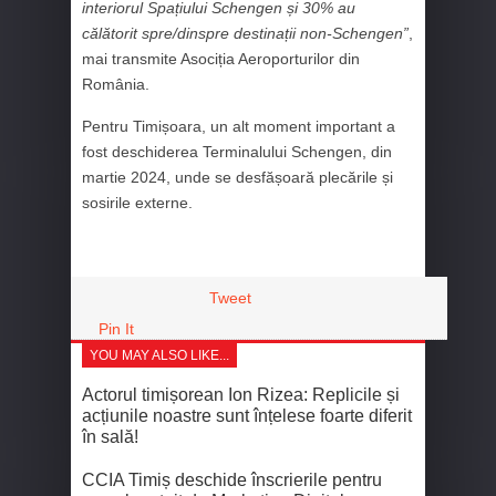
interiorul Spațiului Schengen și 30% au
călătorit spre/dinspre destinații non-Schengen”
,
mai transmite Asociția Aeroporturilor din
România.
Pentru Timișoara, un alt moment important a
fost deschiderea Terminalului Schengen, din
martie 2024, unde se desfășoară plecările și
sosirile externe.
Tweet
Pin It
YOU MAY ALSO LIKE...
Actorul timișorean Ion Rizea: Replicile și
acțiunile noastre sunt înțelese foarte diferit
în sală!
CCIA Timiș deschide înscrierile pentru