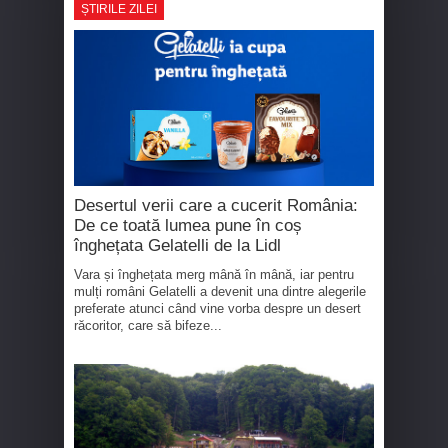
ȘTIRILE ZILEI
Desertul verii care a cucerit România:
De ce toată lumea pune în coș
înghețata Gelatelli de la Lidl
Vara și înghețata merg mână în mână, iar pentru
mulți români Gelatelli a devenit una dintre alegerile
preferate atunci când vine vorba despre un desert
răcoritor, care să bifeze...