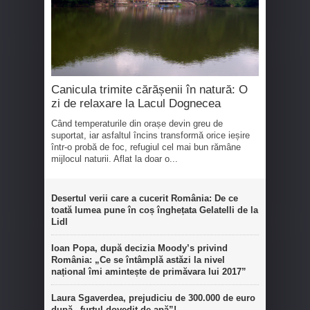
Canicula trimite cărășenii în natură: O
zi de relaxare la Lacul Dognecea
Când temperaturile din orașe devin greu de
suportat, iar asfaltul încins transformă orice ieșire
într-o probă de foc, refugiul cel mai bun rămâne
mijlocul naturii. Aflat la doar o...
Desertul verii care a cucerit România: De ce
toată lumea pune în coș înghețata Gelatelli de la
Lidl
Ioan Popa, după decizia Moody’s privind
România: „Ce se întâmplă astăzi la nivel
național îmi amintește de primăvara lui 2017”
Laura Sgaverdea, prejudiciu de 300.000 de euro
după „furtul dovedit de apă”!