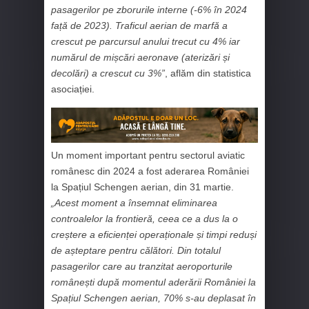
pasagerilor pe zborurile interne (-6% în 2024
față de 2023). Traficul aerian de marfă a
crescut pe parcursul anului trecut cu 4% iar
numărul de mișcări aeronave (aterizări și
decolări) a crescut cu 3%”
, aflăm din statistica
asociației.
Un moment important pentru sectorul aviatic
românesc din 2024 a fost aderarea României
la Spațiul Schengen aerian, din 31 martie.
„Acest moment a însemnat eliminarea
controalelor la frontieră, ceea ce a dus la o
creștere a eficienței operaționale și timpi reduși
de așteptare pentru călători. Din totalul
pasagerilor care au tranzitat aeroporturile
românești după momentul aderării României la
Spațiul Schengen aerian, 70% s-au deplasat în