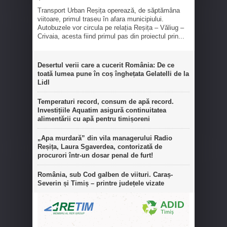
Transport Urban Reșița operează, de săptămâna
viitoare, primul traseu în afara municipiului.
Autobuzele vor circula pe relația Reșița – Văliug –
Crivaia, acesta fiind primul pas din proiectul prin...
Desertul verii care a cucerit România: De ce
toată lumea pune în coș înghețata Gelatelli de la
Lidl
Temperaturi record, consum de apă record.
Investițiile Aquatim asigură continuitatea
alimentării cu apă pentru timișoreni
„Apa murdară” din vila managerului Radio
Reșița, Laura Sgaverdea, contorizată de
procurori într-un dosar penal de furt!
România, sub Cod galben de viituri. Caraș-
Severin și Timiș – printre județele vizate