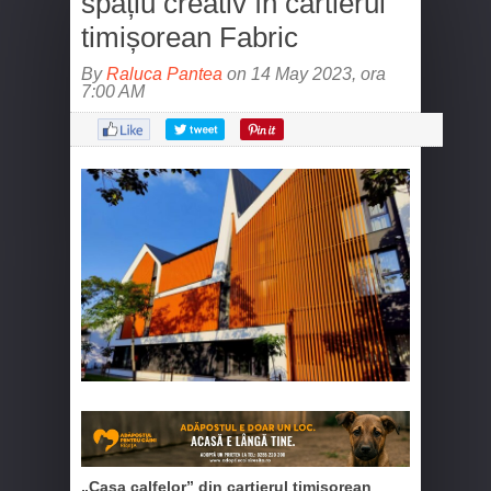
spațiu creativ în cartierul
timișorean Fabric
By
Raluca Pantea
on 14 May 2023, ora
7:00 AM
„Casa calfelor” din cartierul timișorean