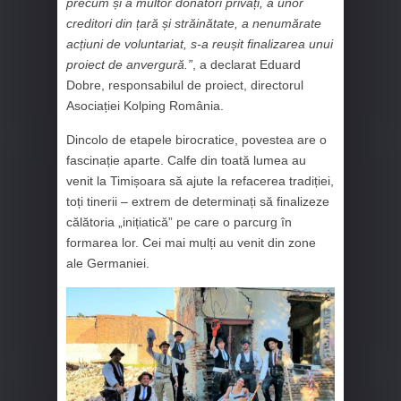
precum și a multor donatori privați, a unor
creditori din țară și străinătate, a nenumărate
acțiuni de voluntariat, s-a reușit finalizarea unui
proiect de anvergură.”
, a declarat Eduard
Dobre, responsabilul de proiect, directorul
Asociației Kolping România.
Dincolo de etapele birocratice, povestea are o
fascinație aparte. Calfe din toată lumea au
venit la Timișoara să ajute la refacerea tradiției,
toți tinerii – extrem de determinați să finalizeze
călătoria „inițiatică” pe care o parcurg în
formarea lor. Cei mai mulți au venit din zone
ale Germaniei.