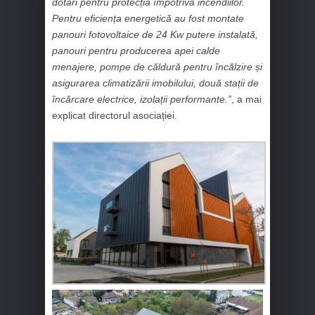
dotări pentru protecția împotriva incendiilor.
Pentru eficiența energetică au fost montate
panouri fotovoltaice de 24 Kw putere instalată,
panouri pentru producerea apei calde
menajere, pompe de căldură pentru încălzire și
asigurarea climatizării imobilului, două stații de
încărcare electrice, izolații performante.”
, a mai
explicat directorul asociației.