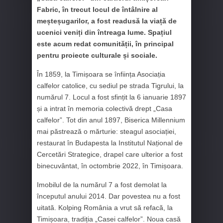
Fabric, în trecut locul de întâlnire al
meșteșugarilor, a fost readusă la viață de
ucenici veniți din întreaga lume. Spațiul
este acum redat comunității, în principal
pentru proiecte culturale și sociale.
În 1859, la Timișoara se înființa Asociația
calfelor catolice, cu sediul pe strada Tigrului, la
numărul 7. Locul a fost sfințit la 6 ianuarie 1897
și a intrat în memoria colectivă drept „Casa
calfelor”. Tot din anul 1897, Biserica Millennium
mai păstrează o mărturie: steagul asociației,
restaurat în Budapesta la Institutul Național de
Cercetări Strategice, drapel care ulterior a fost
binecuvântat, în octombrie 2022, în Timișoara.
Imobilul de la numărul 7 a fost demolat la
începutul anului 2014. Dar povestea nu a fost
uitată. Kolping România a vrut să refacă, la
Timișoara, tradiția „Casei calfelor”. Noua casă