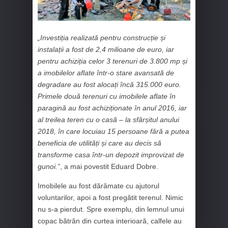
„Investiția realizată pentru construcție și
instalații a fost de 2,4 milioane de euro, iar
pentru achiziția celor 3 terenuri de 3.800 mp și
a imobilelor aflate într-o stare avansată de
degradare au fost alocați încă 315.000 euro.
Primele două terenuri cu imobilele aflate în
paragină au fost achiziționate în anul 2016, iar
al treilea teren cu o casă – la sfârșitul anului
2018, în care locuiau 15 persoane fără a putea
beneficia de utilități și care au decis să
transforme casa într-un depozit improvizat de
gunoi.”
, a mai povestit Eduard Dobre.
Imobilele au fost dărâmate cu ajutorul
voluntarilor, apoi a fost pregătit terenul. Nimic
nu s-a pierdut. Spre exemplu, din lemnul unui
copac bătrân din curtea interioară, calfele au