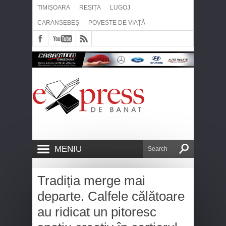
TIMIȘOARA
REȘIȚA
LUGOJ
CARANSEBEȘ
POVESTE DE VIAȚĂ
MENIU
Tradiția merge mai
departe. Calfele călătoare
au ridicat un pitoresc