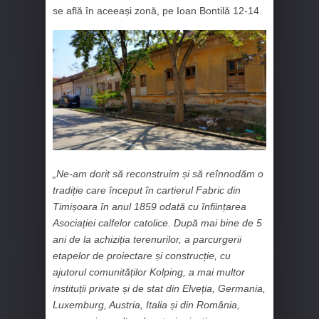
se află în aceeași zonă, pe Ioan Bontilă 12-14.
„Ne-am dorit să reconstruim și să reînnodăm o
tradiție care început în cartierul Fabric din
Timișoara în anul 1859 odată cu înființarea
Asociației calfelor catolice. După mai bine de 5
ani de la achiziția terenurilor, a parcurgerii
etapelor de proiectare și construcție, cu
ajutorul comunităților Kolping, a mai multor
instituții private și de stat din Elveția, Germania,
Luxemburg, Austria, Italia și din România,