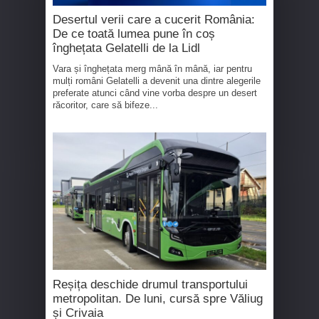
Desertul verii care a cucerit România:
De ce toată lumea pune în coș
înghețata Gelatelli de la Lidl
Vara și înghețata merg mână în mână, iar pentru
mulți români Gelatelli a devenit una dintre alegerile
preferate atunci când vine vorba despre un desert
răcoritor, care să bifeze...
Reșița deschide drumul transportului
metropolitan. De luni, cursă spre Văliug
și Crivaia