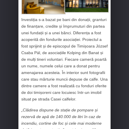
Investiția s-a bazat pe bani din donații, granturi
de finanțare, credite și împrumuturi din partea
unei fundații și a unei bănci. Diferența a fost
acoperită din fondurile asociației. Proiectul a
fost sprijinit și de episcopul de Timișoara József
Csaba Pál, de asociațiile Kolping din Banat și
de mulți tineri voluntari. Fiecare cameră poartă
un nume, numele celui care a donat pentru
amenajarea acesteia. În interior sunt fotografii
care stau mărturie muncii depuse de calfe. Una
dintre camere a fost realizată cu fonduri oferite
de doi timișoreni care locuiesc într-un imobil
situat pe strada Casei calfelor.
„Clădirea dispune de stație de pompare și
rezervă de apă de 140.000 de litri în caz de
incendiu, cortine de foc și cele mai moderne