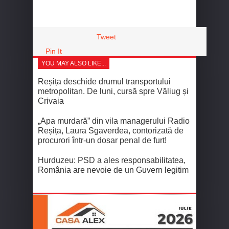
Tweet
Pin It
YOU MAY ALSO LIKE...
Reșița deschide drumul transportului
metropolitan. De luni, cursă spre Văliug și
Crivaia
„Apa murdară” din vila managerului Radio
Reșița, Laura Sgaverdea, contorizată de
procurori într-un dosar penal de furt!
Hurduzeu: PSD a ales responsabilitatea,
România are nevoie de un Guvern legitim