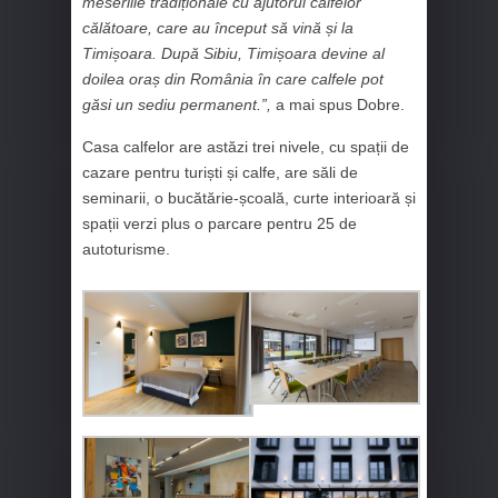
meseriile tradiționale cu ajutorul calfelor
călătoare, care au început să vină și la
Timișoara. După Sibiu, Timișoara devine al
doilea oraș din România în care calfele pot
găsi un sediu permanent.”,
a mai spus Dobre.
Casa calfelor are astăzi trei nivele, cu spații de
cazare pentru turiști și calfe, are săli de
seminarii, o bucătărie-școală, curte interioară și
spații verzi plus o parcare pentru 25 de
autoturisme.