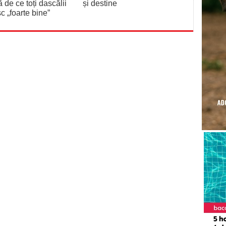
ă de ce toți dascălii
și destine
c „foarte bine”