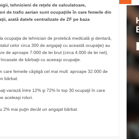
igii, tehnicieni de reţele de calculatoare,
ri de trafic aerian sunt ocupaţiile în care femeile din
ii, arată datele centralizate de ZF pe baza
la ocupaţia de tehnician de protetică medicală şi dentară,
talul celor circa 300 de angajaţi cu această ocupaţie) au
are de aproape 7.000 de lei brut (circa 4.000 de lei net),
 încasate de bărbaţii cu aceeaşi ocupaţie.
 în care femeile câştigă cel mai mult: aproape 32.000 de
un bărbat.
baţi variază între 12% şi 72% în top 30 ocupaţii în care
e aceleaşi roluri.
u 2% mai puţin decât un angajat bărbat.