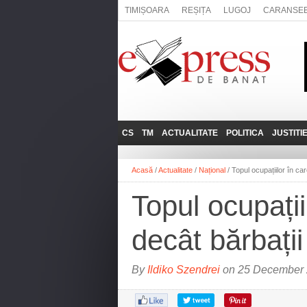
TIMIȘOARA
REȘIȚA
LUGOJ
CARANSE
CS
TM
ACTUALITATE
POLITICA
JUSTITI
REȘIȚA
LUGOJ
ADMINISTRATIE
EXPRESSLIVE
Acasă
/
Actualitate
/
Național
/
Topul ocupațiilor în ca
CARANSEBEȘ
TIMIȘOARA
NAȚIONAL
INTERVIURILE
EXPRESS
Topul ocupații
ANINA
SOCIAL
BĂILE HERCULANE
UTILE
decât bărbații
BOCŞA
MOLDOVA NOUĂ
By
Ildiko Szendrei
on 25 December 
ORAVIȚA
OȚELU ROŞU