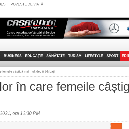
BEȘ
POVESTE DE VIAȚĂ
E
BUSINESS
EDUCAȚIE
SĂNĂTATE
TURISM
LIFESTYLE
SPORT
EDI
JOB-URI
PRIN MUNȚII
POVESTE DE VIAȚĂ
D
BANATULUI
re femeile câștigă mai mult decât bărbații
TEHNIT
VISIT CARAȘ-SEVERIN
lor în care femeile câști
FANTASTICUL BANAT
TRAVEL VLOG
2021, ora 12:30 PM