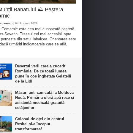
Munții Banatului ⛰️ Peștera
rnic
arisescu
| 04 August 2026
 Comarnic este cea mai cunoscută peșteră
aș-Severin. Traseul cel mai accesibil spre
 pornește din satul Iabalcea. Orientarea este
dacă urmăriți indicatoarele care se află,
Desertul verii care a cucerit
România: De ce toată lumea
pune în coș înghețata Gelatelli
de la Lidl
Măsuri anti-caniculă la Moldova
Nouă: Primăria oferă apă rece și
asistență medicală gratuită
cetățenilor
Colosul de oțel din centrul
Reșiței și-a început
transformarea!