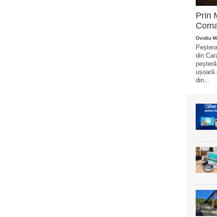
Prin 
Coma
Ovidiu M
Peștera
din Car
peșteră
ușoară 
din...