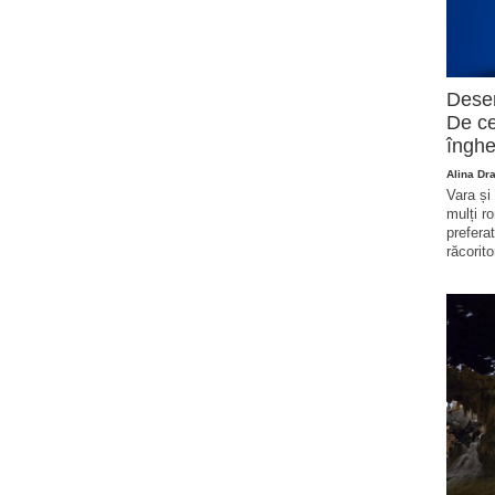
Deser
De ce
înghe
Alina Dr
Vara și
mulți r
prefera
răcorito