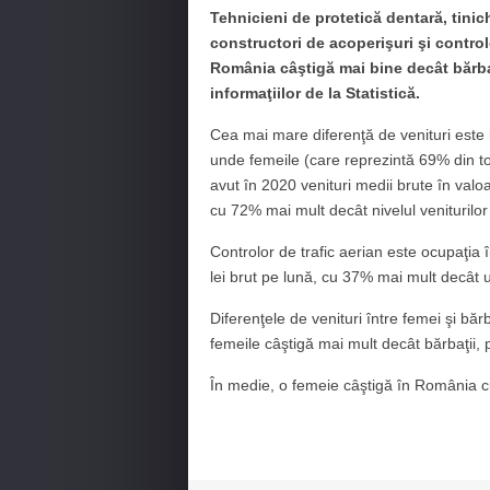
Tehnicieni de protetică dentară, tinich
constructori de acoperişuri şi controlo
România câştigă mai bine decât bărbaţ
informaţiilor de la Statistică.
Cea mai mare diferenţă de venituri este 
unde femeile (care reprezintă 69% din to
avut în 2020 venituri medii brute în valo
cu 72% mai mult decât nivelul veniturilor
Controlor de trafic aerian este ocupaţia
lei brut pe lună, cu 37% mai mult decât 
Diferenţele de venituri între femei şi băr
femeile câştigă mai mult decât bărbaţii, p
În medie, o femeie câştigă în România c