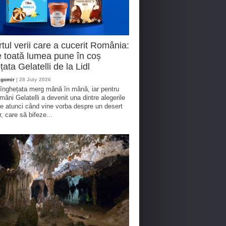
tul verii care a cucerit România:
 toată lumea pune în coș
țata Gelatelli de la Lidl
agomir
| 28 July 2026
 înghețata merg mână în mână, iar pentru
omâni Gelatelli a devenit una dintre alegerile
te atunci când vine vorba despre un desert
r, care să bifeze...