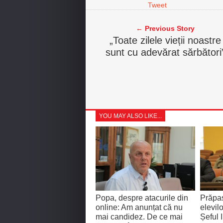
Tweet
← Previous Story
„Toate zilele vieții noastre
sunt cu adevărat sărbători
YOU MAY ALSO LIKE...
Popa, despre atacurile din
Prăpas
online: Am anunțat că nu
elevilo
mai candidez. De ce mai
Șeful 