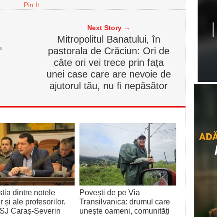
Pin It
Next Story →
Mitropolitul Banatului, în
”
pastorala de Crăciun: Ori de
câte ori vei trece prin fața
unei case care are nevoie de
ajutorul tău, nu fi nepăsător
tia dintre notele
Povești de pe Via
r și ale profesorilor.
Transilvanica: drumul care
ISJ Caraș-Severin
unește oameni, comunități