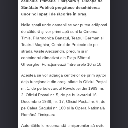
caniculă. Primăria Timișoara și Direcția de
Sănătate Publică pregătesc deschiderea
unor noi spații de răcorire în oraș.
Noile spații unde oamenii se vor putea adăposti
de căldură și vor primi apă sunt la Cinema
Timiș, Filarmonica Banatul, Teatrul German și
Teatrul Maghiar, Centrul de Proiecte de pe
strada Vasile Alecsandri, precum și în
containerul climatizat din Piața Sfântul
Gheorghe. Funcționează între orele 10 și 18.
Acestea se vor adăuga centrelor de prim ajutor
deja funcționale din oraș, aflate la Oficiul Poștal
nr. 1, de pe bulevardul Revoluției din 1989, nr.
2, Oficiul Poștal nr. 5, de pe bulevardul 16
Decembrie 1989, nr. 17, Oficiul Poștal nr. 6, de
pe Calea Șagului nr. 100 și la Opera Națională
Română Timișoara.
Autoritățile le recomandă timișorenilor să evite