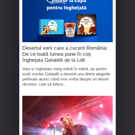
Desertul verii care a cucerit România:
De ce toată lumea pune în coș
înghețata Gelatelli de la Lidl
Vara și înghețata merg mână în mână, iar pentru
mulți români Gelatelli a devenit una dintre alegerile
preferate atunci când vine vorba despre un desert
răcoritor, care să bifeze...