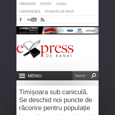
TIMIȘOARA
REȘIȚA
LUGOJ
CARANSEBEȘ
POVESTE DE VIAȚĂ
MENIU
Timișoara sub caniculă.
Se deschid noi puncte de
răcorire pentru populație