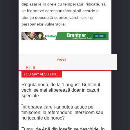
deplasările în orele cu temperaturi ridicate, să
se hidrateze corespunzător și să acorde o
atenție deosebită copiilor, vârstnicilor și
persoanelor vulnerabile.
Tweet
Pin It
YOU MAY ALSO LIKE...
Regulă nouă, de la 1 august. Buletinul
vechi se mai eliberează doar în cazuri
speciale
Întrebarea care i-ar putea aduce pe
timișoreni la referendum: interzicem sau
nu jocurile de noroc?
Turnul de Apă din Iosefin se deschide, în