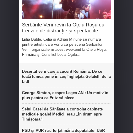
Serbările Verii revin la Oțelu Roșu cu
trei zile de distracție și spectacole
Lidia Buble, Celia și Adrian Minune se numără
printre artiștii care vor urca pe scena Serbărilor
Verii, organizate în acest weekend la Oțelu Roșu.
Primăria și Consiliul Local Oțelu...
Desertul verii care a cucerit România: De ce
toată lumea pune în coș înghețata Gelatelli de la
Lidl
George Simion, despre Legea ANI: Un motiv în
plus pentru ca Fritz să plece
Șeful Casei de Sănătate a controlat cabinete
medicale goale! Medicii erau „în drum spre
Timișoara”!
PSD și AUR i-au forțat mâna deputatului USR