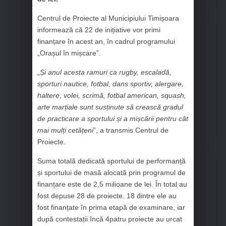
Centrul de Proiecte al Municipiului Timișoara
informează că 22 de inițiative vor primi
finanțare în acest an, în cadrul programului
„Orașul în mișcare”.
„
Și anul acesta ramuri ca rugby, escaladă,
sporturi nautice, fotbal, dans sportiv, alergare,
haltere, volei, scrimă, fotbal american, squash,
arte marțiale sunt susținute să crească gradul
de practicare a sportului și a mișcării pentru cât
mai mulți cetățeni
”, a transmis Centrul de
Proiecte.
Suma totală dedicată sportului de performanță
și sportului de masă alocată prin programul de
finanțare este de 2,5 milioane de lei. În total au
fost depuse 28 de proiecte. 18 dintre ele au
fost finanțate în prima etapă de examinare, iar
după contestații încă 4patru proiecte au urcat