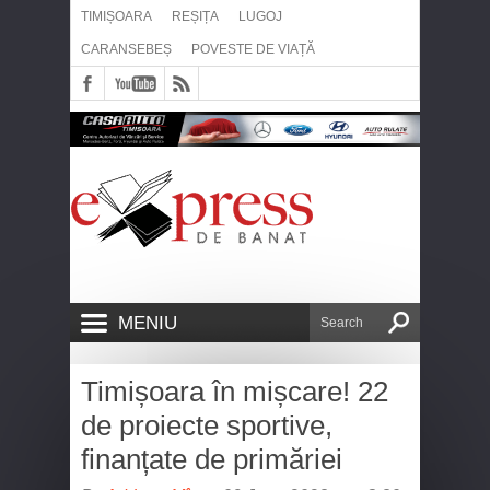
TIMIȘOARA
REȘIȚA
LUGOJ
CARANSEBEȘ
POVESTE DE VIAȚĂ
MENIU
Timișoara în mișcare! 22
de proiecte sportive,
finanțate de primăriei