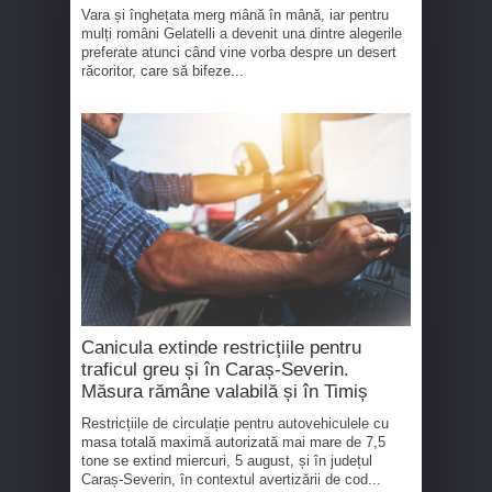
Vara și înghețata merg mână în mână, iar pentru
mulți români Gelatelli a devenit una dintre alegerile
preferate atunci când vine vorba despre un desert
răcoritor, care să bifeze...
Canicula extinde restricțiile pentru
traficul greu și în Caraș-Severin.
Măsura rămâne valabilă și în Timiș
Restricțiile de circulație pentru autovehiculele cu
masa totală maximă autorizată mai mare de 7,5
tone se extind miercuri, 5 august, și în județul
Caraș-Severin, în contextul avertizării de cod...