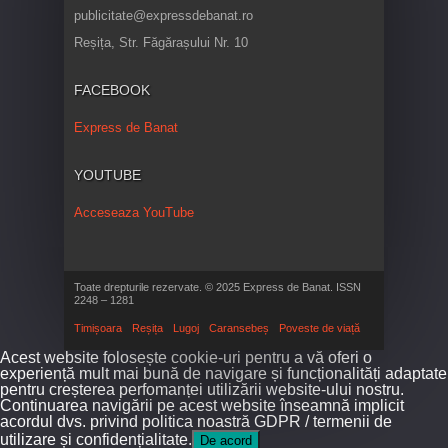
publicitate@expressdebanat.ro
Reșița, Str. Făgărașului Nr. 10
FACEBOOK
Express de Banat
YOUTUBE
Acceseaza YouTube
Toate drepturile rezervate. © 2025 Express de Banat. ISSN
2248 – 1281
Timișoara
Reșița
Lugoj
Caransebeș
Poveste de viață
Acest website folosește cookie-uri pentru a vă oferi o
experiență mult mai bună de navigare și funcționalități adaptate
pentru creșterea perfomanței utilizării website-ului nostru.
Continuarea navigării pe acest website înseamnă implicit
acordul dvs. privind politica noastră GDPR / termenii de
utilizare și confidențialitate.
De acord