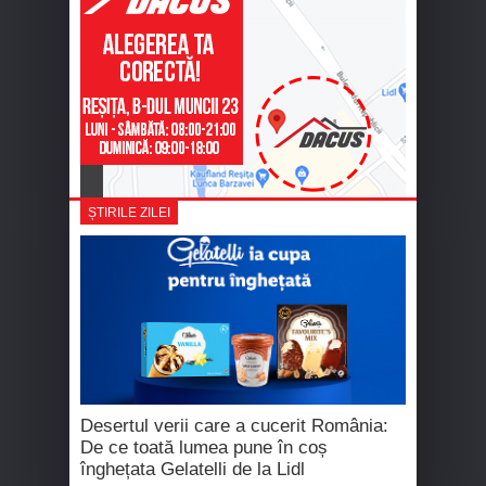
ȘTIRILE ZILEI
Desertul verii care a cucerit România:
De ce toată lumea pune în coș
înghețata Gelatelli de la Lidl