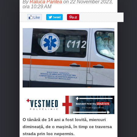
By
Raluca Pantea
on 22 November 2023,
ora 10:29 AM
O tânără de 14 ani a fost lovită, miercuri
dimineață, de o mașină, în timp ce traversa
strada prin loc nepermis.