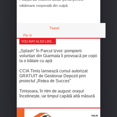
vătămare corporală din culpă.
Tweet
Pin It
YOU MAY ALSO LIKE...
„Splash” în Parcul Izvor: pompierii
voluntari din Giarmata îi provoacă pe copii
la o bătaie cu apă
CCIA Timiș lansează cursul autorizat
GRATUIT de Gestionar Depozit prin
proiectul „Rețea de Succes”
Timișoara, în ritm de august: orașul
încetinește, iar timpul capătă altă măsură