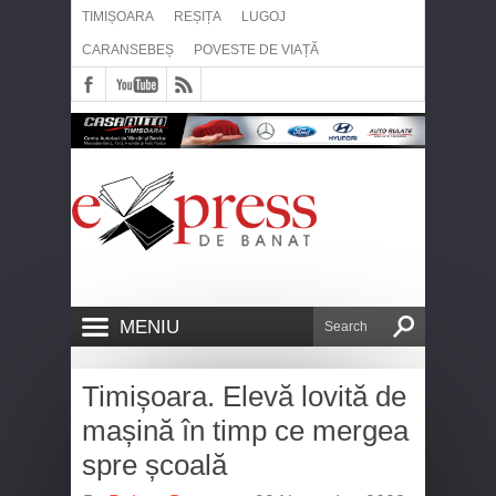
TIMIȘOARA
REȘIȚA
LUGOJ
CARANSEBEȘ
POVESTE DE VIAȚĂ
MENIU
Timișoara. Elevă lovită de
mașină în timp ce mergea
spre școală