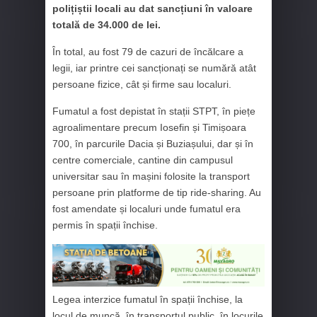
polițiștii locali au dat sancțiuni în valoare
totală de 34.000 de lei.
În total, au fost 79 de cazuri de încălcare a
legii, iar printre cei sancționați se numără atât
persoane fizice, cât și firme sau localuri.
Fumatul a fost depistat în stații STPT, în piețe
agroalimentare precum Iosefin și Timișoara
700, în parcurile Dacia și Buziașului, dar și în
centre comerciale, cantine din campusul
universitar sau în mașini folosite la transport
persoane prin platforme de tip ride-sharing. Au
fost amendate și localuri unde fumatul era
permis în spații închise.
Legea interzice fumatul în spații închise, la
locul de muncă, în transportul public, în locurile