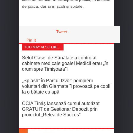
de joacă, dar și în școli și spitale.
Tweet
Pin It
YOU MAY ALSO LIKE...
Șeful Casei de Sănătate a controlat
cabinete medicale goale! Medicii erau „în
drum spre Timișoara”!
„Splash” în Parcul Izvor: pompierii
voluntari din Giarmata îi provoacă pe copii
la o bătaie cu apă
CCIA Timiș lansează cursul autorizat
GRATUIT de Gestionar Depozit prin
proiectul „Rețea de Succes”