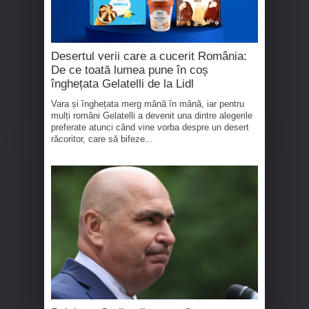
Desertul verii care a cucerit România:
De ce toată lumea pune în coș
înghețata Gelatelli de la Lidl
Vara și înghețata merg mână în mână, iar pentru
mulți români Gelatelli a devenit una dintre alegerile
preferate atunci când vine vorba despre un desert
răcoritor, care să bifeze...