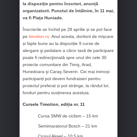
la dispoziție pentru înscrieri, anunță
organizatorii. Punctul de întâlnire, în 11 mai,
va fi Piața Huniade.
Înscrierile se închid pe 28 aprilie și se pot face
pe
timotion.ro
. Anul acesta, doritorii de mișcare
și fapte bune au la dispoziție 9 curse de
alergare şi pedalare a căror taxă de participare
poate fi redirecţionată spre unul din cele 30
proiecte comunitare din Timiş, Arad,
Hunedoara şi Caraş-Severin. Cei mai inimoși
participanți pot deveni fundraiseri pentru
proiectul preferat și pot strânge, la rândul lor,
fonduri pentru susținerea acestuia.
Cursele Timotion, ediția nr. 11
Cursa SMW de ciclism – 15 km
Semimaratonul Bosch – 21 km
Crosul Akwel – 10,5 km