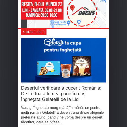
ȘTIRILE ZILEI
Desertul verii care a cucerit România:
De ce toată lumea pune în coș
înghețata Gelatelli de la Lidl
Vara și înghețata merg mână în mână, iar pentru
mulți români Gelatelli a devenit una dintre alegerile
preferate atunci când vine vorba despre un desert
răcoritor, care să bifeze...