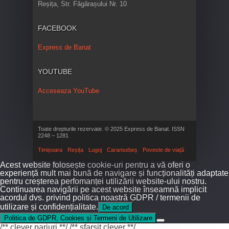
Reșița, Str. Făgărașului Nr. 10
FACEBOOK
Express de Banat
YOUTUBE
Acceseaza YouTube
Toate drepturile rezervate. © 2025 Express de Banat. ISSN
2248 – 1281
Timișoara
Reșița
Lugoj
Caransebeș
Poveste de viață
Acest website folosește cookie-uri pentru a vă oferi o
experiență mult mai bună de navigare și funcționalități adaptate
pentru creșterea perfomanței utilizării website-ului nostru.
Continuarea navigării pe acest website înseamnă implicit
acordul dvs. privind politica noastră GDPR / termenii de
utilizare și confidențialitate.
De acord
Politica de GDPR, Cookies și Termeni de Utilizare
/** clever pariuri **/
/** sfarsit clever **/