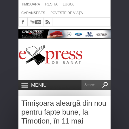
TIMIȘOARA
REȘIȚA
LUGOJ
CARANSEBEȘ
POVESTE DE VIAȚĂ
MENIU
Timișoara aleargă din nou
pentru fapte bune, la
Timotion, în 11 mai