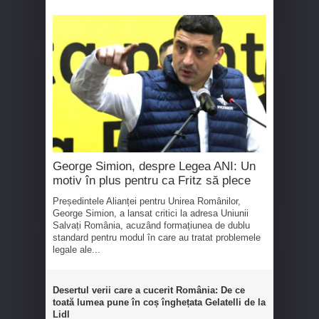
George Simion, despre Legea ANI: Un
motiv în plus pentru ca Fritz să plece
Președintele Alianței pentru Unirea Românilor,
George Simion, a lansat critici la adresa Uniunii
Salvați România, acuzând formațiunea de dublu
standard pentru modul în care au tratat problemele
legale ale...
Desertul verii care a cucerit România: De ce
toată lumea pune în coș înghețata Gelatelli de la
Lidl