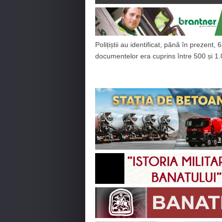
Polițiștii au identificat, până în prezent
documentelor era cuprins între 500 și 1.