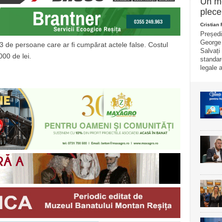
Un mo
plece
Cristian
Președi
George 
, 63 de persoane care ar fi cumpărat actele false. Costul
Salvați
000 de lei.
standar
legale a