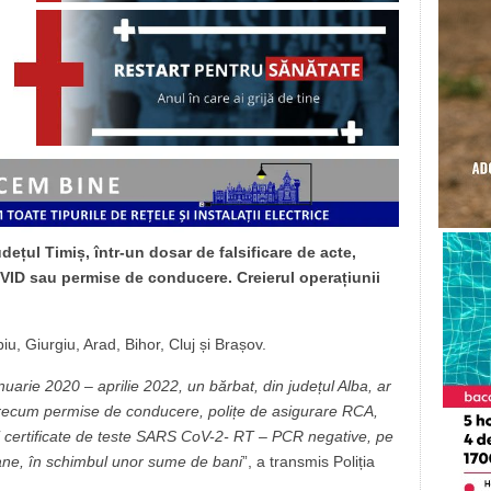
udețul Timiș, într-un dosar de falsificare de acte,
COVID sau permise de conducere. Creierul operațiunii
ibiu, Giurgiu, Arad, Bihor, Cluj și Brașov.
anuarie 2020 – aprilie 2022, un bărbat, din județul Alba, ar
 precum permise de conducere, polițe de asigurare RCA,
și certificate de teste SARS CoV-2- RT – PCR negative, pe
soane, în schimbul unor sume de bani
”, a transmis Poliția