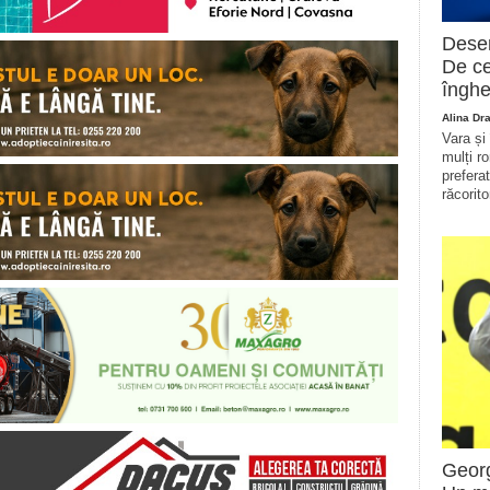
Deser
De ce
înghe
Alina Dr
Vara și
mulți r
prefera
răcorito
Georg