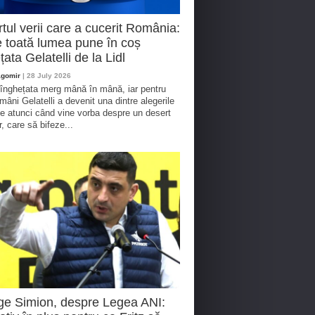
tul verii care a cucerit România:
 toată lumea pune în coș
țata Gelatelli de la Lidl
agomir
| 28 July 2026
 înghețata merg mână în mână, iar pentru
omâni Gelatelli a devenit una dintre alegerile
te atunci când vine vorba despre un desert
r, care să bifeze...
e Simion, despre Legea ANI: