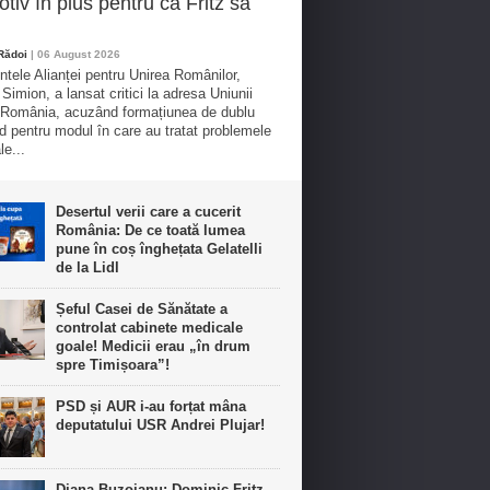
tiv în plus pentru ca Fritz să
 Rădoi
| 06 August 2026
ntele Alianței pentru Unirea Românilor,
Simion, a lansat critici la adresa Uniunii
 România, acuzând formațiunea de dublu
d pentru modul în care au tratat problemele
le...
Desertul verii care a cucerit
România: De ce toată lumea
pune în coș înghețata Gelatelli
de la Lidl
Șeful Casei de Sănătate a
controlat cabinete medicale
goale! Medicii erau „în drum
spre Timișoara”!
PSD și AUR i-au forțat mâna
deputatului USR Andrei Plujar!
Diana Buzoianu: Dominic Fritz