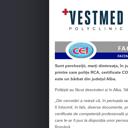
Sunt percheziții, marți dimineața, în j
printre care polițe RCA, certificate 
este un bărbat din județul Alba.
Polițiștii au făcut descinderi și în Alba, S
„Din cercetări a reieșit că, în perioada i
fi întocmit, în fals, diverse documente,
certificate de competență profesională 
care le-ar fi pus la dispoziția unor per
Română.