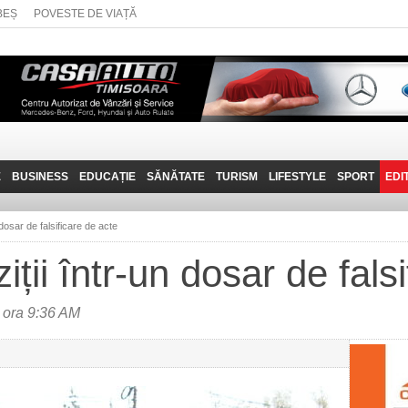
BEȘ
POVESTE DE VIAȚĂ
E
BUSINESS
EDUCAȚIE
SĂNĂTATE
TURISM
LIFESTYLE
SPORT
EDI
JOB-URI
PRIN MUNȚII
POVESTE DE VIAȚĂ
D
BANATULUI
 dosar de falsificare de acte
TEHNIT
VISIT CARAȘ-SEVERIN
iții într-un dosar de fals
FANTASTICUL BANAT
TRAVEL VLOG
 ora 9:36 AM