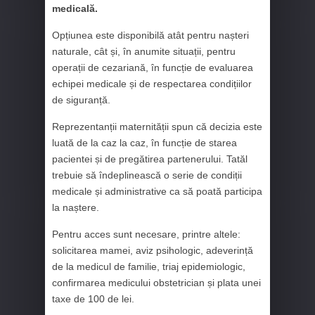
medicală.
Opțiunea este disponibilă atât pentru nașteri
naturale, cât și, în anumite situații, pentru
operații de cezariană, în funcție de evaluarea
echipei medicale și de respectarea condițiilor
de siguranță.
Reprezentanții maternității spun că decizia este
luată de la caz la caz, în funcție de starea
pacientei și de pregătirea partenerului. Tatăl
trebuie să îndeplinească o serie de condiții
medicale și administrative ca să poată participa
la naștere.
Pentru acces sunt necesare, printre altele:
solicitarea mamei, aviz psihologic, adeverință
de la medicul de familie, triaj epidemiologic,
confirmarea medicului obstetrician și plata unei
taxe de 100 de lei.