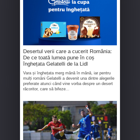
Desertul verii care a cucerit România:
De ce toată lumea pune în coș
înghețata Gelatelli de la Lidl
Vara și înghețata merg mână în mână, iar pentru
mulți români Gelatelli a devenit una dintre alegerile
preferate atunci când vine vorba despre un desert
răcoritor, care să bifeze...