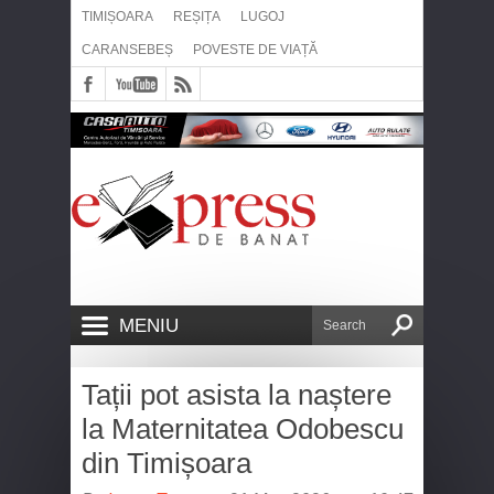
TIMIȘOARA
REȘIȚA
LUGOJ
CARANSEBEȘ
POVESTE DE VIAȚĂ
MENIU
Tații pot asista la naștere
la Maternitatea Odobescu
din Timișoara