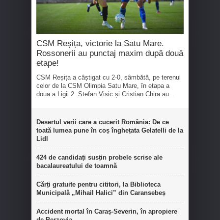
CSM Reșița, victorie la Satu Mare.
Rossonerii au punctaj maxim după două
etape!
CSM Reșița a câștigat cu 2-0, sâmbătă, pe terenul
celor de la CSM Olimpia Satu Mare, în etapa a
doua a Ligii 2. Stefan Visic și Cristian Chira au...
Desertul verii care a cucerit România: De ce
toată lumea pune în coș înghețata Gelatelli de la
Lidl
424 de candidați susțin probele scrise ale
bacalaureatului de toamnă
Cărți gratuite pentru cititori, la Biblioteca
Municipală „Mihail Halici” din Caransebeș
Accident mortal în Caraș-Severin, în apropiere
de Berzovia