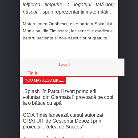
inițierea timpurie a legăturii tată-nou-
născut.”
, spun reprezentanții maternității.
Maternitatea Odobescu este parte a Spitalului
Municipal din Timișoara, iar serviciile medicale
pentru paciente și nou-născuți sunt gratuite.
Tweet
Pin It
YOU MAY ALSO LIKE...
„Splash” în Parcul Izvor: pompierii
voluntari din Giarmata îi provoacă pe copii
la o bătaie cu apă
CCIA Timiș lansează cursul autorizat
GRATUIT de Gestionar Depozit prin
proiectul „Rețea de Succes”