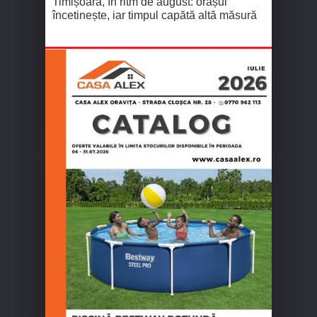
Timișoara, în ritm de august: orașul
încetinește, iar timpul capătă altă măsură