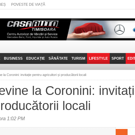
BEȘ
POVESTE DE VIAȚĂ
E
BUSINESS
EDUCAȚIE
SĂNĂTATE
TURISM
LIFESTYLE
SPORT
EDI
JOB-URI
PRIN MUNȚII
POVESTE DE VIAȚĂ
D
BANATULUI
 la Coronini: invitație pentru agricultori și producătorii locali
TEHNIT
VISIT CARAȘ-SEVERIN
vine la Coronini: invitaț
FANTASTICUL BANAT
producătorii locali
TRAVEL VLOG
 ora 1:02 PM