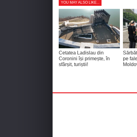
YOU MAY ALSO LIKE...
Cetatea Ladislau din
Sărbăt
Coronini își primește, în
pe fal
sfârșit, turiștii!
Moldo