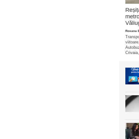
Reșiț
metro
Văliu
Roxana 
Transpo
viitoare
Autobuz
Crivaia,