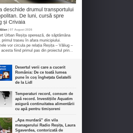
a deschide drumul transportului
politan. De luni, cursă spre
g și Crivaia
Bălan
| 07 August 2026
rt Urban Reșița operează, de săptămâna
, primul traseu în afara municipiului.
ele vor circula pe relația Reșița – Văliug –
 acesta fiind primul pas din proiectul prin...
Desertul verii care a cucerit
România: De ce toată lumea
pune în coș înghețata Gelatelli
de la Lidl
Temperaturi record, consum de
apă record. Investițiile Aquatim
asigură continuitatea alimentării
cu apă pentru timișoreni
„Apa murdară” din vila
managerului Radio Reșița, Laura
Sgaverdea, contorizată de