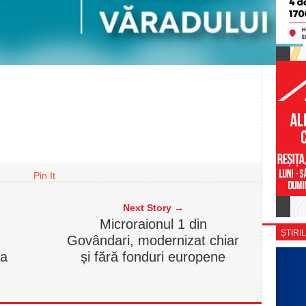
Pin It
Next Story →
Microraionul 1 din
ȘTIRIL
Govândari, modernizat chiar
la
și fără fonduri europene