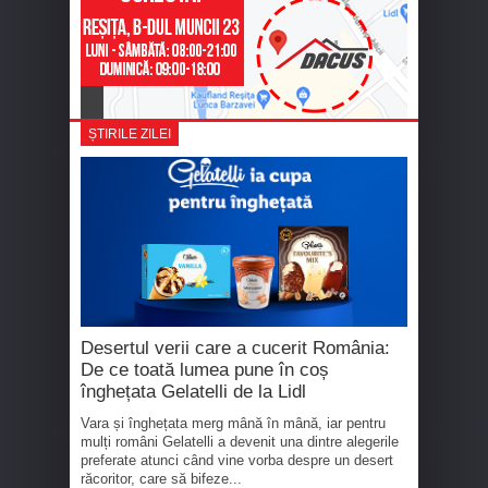
ȘTIRILE ZILEI
Desertul verii care a cucerit România:
De ce toată lumea pune în coș
înghețata Gelatelli de la Lidl
Vara și înghețata merg mână în mână, iar pentru
mulți români Gelatelli a devenit una dintre alegerile
preferate atunci când vine vorba despre un desert
răcoritor, care să bifeze...