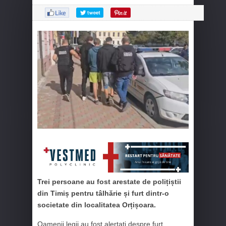
Trei persoane au fost arestate de polițiștii
din Timiș pentru tâlhărie și furt dintr-o
societate din localitatea Orțișoara.
Oamenii legii au fost alertați despre furt,