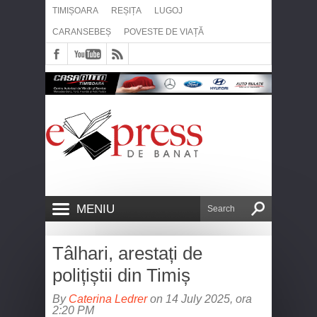
TIMIȘOARA
REȘIȚA
LUGOJ
CARANSEBEȘ
POVESTE DE VIAȚĂ
MENIU
Tâlhari, arestați de
polițiștii din Timiș
By
Caterina Ledrer
on 14 July 2025, ora
2:20 PM