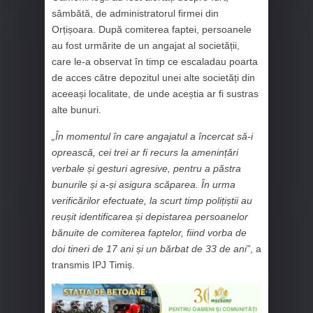
sâmbătă, de administratorul firmei din
Orțișoara. După comiterea faptei, persoanele
au fost urmărite de un angajat al societății,
care le-a observat în timp ce escaladau poarta
de acces către depozitul unei alte societăți din
aceeași localitate, de unde aceștia ar fi sustras
alte bunuri.
„În momentul în care angajatul a încercat să-i
oprească, cei trei ar fi recurs la amenințări
verbale și gesturi agresive, pentru a păstra
bunurile și a-și asigura scăparea. În urma
verificărilor efectuate, la scurt timp polițiștii au
reușit identificarea și depistarea persoanelor
bănuite de comiterea faptelor, fiind vorba de
doi tineri de 17 ani și un bărbat de 33 de ani”
, a
transmis IPJ Timiș.