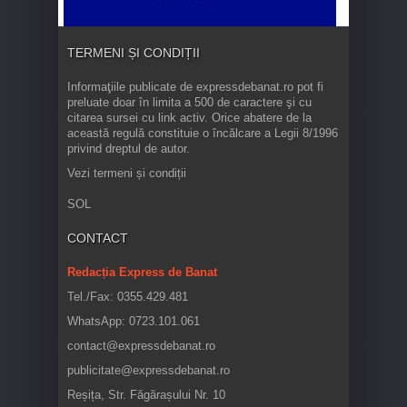
TERMENI ȘI CONDIȚII
Informaţiile publicate de expressdebanat.ro pot fi
preluate doar în limita a 500 de caractere şi cu
citarea sursei cu link activ. Orice abatere de la
această regulă constituie o încălcare a Legii 8/1996
privind dreptul de autor.
Vezi termeni și condiții
SOL
CONTACT
Redacția Express de Banat
Tel./Fax: 0355.429.481
WhatsApp: 0723.101.061
contact@expressdebanat.ro
publicitate@expressdebanat.ro
Reșița, Str. Făgărașului Nr. 10