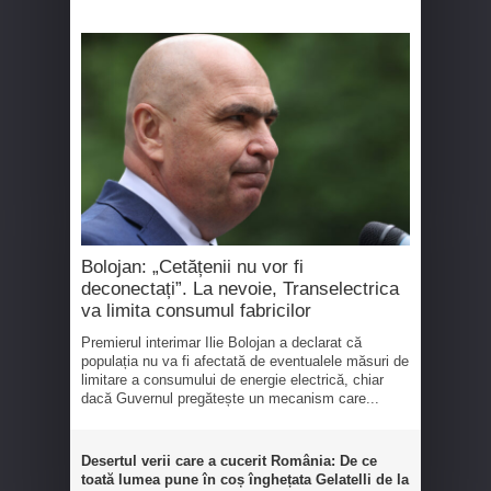
Bolojan: „Cetățenii nu vor fi
deconectați”. La nevoie, Transelectrica
va limita consumul fabricilor
Premierul interimar Ilie Bolojan a declarat că
populația nu va fi afectată de eventualele măsuri de
limitare a consumului de energie electrică, chiar
dacă Guvernul pregătește un mecanism care...
Desertul verii care a cucerit România: De ce
toată lumea pune în coș înghețata Gelatelli de la