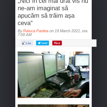
„Nici în cel mai urât vis nu
ne-am imaginat să
apucăm să trăim așa
ceva”
By
Raluca Pantea
on 19 March 2021, ora
7:00 AM