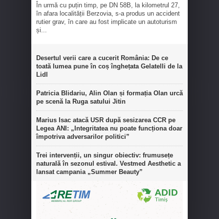
În urmă cu puțin timp, pe DN 58B, la kilometrul 27,
în afara localității Berzovia, s-a produs un accident
rutier grav, în care au fost implicate un autoturism
și...
Desertul verii care a cucerit România: De ce
toată lumea pune în coș înghețata Gelatelli de la
Lidl
Patricia Blidariu, Alin Olan și formația Olan urcă
pe scenă la Ruga satului Jitin
Marius Isac atacă USR după sesizarea CCR pe
Legea ANI: „Integritatea nu poate funcționa doar
împotriva adversarilor politici”
Trei intervenții, un singur obiectiv: frumusețe
naturală în sezonul estival. Vestmed Aesthetic a
lansat campania „Summer Beauty”