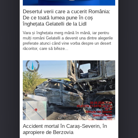
Desertul verii care a cucerit România:
De ce toată lumea pune în coș
înghețata Gelatelli de la Lidl
Vara și înghețata merg mână în mână, iar pentru
mulți români Gelatelli a devenit una dintre alegerile
preferate atunci când vine vorba despre un desert
răcoritor, care să bifeze...
Accident mortal în Caraș-Severin, în
apropiere de Berzovia