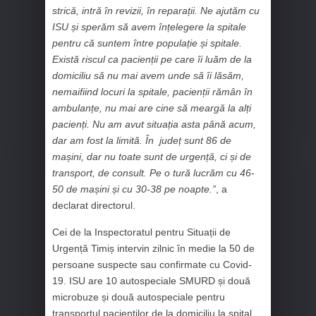
strică, intră în revizii, în reparații. Ne ajutăm cu
ISU și sperăm să avem înțelegere la spitale
pentru că suntem între populație și spitale.
Există riscul ca pacienții pe care îi luăm de la
domiciliu să nu mai avem unde să îi lăsăm,
nemaifiind locuri la spitale, pacienții rămân în
ambulanțe, nu mai are cine să meargă la alți
pacienți. Nu am avut situația asta până acum,
dar am fost la limită. În județ sunt 86 de
mașini, dar nu toate sunt de urgență, ci și de
transport, de consult. Pe o tură lucrăm cu 46-
50 de mașini și cu 30-38 pe noapte.”
, a
declarat directorul.
Cei de la Inspectoratul pentru Situații de
Urgență Timiș intervin zilnic în medie la 50 de
persoane suspecte sau confirmate cu Covid-
19. ISU are 10 autospeciale SMURD și două
microbuze și două autospeciale pentru
transportul pacienților de la domiciliu la spital.