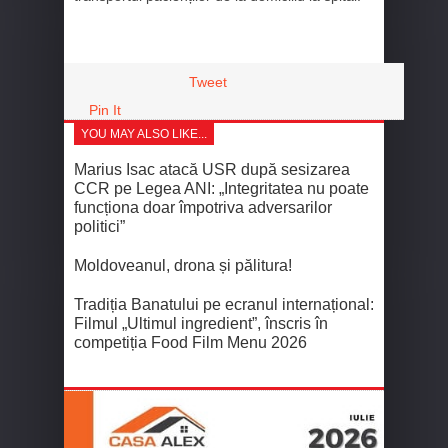
Tweet
Pin It
YOU MAY ALSO LIKE...
Marius Isac atacă USR după sesizarea
CCR pe Legea ANI: „Integritatea nu poate
funcționa doar împotriva adversarilor
politici”
Moldoveanul, drona și pălitura!
Tradiția Banatului pe ecranul internațional:
Filmul „Ultimul ingredient”, înscris în
competiția Food Film Menu 2026