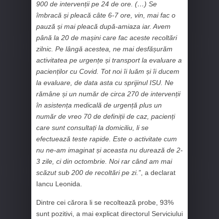
900 de intervenții pe 24 de ore.
(…) Se
îmbracă și pleacă câte 6-7 ore, vin, mai fac o
pauză și mai pleacă după-amiaza iar. Avem
până la 20 de mașini care fac aceste recoltări
zilnic. Pe lângă acestea, ne mai desfășurăm
activitatea pe urgențe și transport la evaluare a
pacienților cu Covid. Tot noi îi luăm și îi ducem
la evaluare, de data asta cu sprijinul ISU. Ne
rămâne și un număr de circa 270 de intervenții
în asistența medicală de urgență plus un
număr de vreo 70 de definiții de caz, pacienți
care sunt consultați la domiciliu, li se
efectuează teste rapide. Este o activitate cum
nu ne-am imaginat și aceasta nu durează de 2-
3 zile, ci din octombrie. Noi rar când am mai
scăzut sub 200 de recoltări pe zi.”
, a declarat
Iancu Leonida.
Dintre cei cărora li se recoltează probe, 93%
sunt pozitivi, a mai explicat directorul Serviciului