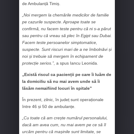
de Ambulanță Timiș.
„Noi mergem la chemările medicilor de familie
pe cazurile suspecte. Aproape toate se
confirmă, nu facem teste pentru că ni s-a părut
sau pentru că vreau să plec în Egipt sau Dubai.
Facem teste persoanelor simptomatice,
suspecte. Sunt riscuri mari de a ne îmbolnăvi și
noi și trebuie să mergem în echipament de
protecție serios.”,
a spus Iancu Leonida.
„Există riscul ca pacienții pe care îi luăm de
la domiciliu să nu mai avem unde să îi
lăsăm nemaifiind locuri în spitale”
În prezent, zilnic, în județ sunt operaționale
între 46 și 50 de ambulanțe.
„Cu toate că am crește numărul personalului,
dacă am avea cum, nu mai avem pe ce să îl
urcăm pentru că mașinile sunt limitate, se