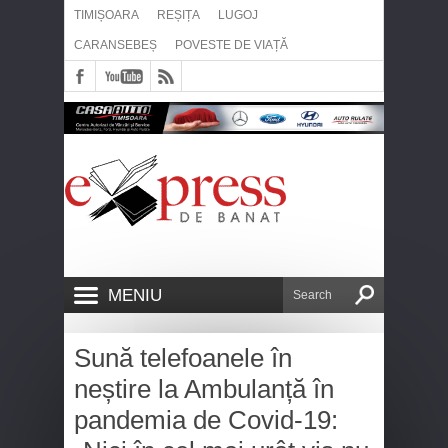
TIMIȘOARA
REȘIȚA
LUGOJ
CARANSEBEȘ
POVESTE DE VIAȚĂ
MENIU
Sună telefoanele în
neștire la Ambulanță în
pandemia de Covid-19: