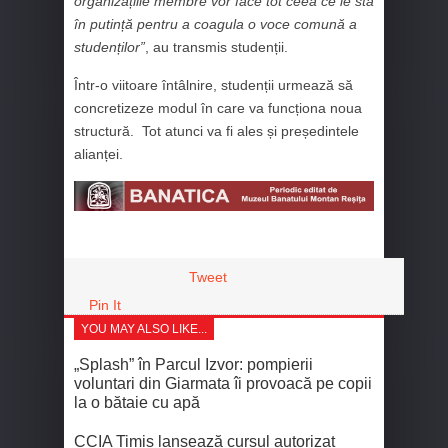
organizațiile membre vor face tot ceea ce le stă
în putință pentru a coagula o voce comună a
studenților”
, au transmis studenții.
Într-o viitoare întâlnire, studenții urmează să
concretizeze modul în care va funcționa noua
structură. Tot atunci va fi ales și președintele
alianței.
Tweet
Pin It
YOU MAY ALSO LIKE...
„Splash” în Parcul Izvor: pompierii
voluntari din Giarmata îi provoacă pe copii
la o bătaie cu apă
CCIA Timiș lansează cursul autorizat