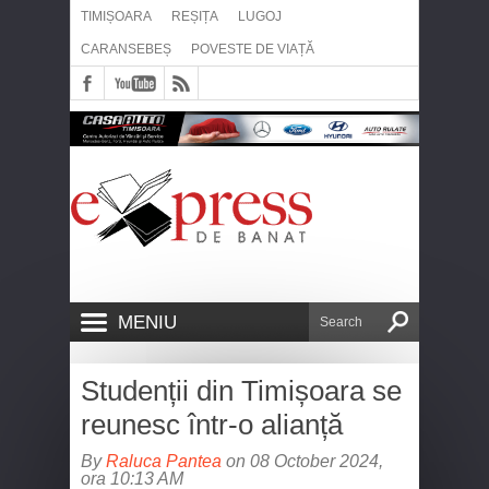
TIMIȘOARA
REȘIȚA
LUGOJ
CARANSEBEȘ
POVESTE DE VIAȚĂ
MENIU
Studenții din Timișoara se
reunesc într-o alianță
By
Raluca Pantea
on 08 October 2024,
ora 10:13 AM