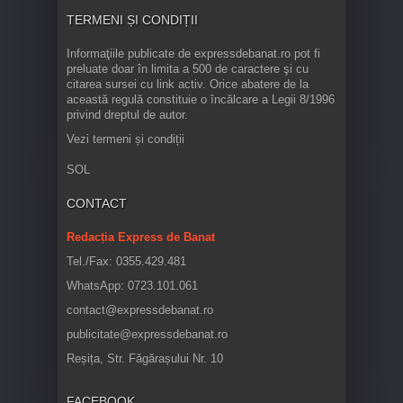
TERMENI ȘI CONDIȚII
Informaţiile publicate de expressdebanat.ro pot fi
preluate doar în limita a 500 de caractere şi cu
citarea sursei cu link activ. Orice abatere de la
această regulă constituie o încălcare a Legii 8/1996
privind dreptul de autor.
Vezi termeni și condiții
SOL
CONTACT
Redacția Express de Banat
Tel./Fax: 0355.429.481
WhatsApp: 0723.101.061
contact@expressdebanat.ro
publicitate@expressdebanat.ro
Reșița, Str. Făgărașului Nr. 10
FACEBOOK