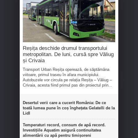
Reșița deschide drumul transportului
metropolitan. De luni, cursă spre Văliug
și Crivaia
Transport Urban Reșița operează, de săptămâna
viitoare, primul traseu în afara municipiului.
Autobuzele vor circula pe relația Reșița – Văliug –
Crivaia, acesta fiind primul pas din proiectul prin...
Desertul verii care a cucerit România: De ce
toată lumea pune în coș înghețata Gelatelli de la
Lidl
Temperaturi record, consum de apă record.
Investițiile Aquatim asigură continuitatea
alimentării cu apă pentru timișoreni