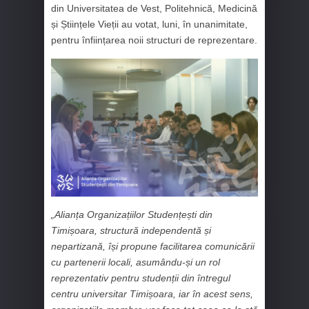
din Universitatea de Vest, Politehnică, Medicină
și Științele Vieții au votat, luni, în unanimitate,
pentru înființarea noii structuri de reprezentare.
„Alianța Organizațiilor Studențești din
Timișoara, structură independentă și
nepartizană, își propune facilitarea comunicării
cu partenerii locali, asumându-și un rol
reprezentativ pentru studenții din întregul
centru universitar Timișoara, iar în acest sens,