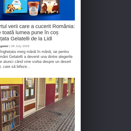
tul verii care a cucerit România:
 toată lumea pune în coș
țata Gelatelli de la Lidl
agomir
| 28 July 2026
 înghețata merg mână în mână, iar pentru
omâni Gelatelli a devenit una dintre alegerile
te atunci când vine vorba despre un desert
r, care să bifeze...