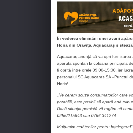
În vederea eliminării unei avarii apăr
Horia din Oravița, Aquacaraș sistează
Aquacaraș anunță că va opri furnizarea a
apărută spontan la coloana principală de
fi oprită între orele 09:00-15:00, iar lucr
personalul SC Aquacaraș SA –Punctul de Lu
Horia!
„Ne cerem scuze consumatorilor care vor 
potabilă, este posibil să apară apă tulbu
Dacă situația persistă vă rugăm să conta
0255/215643 sau 0766 341274.
Mulțumim cetățenilor pentru înțelegere!”