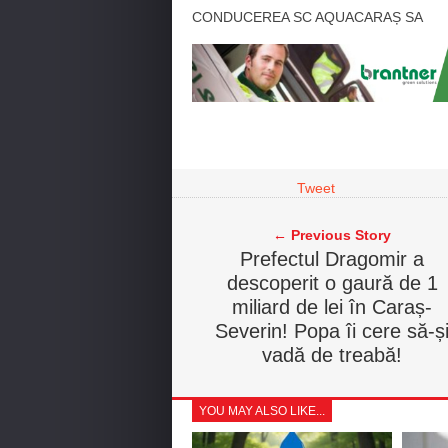
CONDUCEREA SC AQUACARAȘ SA
Tweet
← Previous Story
Prefectul Dragomir a
descoperit o gaură de 1
miliard de lei în Caraș-
Severin! Popa îi cere să-ș
vadă de treabă!
YOU MAY ALSO LIKE...