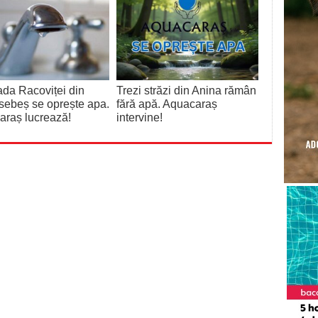
ada Racoviței din
Trezi străzi din Anina rămân
sebeș se oprește apa.
fără apă. Aquacaraș
araș lucrează!
intervine!