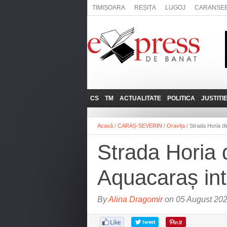
TIMIȘOARA
REȘIȚA
LUGOJ
CARANSE
CS
TM
ACTUALITATE
POLITICA
JUSTITI
REȘIȚA
LUGOJ
ADMINISTRATIE
EXPRESSLIVE
Acasă
/
CARAȘ-SEVERIN
/
Oravița
/
Strada Horia di
CARANSEBEȘ
TIMIȘOARA
NAȚIONAL
INTERVIURILE
EXPRESS
Strada Horia 
ANINA
SOCIAL
BĂILE HERCULANE
UTILE
Aquacaraș int
BOCŞA
MOLDOVA NOUĂ
By
Alina Dragomir
on 05 August 202
ORAVIȚA
OȚELU ROŞU