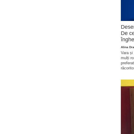
Deser
De ce
înghe
Alina Dr
Vara și
mulți r
prefera
răcorito