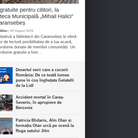
gratuite pentru cititori, la
oteca Municipală „Mihail Halici”
Caransebeș
Bălan
| 08 August 2026
ițiativă a bibliotecii din Caransebeș le oferă
lor de lectură posibilitatea de a lua acasă,
, volume donate de membrii comunității. Un
volume gratuite a fost...
Desertul verii care a cucerit
România: De ce toată lumea
pune în coș înghețata Gelatelli
de la Lidl
Accident mortal în Caraș-
Severin, în apropiere de
Berzovia
Patricia Blidariu, Alin Olan și
formația Olan urcă pe scenă la
Ruga satului Jitin