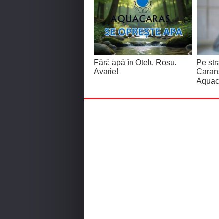
Fără apă în Oțelu Roșu.
Pe str
Avarie!
Caran
Aquac