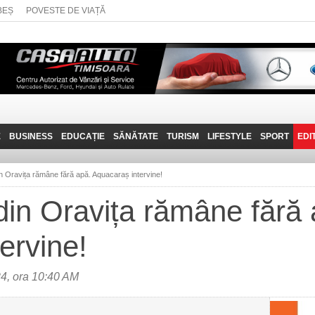
BEȘ
POVESTE DE VIAȚĂ
E
BUSINESS
EDUCAȚIE
SĂNĂTATE
TURISM
LIFESTYLE
SPORT
EDI
JOB-URI
PRIN MUNȚII
POVESTE DE VIAȚĂ
D
BANATULUI
n Oravița rămâne fără apă. Aquacaraș intervine!
TEHNIT
VISIT CARAȘ-SEVERIN
din Oravița rămâne fără 
FANTASTICUL BANAT
ervine!
TRAVEL VLOG
4, ora 10:40 AM