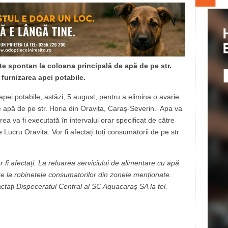
ute spontan la coloana principală de apă de pe str.
 furnizarea apei potabile.
pei potabile, astăzi, 5 august, pentru a elimina o avarie
 apă de pe str. Horia din Oravița, Caraș-Severin. Apa va
area va fi executată în intervalul orar specificat de către
cru Oravița. Vor fi afectați toți consumatorii de pe str.
fi afectați. La reluarea serviciului de alimentare cu apă
re la robinetele consumatorilor din zonele menționate.
ctați Dispeceratul Central al SC Aquacaraş SA la tel.