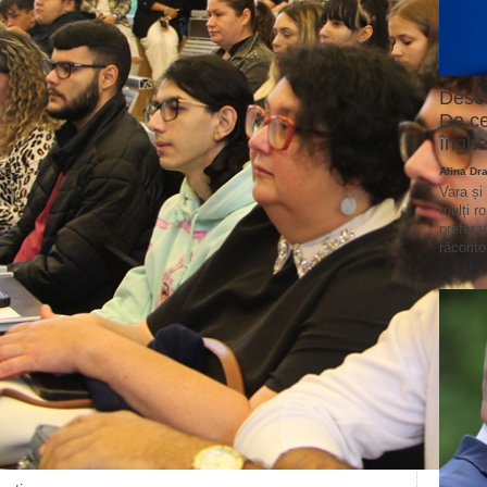
Deser
De ce
înghe
Alina Dr
Vara și
mulți r
prefera
răcorito