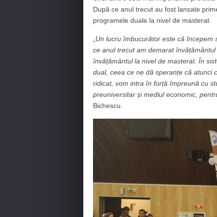
După ce anul trecut au fost lansate prim
programele duale la nivel de masterat.
„
Un lucru îmbucurător este că începem s
ce anul trecut am demarat învățământul d
învățământul la nivel de masterat. În sis
dual, ceea ce ne dă speranțe că atunci 
ridicat, vom intra în forță împreună cu stu
preuniversitar și mediul economic, pentru
Bichescu.