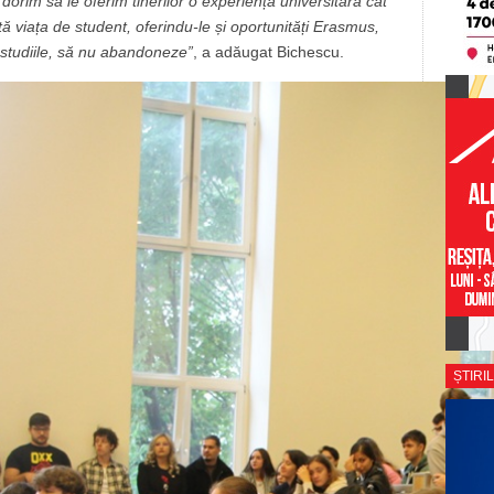
dorim să le oferim tinerilor o experiență universitară cât
ă viața de student, oferindu-le și oportunități Erasmus,
e studiile, să nu abandoneze”
, a adăugat Bichescu.
ȘTIRIL