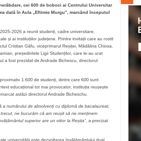
nerăbdare, cei 600 de boboci ai Centrului Universitar
ima dată în Aula „Eftimie Murgu”, marcând începutul
 2025-2026 a reunit studenți, cadre universitare,
e și ai instituțiilor județene. Printre invitații care au rostit
ctul Cristian Gâfu, viceprimarul Reșiței, Mădălina Chiosa,
amian, președintele Ligii Studenților, care le-au urat
ul a fost prezidat de Andrade Bichescu, directorul
roximativ 1.600 de studenți, dintre care 600 sunt
ontext educațional tot mai provocator, instituția reușește
emarcat astăzi directorul Andrade Bicheschu.
că a numărului de absolvenți cu diplomă de bacalaureat,
l trecut, ne bucurăm că am reușit să ne menținem
vățământul superior are un viitor la Reșița”
, a precizat
ale universității este dezvoltarea învățământului dual.