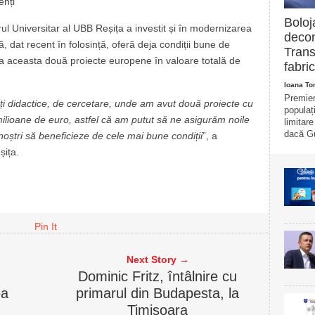
enți
Boloj
l Universitar al UBB Reșița a investit și în modernizarea
decon
 dat recent în folosință, oferă deja condiții bune de
Trans
vara aceasta două proiecte europene în valoare totală de
fabric
Ioana T
Premier
ți didactice, de cercetare, unde am avut două proiecte cu
populaț
ilioane de euro, astfel că am putut să ne asigurăm noile
limitar
dacă Gu
i noștri să beneficieze de cele mai bune condiții
”, a
șița.
Pin It
Next Story →
Dominic Fritz, întâlnire cu
ea
primarul din Budapesta, la
Timișoara