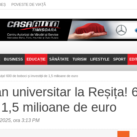
BEȘ
POVESTE DE VIAȚĂ
E
BUSINESS
EDUCAȚIE
SĂNĂTATE
TURISM
LIFESTYLE
SPORT
EDI
JOB-URI
PRIN MUNȚII
POVESTE DE VIAȚĂ
D
BANATULUI
șița! 600 de boboci și investiții de 1,5 milioane de euro
TEHNIT
VISIT CARAȘ-SEVERIN
an universitar la Reșița!
FANTASTICUL BANAT
de 1,5 milioane de euro
TRAVEL VLOG
2025, ora 3:13 PM