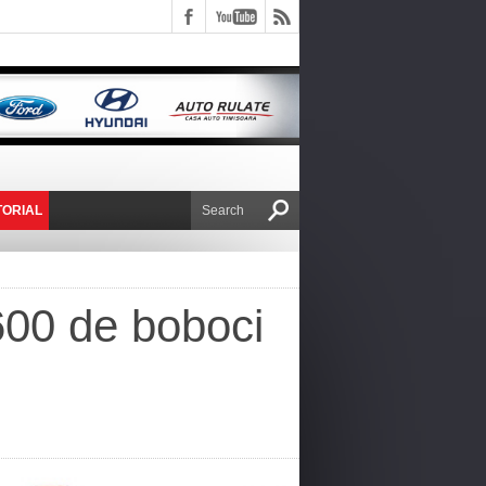
TORIAL
E VICTOR NAFIRU
 600 de boboci