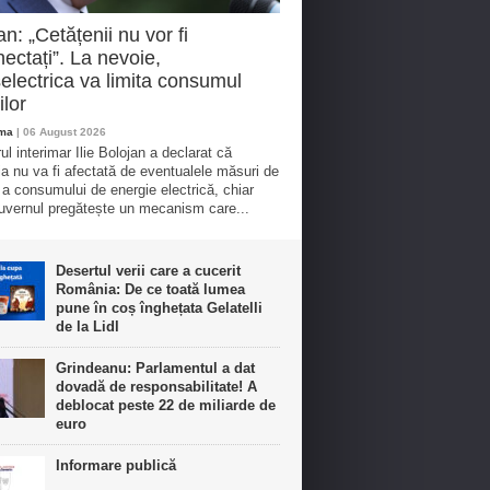
an: „Cetățenii nu vor fi
ectați”. La nevoie,
electrica va limita consumul
ilor
oma
| 06 August 2026
ul interimar Ilie Bolojan a declarat că
ia nu va fi afectată de eventualele măsuri de
e a consumului de energie electrică, chiar
vernul pregătește un mecanism care...
Desertul verii care a cucerit
România: De ce toată lumea
pune în coș înghețata Gelatelli
de la Lidl
Grindeanu: Parlamentul a dat
dovadă de responsabilitate! A
deblocat peste 22 de miliarde de
euro
Informare publică