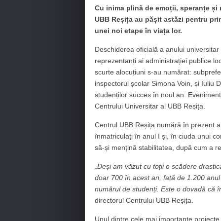
Cu inima plină de emoții, speranțe și 
UBB Reșița au pășit astăzi pentru pr
unei noi etape în viața lor.
Deschiderea oficială a anului universitar
reprezentanți ai administrației publice local
scurte alocuțiuni s-au numărat: subprefe
inspectorul școlar Simona Voin, și Iuliu D
studenților succes în noul an. Eveniment
Centrului Universitar al UBB Reșița.
Centrul UBB Reșița numără în prezent ap
înmatriculați în anul I și, în ciuda unui c
să-și mențină stabilitatea, după cum a r
„Deși am văzut cu toții o scădere drasti
doar 700 în acest an, față de 1.200 anu
numărul de studenți. Este o dovadă că în
directorul Centrului UBB Reșița.
Unul dintre cele mai importante proiecte 