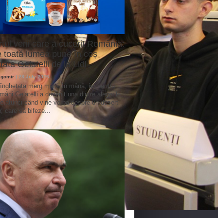
tul verii care a cucerit România:
 toată lumea pune în coș
țata Gelatelli de la Lidl
agomir
| 28 July 2026
 înghețata merg mână în mână, iar pentru
omâni Gelatelli a devenit una dintre alegerile
te atunci când vine vorba despre un desert
r, care să bifeze...