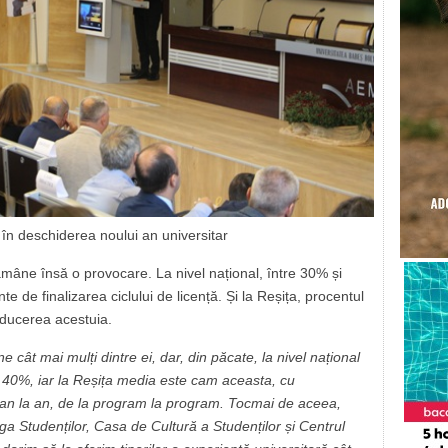
în deschiderea noului an universitar
mâne însă o provocare. La nivel național, între 30% și
te de finalizarea ciclului de licență. Și la Reșița, procentul
educerea acestuia.
cât mai mulți dintre ei, dar, din păcate, la nivel național
 40%, iar la Reșița media este cam aceasta, cu
 an la an, de la program la program. Tocmai de aceea,
ga Studenților, Casa de Cultură a Studenților și Centrul