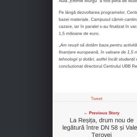
Aula „Eftimie Murgu” a fost plină de stud
Pe lângă dezvoltarea programelor, Centru
bazei materiale. Campusul cămin-cantină,
cazare, iar în paralel s-au finalizat în 
1,5 milioane de euro.
„
Am reușit să dotăm baza pentru activită
finanțare europeană, în valoare de 1,5 m
tehnologii și dotări, astfel încât studenți
concluzionat directorul Centrului UBB Re
Tweet
← Previous Story
La Reșița, drum nou de
legătură între DN 58 și Val
Țerovei