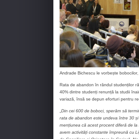
Andrade Bichescu le vorbește bobocilor, 
Rata de abandon în rândul studenților ră
40% dintre studenți renunță la studii înain
variază, însă se depun eforturi pentru r
„
Din cei 600 de boboci, sperăm să termine 
rata de abandon este undeva între 30 și
mențiunea că acest procent diferă de la
avem activități constante împreună cu Li