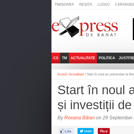
TIMIȘOARA
REȘIȚA
LUGOJ
CARANSE
CS
TM
ACTUALITATE
POLITICA
JUSTITI
REȘIȚA
LUGOJ
ADMINISTRATIE
EXPRESSLIVE
Acasă
/
Actualitate
/
Start în noul an universitar la Re
CARANSEBEȘ
TIMIȘOARA
NAȚIONAL
INTERVIURILE
EXPRESS
Start în noul 
ANINA
SOCIAL
BĂILE HERCULANE
UTILE
și investiții 
BOCŞA
MOLDOVA NOUĂ
By
Roxana Bălan
on 29 September 
ORAVIȚA
OȚELU ROŞU