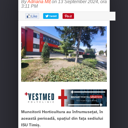
By
Adriana Mîț
on 13 September 2024, ora
3:11 PM
Muncitorii Horticultura au înfrumusețat, în
această perioadă, spațiul din fața sediului
ISU Timiș.