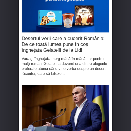
Desertul verii care a cucerit România:
De ce toată lumea pune în coș
înghețata Gelatelli de la Lidl
Vara și înghețata merg mână în mână, iar pentru
mulți români Gelatelli a devenit una dintre alegerile
preferate atunci când vine vorba despre un desert
răcoritor, care să bifeze...