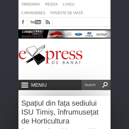
TIMIȘOARA
REȘIȚA
LUGOJ
CARANSEBEȘ
POVESTE DE VIAȚĂ
MENIU
Spațiul din fața sediului
ISU Timiș, înfrumusețat
de Horticultura