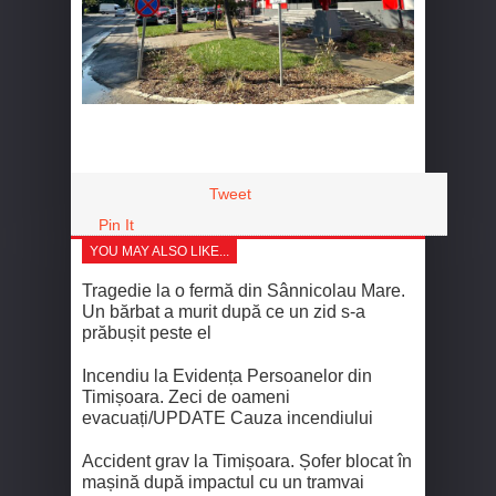
Tweet
Pin It
YOU MAY ALSO LIKE...
Tragedie la o fermă din Sânnicolau Mare.
Un bărbat a murit după ce un zid s-a
prăbușit peste el
Incendiu la Evidența Persoanelor din
Timișoara. Zeci de oameni
evacuați/UPDATE Cauza incendiului
Accident grav la Timișoara. Șofer blocat în
mașină după impactul cu un tramvai