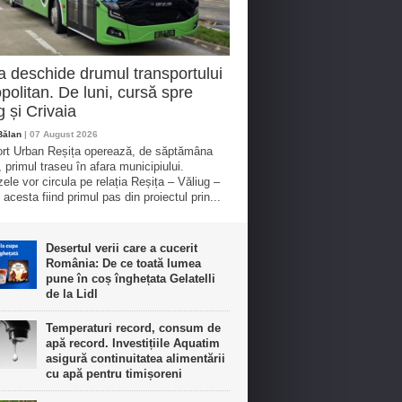
a deschide drumul transportului
politan. De luni, cursă spre
g și Crivaia
Bălan
| 07 August 2026
rt Urban Reșița operează, de săptămâna
, primul traseu în afara municipiului.
ele vor circula pe relația Reșița – Văliug –
 acesta fiind primul pas din proiectul prin...
Desertul verii care a cucerit
România: De ce toată lumea
pune în coș înghețata Gelatelli
de la Lidl
Temperaturi record, consum de
apă record. Investițiile Aquatim
asigură continuitatea alimentării
cu apă pentru timișoreni