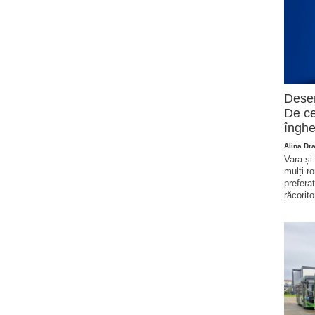
Deser
De ce
înghe
Alina Dr
Vara și
mulți r
prefera
răcorito