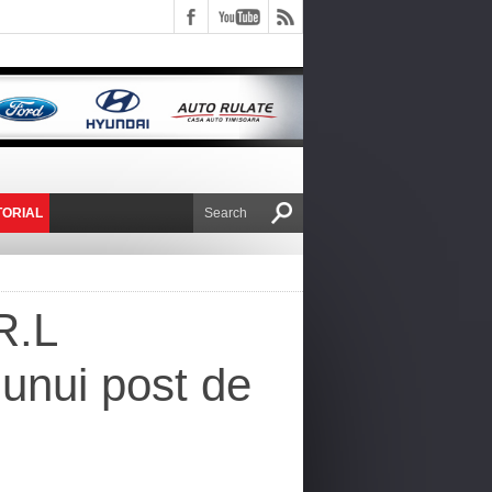
TORIAL
E VICTOR NAFIRU
R.L
 unui post de