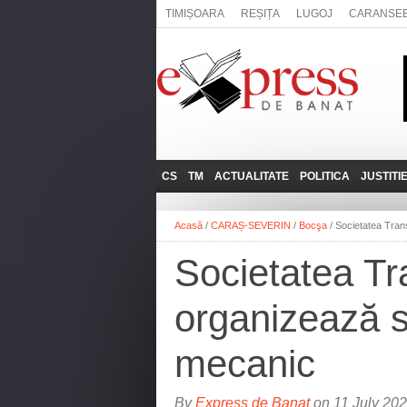
TIMIȘOARA
REȘIȚA
LUGOJ
CARANSE
CS
TM
ACTUALITATE
POLITICA
JUSTITI
REȘIȚA
LUGOJ
ADMINISTRATIE
EXPRESSLIVE
Acasă
/
CARAȘ-SEVERIN
/
Bocşa
/
Societatea Tran
CARANSEBEȘ
TIMIȘOARA
NAȚIONAL
INTERVIURILE
EXPRESS
Societatea Tr
ANINA
SOCIAL
BĂILE HERCULANE
UTILE
organizează s
BOCŞA
MOLDOVA NOUĂ
mecanic
ORAVIȚA
OȚELU ROŞU
By
Express de Banat
on 11 July 202