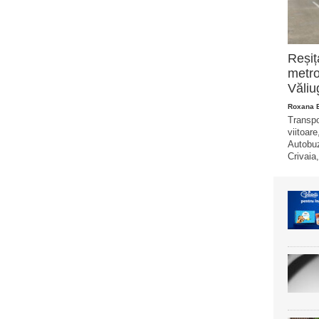
Reșiț
metro
Văliu
Roxana 
Transpo
viitoare
Autobuz
Crivaia,