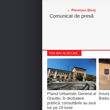
← Previous Story
Comunicat de presă
YOU MAY ALSO LIKE...
Planul Urbanistic General al
Anunț 
Oraviței, în dezbatere
Brebu 
publică: consultările au avut
loc pe 19 iunie