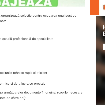
 organizează selecție pentru ocuparea unui post de
nată.
de școală profesională de specialitate;
cțiunile tehnice rapid și eficient
ehnice și de a lucra cu precizie
baza următoarelor documente în original (copiile necesare
uate de către noi):