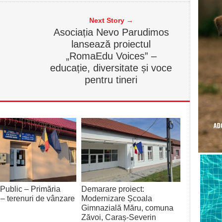
Next Story →
Asociația Nevo Parudimos
lansează proiectul
„RomaEdu Voices” –
educație, diversitate și voce
pentru tineri
Public – Primăria
Demarare proiect:
– terenuri de vânzare
Modernizare Școala
Gimnazială Măru, comuna
Zăvoi, Caraș-Severin