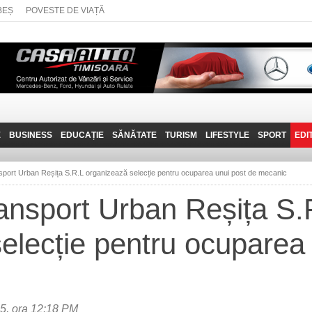
BEȘ
POVESTE DE VIAȚĂ
E
BUSINESS
EDUCAȚIE
SĂNĂTATE
TURISM
LIFESTYLE
SPORT
EDI
JOB-URI
PRIN MUNȚII
POVESTE DE VIAȚĂ
D
BANATULUI
sport Urban Reșița S.R.L organizează selecție pentru ocuparea unui post de mecanic
TEHNIT
VISIT CARAȘ-SEVERIN
ansport Urban Reșița S.
FANTASTICUL BANAT
elecție pentru ocuparea
TRAVEL VLOG
5, ora 12:18 PM