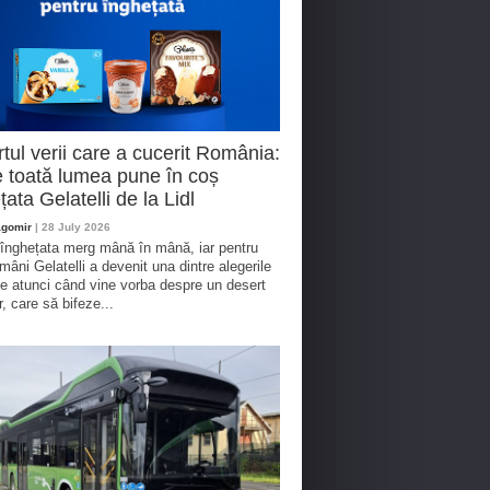
tul verii care a cucerit România:
 toată lumea pune în coș
țata Gelatelli de la Lidl
agomir
| 28 July 2026
 înghețata merg mână în mână, iar pentru
omâni Gelatelli a devenit una dintre alegerile
te atunci când vine vorba despre un desert
r, care să bifeze...