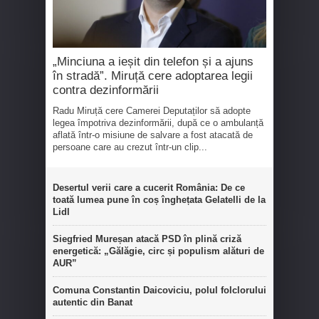
„Minciuna a ieșit din telefon și a ajuns
în stradă”. Miruță cere adoptarea legii
contra dezinformării
Radu Miruță cere Camerei Deputaților să adopte
legea împotriva dezinformării, după ce o ambulanță
aflată într-o misiune de salvare a fost atacată de
persoane care au crezut într-un clip...
Desertul verii care a cucerit România: De ce
toată lumea pune în coș înghețata Gelatelli de la
Lidl
Siegfried Mureșan atacă PSD în plină criză
energetică: „Gălăgie, circ și populism alături de
AUR”
Comuna Constantin Daicoviciu, polul folclorului
autentic din Banat