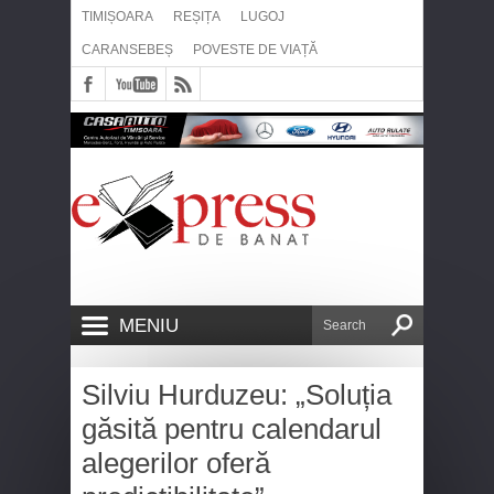
TIMIȘOARA
REȘIȚA
LUGOJ
CARANSEBEȘ
POVESTE DE VIAȚĂ
MENIU
Silviu Hurduzeu: „Soluția
găsită pentru calendarul
alegerilor oferă