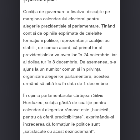
Coaliția de guvernare a finalizat discuțiile pe
marginea calendarului electoral pentru
alegerile prezidențiale și parlamentare. Ținând
cont și de opiniile exprimate de celelalte
formațiuni politice, reprezentanții coaliției au
stabilit, de comun acord, că primul tur al
prezidențialelor va avea loc în 24 noiembrie, iar
al doilea tur în 8 decembrie. De asemenea, s-a
ajuns la un numitor comun și în privința
organizării alegerilor parlamentare, acestea
urmând să aibă loc în data de 1 decembrie.
În opinia parlamentarului cărășean Silviu
Hurduzeu, soluția găsită de coaliție pentru
calendarul alegerilor rămase este „bunicică,
pentru că oferă predictibilitate”, exprimându-și
încrederea că formațiunile politice sunt
„satisfăcute cu acest deznodământ”.