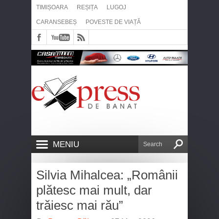
TIMIȘOARA
REȘIȚA
LUGOJ
CARANSEBEȘ
POVESTE DE VIAȚĂ
MENIU
Silvia Mihalcea: „Românii
plătesc mai mult, dar
trăiesc mai rău”