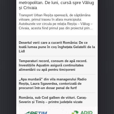
metropolitan. De luni, cursă spre Văliug
și Crivaia
Transport Urban Reșița operează, de săptămâna
viitoare, primul traseu în afara municipiului.
Autobuzele vor circula pe relația Reșița – Văliug –
Crivaia, acesta fiind primul pas din proiectul prin...
Desertul verii care a cucerit România: De ce
toată lumea pune în coș înghețata Gelatelli de la
Lidl
Temperaturi record, consum de apă record.
Investițiile Aquatim asigură continuitatea
alimentării cu apă pentru timișoreni
„Apa murdară” din vila managerului Radio
Reșița, Laura Sgaverdea, contorizată de
procurori într-un dosar penal de furt!
România, sub Cod galben de viituri. Caraș-
Severin și Timiș – printre județele vizate