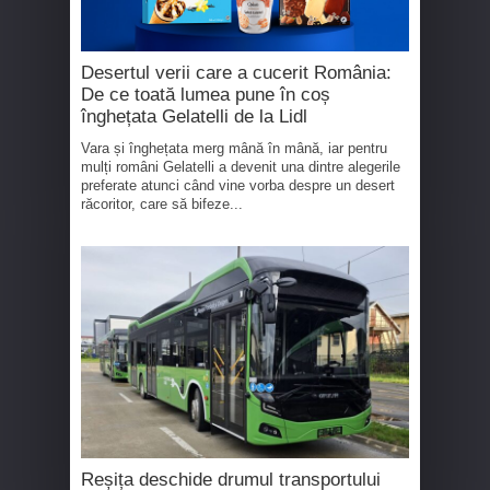
Desertul verii care a cucerit România:
De ce toată lumea pune în coș
înghețata Gelatelli de la Lidl
Vara și înghețata merg mână în mână, iar pentru
mulți români Gelatelli a devenit una dintre alegerile
preferate atunci când vine vorba despre un desert
răcoritor, care să bifeze...
Reșița deschide drumul transportului