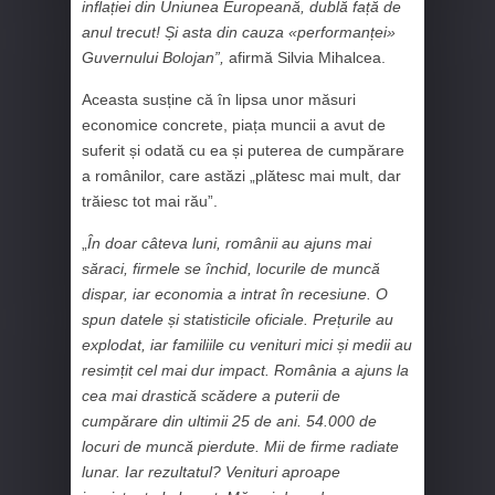
inflației din Uniunea Europeană, dublă față de
anul trecut! Și asta din cauza «performanței»
Guvernului Bolojan”,
afirmă Silvia Mihalcea.
Aceasta susține că în lipsa unor măsuri
economice concrete, piața muncii a avut de
suferit și odată cu ea și puterea de cumpărare
a românilor, care astăzi „plătesc mai mult, dar
trăiesc tot mai rău”.
„
În doar câteva luni, românii au ajuns mai
săraci, firmele se închid, locurile de muncă
dispar, iar economia a intrat în recesiune. O
spun datele și statisticile oficiale. Prețurile au
explodat, iar familiile cu venituri mici și medii au
resimțit cel mai dur impact. România a ajuns la
cea mai drastică scădere a puterii de
cumpărare din ultimii 25 de ani. 54.000 de
locuri de muncă pierdute. Mii de firme radiate
lunar. Iar rezultatul? Venituri aproape