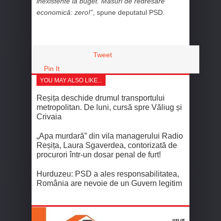
inexistente la buget. Măsuri de redresare
economică: zero!”
, spune deputatul PSD.
Tweet
Pin It
YOU MAY ALSO LIKE...
Reșița deschide drumul transportului
metropolitan. De luni, cursă spre Văliug și
Crivaia
„Apa murdară” din vila managerului Radio
Reșița, Laura Sgaverdea, contorizată de
procurori într-un dosar penal de furt!
Hurduzeu: PSD a ales responsabilitatea,
România are nevoie de un Guvern legitim