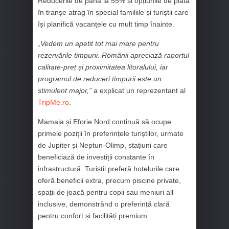
Reducerile de până la 55% și opțiunile de plată
în tranșe atrag în special familiile și turiștii care
își planifică vacanțele cu mult timp înainte.
„Vedem un apetit tot mai mare pentru
rezervările timpurii. Românii apreciază raportul
calitate-preț și proximitatea litoralului, iar
programul de reduceri timpurii este un
stimulent major,”
a explicat un reprezentant al
TripMe.ro
.
Mamaia și Eforie Nord continuă să ocupe
primele poziții în preferințele turiștilor, urmate
de Jupiter și Neptun-Olimp, stațiuni care
beneficiază de investiții constante în
infrastructură. Turiștii preferă hotelurile care
oferă beneficii extra, precum piscine private,
spații de joacă pentru copii sau meniuri all
inclusive, demonstrând o preferință clară
pentru confort și facilități premium.