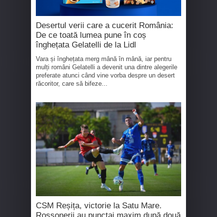
Desertul verii care a cucerit România:
De ce toată lumea pune în coș
înghețata Gelatelli de la Lidl
Vara și înghețata merg mână în mână, iar pentru
mulți români Gelatelli a devenit una dintre alegerile
preferate atunci când vine vorba despre un desert
răcoritor, care să bifeze...
CSM Reșița, victorie la Satu Mare.
Rossonerii au punctaj maxim după două