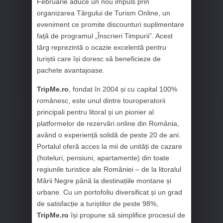
Februarie aduce un nou impuls prin
organizarea Târgului de Turism Online, un
eveniment ce promite discounturi suplimentare
față de programul „Înscrieri Timpurii”. Acest
târg reprezintă o ocazie excelentă pentru
turiștii care își doresc să beneficieze de
pachete avantajoase.
TripMe.ro
, fondat în 2004 și cu capital 100%
românesc, este unul dintre touroperatorii
principali pentru litoral și un pionier al
platformelor de rezervări online din România,
având o experiență solidă de peste 20 de ani.
Portalul oferă acces la mii de unități de cazare
(hoteluri, pensiuni, apartamente) din toate
regiunile turistice ale României – de la litoralul
Mării Negre până la destinațiile montane și
urbane. Cu un portofoliu diversificat și un grad
de satisfacție a turiștilor de peste 98%,
TripMe.ro
își propune să simplifice procesul de