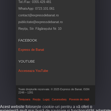
Tel./Fax: 0355.429.481
WhatsApp: 0723.101.061
contact@expressdebanat.ro
publicitate@expressdebanat.ro
Reșița, Str. Făgărașului Nr. 10
FACEBOOK
Express de Banat
YOUTUBE
Acceseaza YouTube
Toate drepturile rezervate. © 2025 Express de Banat. ISSN
2248 – 1281
Timișoara
Reșița
Lugoj
Caransebeș
Poveste de viață
Acest website folosește cookie-uri pentru a vă oferi o
experiență mult mai bună de navigare și funcționalități adaptate