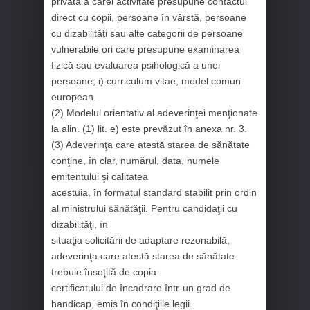
privată a cărei activitate presupune contactul
direct cu copii, persoane în vârstă, persoane
cu dizabilități sau alte categorii de persoane
vulnerabile ori care presupune examinarea
fizică sau evaluarea psihologică a unei
persoane; i) curriculum vitae, model comun
european.
(2) Modelul orientativ al adeverinţei menţionate
la alin. (1) lit. e) este prevăzut în anexa nr. 3.
(3) Adeverinţa care atestă starea de sănătate
conţine, în clar, numărul, data, numele
emitentului şi calitatea
acestuia, în formatul standard stabilit prin ordin
al ministrului sănătăţii. Pentru candidaţii cu
dizabilităţi, în
situaţia solicitării de adaptare rezonabilă,
adeverinţa care atestă starea de sănătate
trebuie însoţită de copia
certificatului de încadrare într-un grad de
handicap, emis în condiţiile legii.