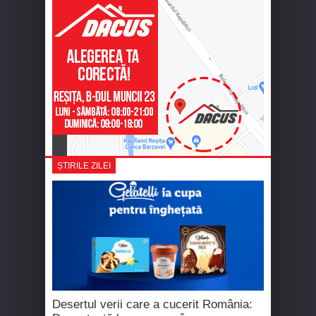
ȘTIRILE ZILEI
Desertul verii care a cucerit România: