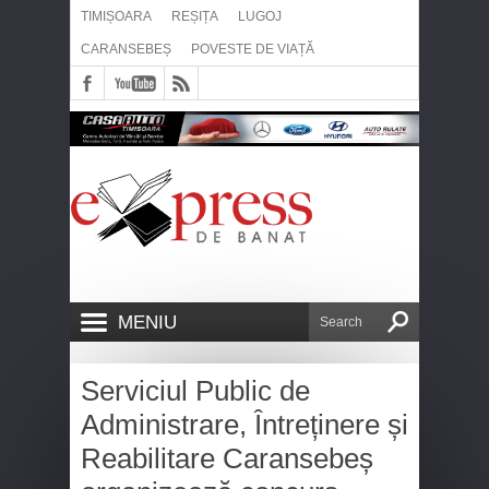
TIMIȘOARA
REȘIȚA
LUGOJ
CARANSEBEȘ
POVESTE DE VIAȚĂ
MENIU
Serviciul Public de
Administrare, Întreținere și
Reabilitare Caransebeș