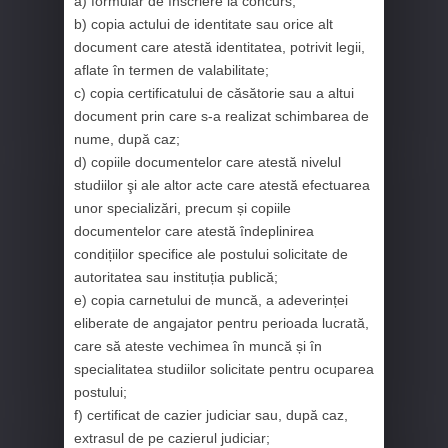
a) formular de înscriere la concurs;
b) copia actului de identitate sau orice alt
document care atestă identitatea, potrivit legii,
aflate în termen de valabilitate;
c) copia certificatului de căsătorie sau a altui
document prin care s-a realizat schimbarea de
nume, după caz;
d) copiile documentelor care atestă nivelul
studiilor şi ale altor acte care atestă efectuarea
unor specializări, precum și copiile
documentelor care atestă îndeplinirea
condițiilor specifice ale postului solicitate de
autoritatea sau instituția publică;
e) copia carnetului de muncă, a adeverinței
eliberate de angajator pentru perioada lucrată,
care să ateste vechimea în muncă și în
specialitatea studiilor solicitate pentru ocuparea
postului;
f) certificat de cazier judiciar sau, după caz,
extrasul de pe cazierul judiciar;