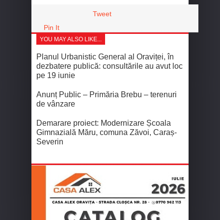
Tweet
Pin It
YOU MAY ALSO LIKE...
Planul Urbanistic General al Oraviței, în
dezbatere publică: consultările au avut loc
pe 19 iunie
Anunț Public – Primăria Brebu – terenuri
de vânzare
Demarare proiect: Modernizare Școala
Gimnazială Măru, comuna Zăvoi, Caraș-
Severin