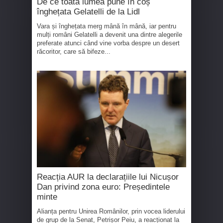
De ce toată lumea pune în coș
înghețata Gelatelli de la Lidl
Vara și înghețata merg mână în mână, iar pentru
mulți români Gelatelli a devenit una dintre alegerile
preferate atunci când vine vorba despre un desert
răcoritor, care să bifeze...
Reacția AUR la declarațiile lui Nicușor
Dan privind zona euro: Președintele
minte
Alianța pentru Unirea Românilor, prin vocea liderului
de grup de la Senat, Petrișor Peiu, a reacționat la