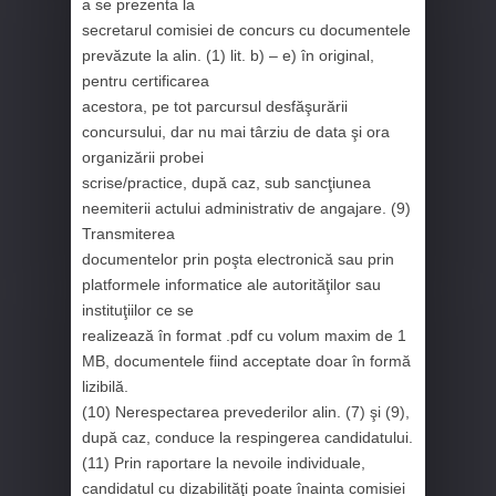
a se prezenta la
secretarul comisiei de concurs cu documentele
prevăzute la alin. (1) lit. b) – e) în original,
pentru certificarea
acestora, pe tot parcursul desfăşurării
concursului, dar nu mai târziu de data şi ora
organizării probei
scrise/practice, după caz, sub sancţiunea
neemiterii actului administrativ de angajare. (9)
Transmiterea
documentelor prin poşta electronică sau prin
platformele informatice ale autorităţilor sau
instituţiilor ce se
realizează în format .pdf cu volum maxim de 1
MB, documentele fiind acceptate doar în formă
lizibilă.
(10) Nerespectarea prevederilor alin. (7) şi (9),
după caz, conduce la respingerea candidatului.
(11) Prin raportare la nevoile individuale,
candidatul cu dizabilităţi poate înainta comisiei