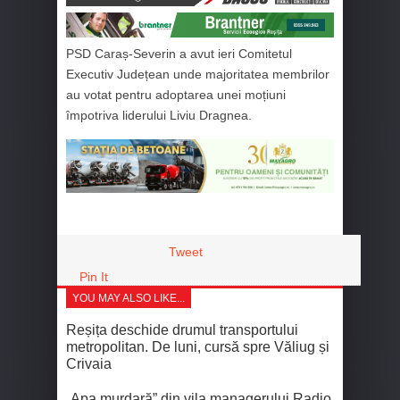
PSD Caraș-Severin a avut ieri Comitetul
Executiv Județean unde majoritatea membrilor
au votat pentru adoptarea unei moțiuni
împotriva liderului Liviu Dragnea.
Tweet
Pin It
YOU MAY ALSO LIKE...
Reșița deschide drumul transportului
metropolitan. De luni, cursă spre Văliug și
Crivaia
„Apa murdară” din vila managerului Radio