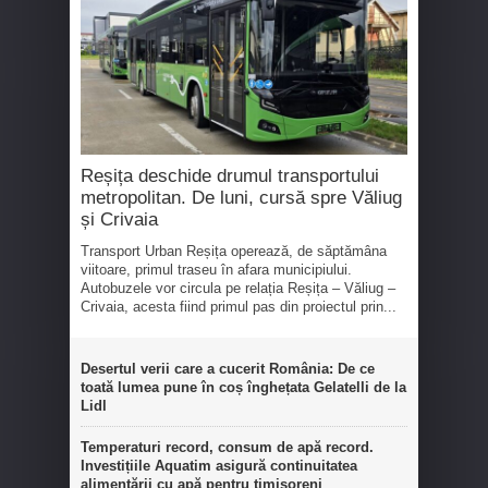
Reșița deschide drumul transportului
metropolitan. De luni, cursă spre Văliug
și Crivaia
Transport Urban Reșița operează, de săptămâna
viitoare, primul traseu în afara municipiului.
Autobuzele vor circula pe relația Reșița – Văliug –
Crivaia, acesta fiind primul pas din proiectul prin...
Desertul verii care a cucerit România: De ce
toată lumea pune în coș înghețata Gelatelli de la
Lidl
Temperaturi record, consum de apă record.
Investițiile Aquatim asigură continuitatea
alimentării cu apă pentru timișoreni