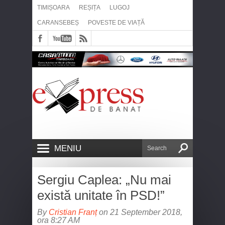
TIMIȘOARA
REȘIȚA
LUGOJ
CARANSEBEȘ
POVESTE DE VIAȚĂ
MENIU
Sergiu Caplea: „Nu mai
există unitate în PSD!”
By
Cristian Franț
on 21 September 2018,
ora 8:27 AM