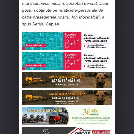
mai înalt nivel: miniștri, secretari de stat. Doar
posturi obținute pe relații interpersonale de
către președintele nostru, Ion Mocioalcă”
, a
spus Sergiu Caplea.