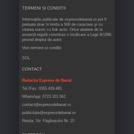
TERMENI ȘI CONDIȚII
Informaţiile publicate de expressdebanat.ro pot fi
preluate doar în limita a 500 de caractere şi cu
citarea sursei cu link activ. Orice abatere de la
această regulă constituie o încălcare a Legii 8/1996
privind dreptul de autor.
Vezi termeni și condiții
SOL
CONTACT
Redacția Express de Banat
Tel./Fax: 0355.429.481
WhatsApp: 0723.101.061
contact@expressdebanat.ro
publicitate@expressdebanat.ro
Reșița, Str. Făgărașului Nr. 10