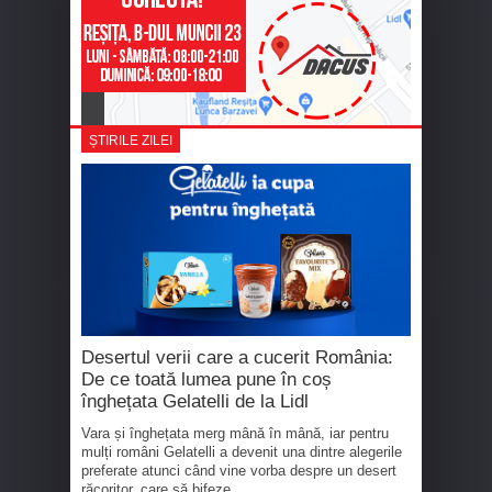
ȘTIRILE ZILEI
Desertul verii care a cucerit România:
De ce toată lumea pune în coș
înghețata Gelatelli de la Lidl
Vara și înghețata merg mână în mână, iar pentru
mulți români Gelatelli a devenit una dintre alegerile
preferate atunci când vine vorba despre un desert
răcoritor, care să bifeze...