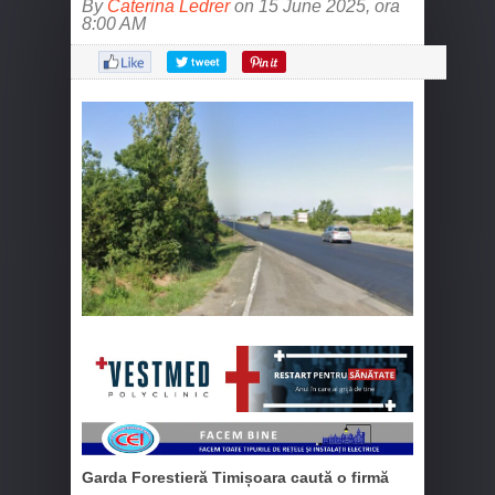
By
Caterina Ledrer
on 15 June 2025, ora
8:00 AM
Garda Forestieră Timișoara caută o firmă