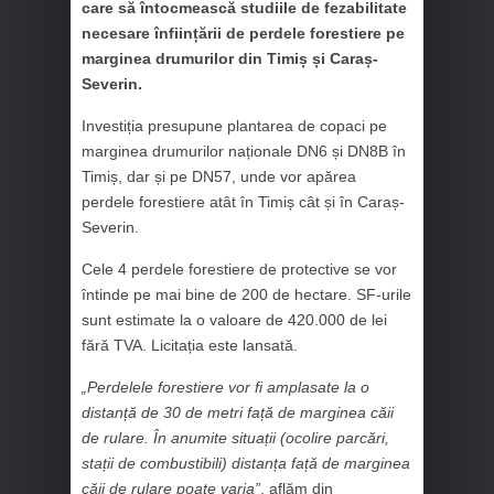
care să întocmească studiile de fezabilitate
necesare înființării de perdele forestiere pe
marginea drumurilor din Timiș și Caraș-
Severin.
Investiția presupune plantarea de copaci pe
marginea drumurilor naționale DN6 și DN8B în
Timiș, dar și pe DN57, unde vor apărea
perdele forestiere atât în Timiș cât și în Caraș-
Severin.
Cele 4 perdele forestiere de protective se vor
întinde pe mai bine de 200 de hectare. SF-urile
sunt estimate la o valoare de 420.000 de lei
fără TVA. Licitația este lansată.
„Perdelele forestiere vor fi amplasate la o
distanță de 30 de metri față de marginea căii
de rulare. În anumite situații (ocolire parcări,
stații de combustibili) distanța față de marginea
căii de rulare poate varia”
, aflăm din