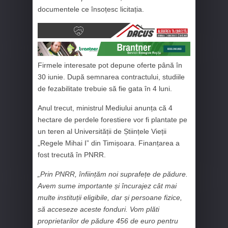
documentele ce însoțesc licitația.
Firmele interesate pot depune oferte până în
30 iunie. După semnarea contractului, studiile
de fezabilitate trebuie să fie gata în 4 luni.
Anul trecut, ministrul Mediului anunța că 4
hectare de perdele forestiere vor fi plantate pe
un teren al Universității de Științele Vieții
„Regele Mihai I” din Timișoara. Finanțarea a
fost trecută în PNRR.
„Prin PNRR, înființăm noi suprafețe de pădure.
Avem sume importante și încurajez cât mai
multe instituții eligibile, dar și persoane fizice,
să acceseze aceste fonduri. Vom plăti
proprietarilor de pădure 456 de euro pentru