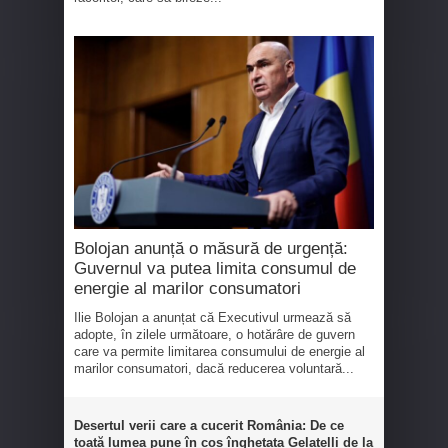
Bolojan anunță o măsură de urgență:
Guvernul va putea limita consumul de
energie al marilor consumatori
Ilie Bolojan a anunțat că Executivul urmează să
adopte, în zilele următoare, o hotărâre de guvern
care va permite limitarea consumului de energie al
marilor consumatori, dacă reducerea voluntară...
Desertul verii care a cucerit România: De ce
toată lumea pune în coș înghețata Gelatelli de la