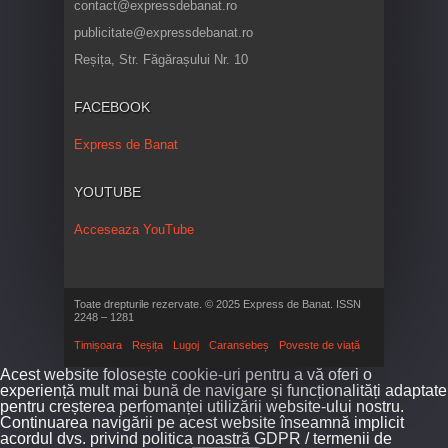
contact@expressdebanat.ro
publicitate@expressdebanat.ro
Reșița, Str. Făgărașului Nr. 10
FACEBOOK
Express de Banat
YOUTUBE
Acceseaza YouTube
Toate drepturile rezervate. © 2025 Express de Banat. ISSN
2248 – 1281
Timișoara
Reșița
Lugoj
Caransebeș
Poveste de viață
Acest website folosește cookie-uri pentru a vă oferi o
experiență mult mai bună de navigare și funcționalități adaptate
pentru creșterea perfomanței utilizării website-ului nostru.
Continuarea navigării pe acest website înseamnă implicit
acordul dvs. privind politica noastră GDPR / termenii de