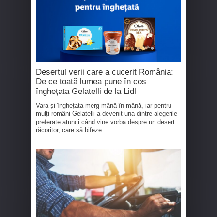
Desertul verii care a cucerit România:
De ce toată lumea pune în coș
înghețata Gelatelli de la Lidl
Vara și înghețata merg mână în mână, iar pentru
mulți români Gelatelli a devenit una dintre alegerile
preferate atunci când vine vorba despre un desert
răcoritor, care să bifeze...