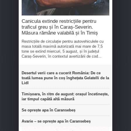
Canicula extinde restricțiile pentru
traficul greu și în Caraș-Severin.
Măsura rămâne valabilă și în Timiș
Restricțiile de circulație pentru autovehiculele cu
masa totală maximă autorizată mai mare de 7,5
tone se extind miercuri, 5 august, și în județul
Caraș-Severin, în contextul avertizării de cod...
Desertul verii care a cucerit România: De ce
toată lumea pune în coș înghețata Gelatelli de la
Lidl
Timișoara, în ritm de august: orașul încetinește,
iar timpul capătă altă măsură
Se oprește apa în Caransebeș
Avarie – se oprește apa în Caransebeș