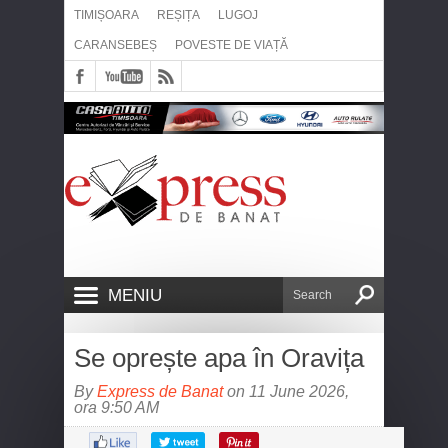
TIMIȘOARA
REȘIȚA
LUGOJ
CARANSEBEȘ
POVESTE DE VIAȚĂ
MENIU
Se oprește apa în Oravița
By
Express de Banat
on 11 June 2026,
ora 9:50 AM