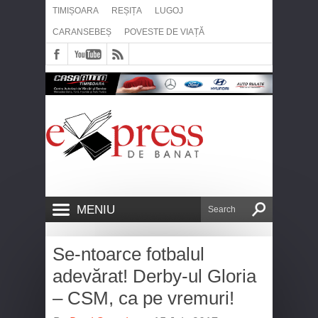
TIMIȘOARA
REȘIȚA
LUGOJ
CARANSEBEȘ
POVESTE DE VIAȚĂ
MENIU
Se-ntoarce fotbalul
adevărat! Derby-ul Gloria
– CSM, ca pe vremuri!