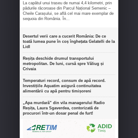
La capătul unui traseu de numai 4,4 kilometri, prin
pădurile răcoroase din Parcul Național Semenic –
Cheile Carașului, se află cel mai mare exemplar de
sequoia din România. În...
Desertul verii care a cucerit România: De ce
toată lumea pune în coș înghețata Gelatelli de la
Lidl
Reșița deschide drumul transportului
metropolitan. De luni, cursă spre Văliug și
Crivaia
Temperaturi record, consum de apă record.
Investițiile Aquatim asigură continuitatea
alimentării cu apă pentru timișoreni
„Apa murdară” din vila managerului Radio
Reșița, Laura Sgaverdea, contorizată de
procurori într-un dosar penal de furt!