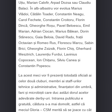
Uțiu, Marian Calofir, Arpad Dozsa sau Claudiu
Balaci. În alb-albastru vor evolua Marius
Vlădoi, Cătălin Toader, Constantin Neagu,
Carol Fechete, Constantin Croitoru, Florin
Dincă, Gheorghe Roșu, Pavel Beloescu, Emil
Marian, Adrian Ciocan, Marius Bălean, Dorin
Stănescu, Gaia Beloia, David Radu, frații
Octavian și Romeo Rus, Florescu Marcu, Sabin
Brici, Gheorghe Zsizsik, Florin Chiș, Gherhard
Mesztrich, Laurențiu Furdui, Lavinius
Copocean, Ion Chițanu, Silviu Canea și
Constantin Popescu.
La acest meci vor fi prezenți totodată oficiali ai
celor două cluburi, membri ai staff-urilor
tehnice și administrative, finanțatori din umbră,
fani și microbiști care duc astăzi dorul acelor
adevărate derby-uri. Intrarea publicului e
gratuită, căldura s-a mai domolit, astfel că
meciul Gloria – CSM merită să se joace cu cât