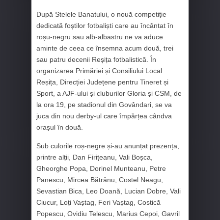
După Stelele Banatului, o nouă competiție
dedicată foștilor fotbaliști care au încântat în
roșu-negru sau alb-albastru ne va aduce
aminte de ceea ce însemna acum două, trei
sau patru decenii Reșița fotbalistică. În
organizarea Primăriei și Consiliului Local
Reșița, Direcției Județene pentru Tineret și
Sport, a AJF-ului și cluburilor Gloria și CSM, de
la ora 19, pe stadionul din Govândari, se va
juca din nou derby-ul care împărțea cândva
orașul în două.
Sub culorile roș-negre și-au anunțat prezența,
printre alții, Dan Firițeanu, Vali Boșca,
Gheorghe Popa, Dorinel Munteanu, Petre
Panescu, Mircea Bătrânu, Costel Neagu,
Sevastian Bica, Leo Doană, Lucian Dobre, Vali
Ciucur, Loți Vaștag, Feri Vaștag, Costică
Popescu, Ovidiu Telescu, Marius Cepoi, Gavril