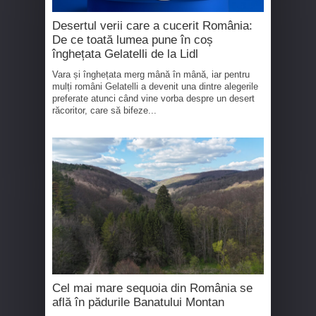
Desertul verii care a cucerit România:
De ce toată lumea pune în coș
înghețata Gelatelli de la Lidl
Vara și înghețata merg mână în mână, iar pentru
mulți români Gelatelli a devenit una dintre alegerile
preferate atunci când vine vorba despre un desert
răcoritor, care să bifeze...
Cel mai mare sequoia din România se
află în pădurile Banatului Montan