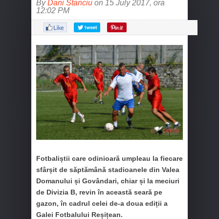
By
Dani Stanciu
on 15 July 2017, ora
12:02 PM
Fotbaliștii care odinioară umpleau la fiecare
sfârșit de săptămână stadioanele din Valea
Domanului și Govândari, chiar și la meciuri
de Divizia B, revin în această seară pe
gazon, în cadrul celei de-a doua ediții a
Galei Fotbalului Reșițean.