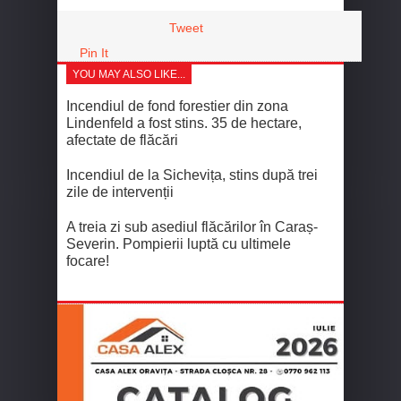
Tweet
Pin It
YOU MAY ALSO LIKE...
Incendiul de fond forestier din zona
Lindenfeld a fost stins. 35 de hectare,
afectate de flăcări
Incendiul de la Sichevița, stins după trei
zile de intervenții
A treia zi sub asediul flăcărilor în Caraș-
Severin. Pompierii luptă cu ultimele
focare!