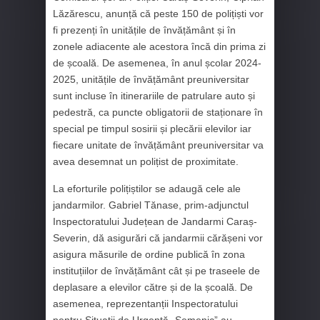
Lăzărescu, anunță că peste 150 de polițiști vor
fi prezenți în unitățile de învățământ și în
zonele adiacente ale acestora încă din prima zi
de școală. De asemenea, în anul școlar 2024-
2025, unitățile de învățământ preuniversitar
sunt incluse în itinerariile de patrulare auto și
pedestră, ca puncte obligatorii de staționare în
special pe timpul sosirii și plecării elevilor iar
fiecare unitate de învățământ preuniversitar va
avea desemnat un polițist de proximitate.
La eforturile polițiștilor se adaugă cele ale
jandarmilor. Gabriel Tănase, prim-adjunctul
Inspectoratului Județean de Jandarmi Caraș-
Severin, dă asigurări că jandarmii cărășeni vor
asigura măsurile de ordine publică în zona
instituțiilor de învățământ cât și pe traseele de
deplasare a elevilor către și de la școală. De
asemenea, reprezentanții Inspectoratului
pentru Situații de Urgență „Semenic” au