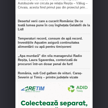
Autobuzele vor circula pe relația Reșița – Văliug –
Crivaia, acesta fiind primul pas din proiectul prin...
Desertul verii care a cucerit România: De ce
toată lumea pune în coș înghețata Gelatelli de la
Lidl
Temperaturi record, consum de apă record.
Investițiile Aquatim asigură continuitatea
alimentării cu apă pentru timișoreni
„Apa murdară” din vila managerului Radio
Reșița, Laura Sgaverdea, contorizată de
procurori într-un dosar penal de furt!
România, sub Cod galben de viituri. Caraș-
Severin și Timiș – printre județele vizate