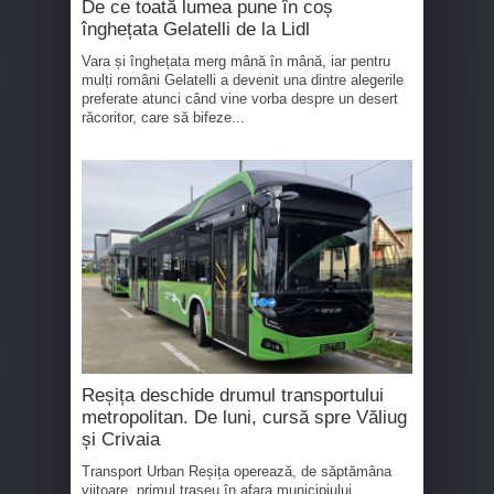
De ce toată lumea pune în coș
înghețata Gelatelli de la Lidl
Vara și înghețata merg mână în mână, iar pentru
mulți români Gelatelli a devenit una dintre alegerile
preferate atunci când vine vorba despre un desert
răcoritor, care să bifeze...
Reșița deschide drumul transportului
metropolitan. De luni, cursă spre Văliug
și Crivaia
Transport Urban Reșița operează, de săptămâna
viitoare, primul traseu în afara municipiului.