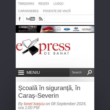
TIMIȘOARA
REȘIȚA
LUGOJ
CARANSEBEȘ
POVESTE DE VIAȚĂ
MENIU
Școală în siguranță, în
Caraș-Severin
By
Ionel Ivașcu
on 08 September 2024,
ora 1:00 PM