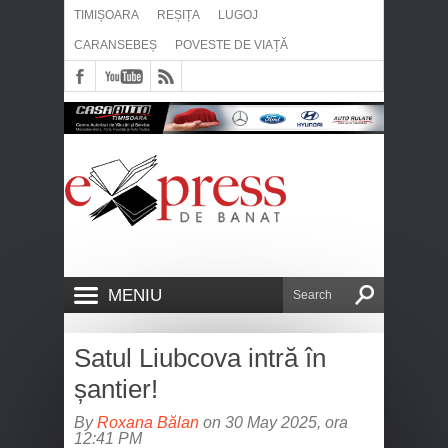
TIMIȘOARA
REȘIȚA
LUGOJ
CARANSEBEȘ
POVESTE DE VIAȚĂ
MENIU
Satul Liubcova intră în
șantier!
By
Roxana Bălan
on 30 May 2025, ora
12:41 PM