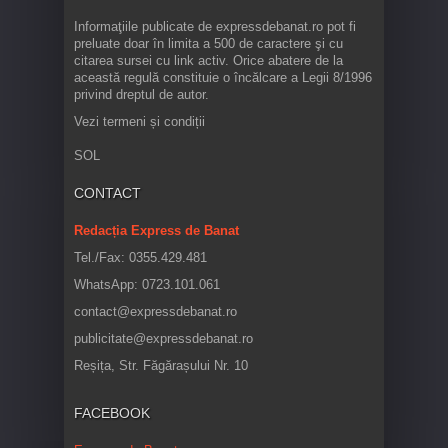
Informaţiile publicate de expressdebanat.ro pot fi
preluate doar în limita a 500 de caractere şi cu
citarea sursei cu link activ. Orice abatere de la
această regulă constituie o încălcare a Legii 8/1996
privind dreptul de autor.
Vezi termeni și condiții
SOL
CONTACT
Redacția Express de Banat
Tel./Fax: 0355.429.481
WhatsApp: 0723.101.061
contact@expressdebanat.ro
publicitate@expressdebanat.ro
Reșița, Str. Făgărașului Nr. 10
FACEBOOK