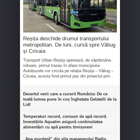
Reșița deschide drumul transportului
metropolitan. De luni, cursă spre Văliug
și Crivaia
Transport Urban Reșița operează, de săptămâna
viitoare, primul traseu în afara municipiului.
Autobuzele vor circula pe relația Reșița – Văliug –
Crivaia, acesta fiind primul pas din proiectul prin...
Desertul verii care a cucerit România: De ce
toată lumea pune în coș înghețata Gelatelli de la
Lidl
Temperaturi record, consum de apă record.
Investițiile Aquatim asigură continuitatea
alimentării cu apă pentru timișoreni
„Apa murdară” din vila managerului Radio