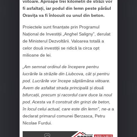
viitoare. Aproape trei kilometri de străzi vor
fi asfaltați, iar podul din lemn peste pârâul
Oravița va fi înlocuit cu unul din beton.
Proiectele sunt finanțate prin Programul
Național de Investiții „Anghel Saligny”, derulat
de Ministerul Dezvoltării. Valoarea totală a
celor două investiții se ridică la circa opt
milioane de lei.
„Am semnat ordinul de începere pentru
lucrările la străzile din Liubcova, cât și pentru
pod. Lucrările vor începe săptămâna viitoare.
Avem de asfaltat strada principală și două
bifurcații, precum și racordul care duce la noul
pod. Acesta va fi construit din grinzi de beton,
în locul celui actual, care este din lemn”, ne-a
a
declarat primarul comunei Berzasca, Petru
Nicolae Furdui.