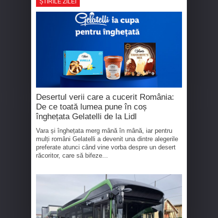
ȘTIRILE ZILEI
Desertul verii care a cucerit România:
De ce toată lumea pune în coș
înghețata Gelatelli de la Lidl
Vara și înghețata merg mână în mână, iar pentru
mulți români Gelatelli a devenit una dintre alegerile
preferate atunci când vine vorba despre un desert
răcoritor, care să bifeze...