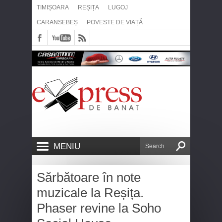
TIMIȘOARA
REȘIȚA
LUGOJ
CARANSEBEȘ
POVESTE DE VIAȚĂ
MENIU
Sărbătoare în note
muzicale la Reșița.
Phaser revine la Soho