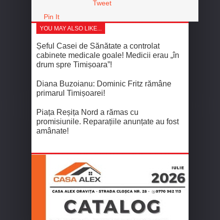
Tweet
Pin It
YOU MAY ALSO LIKE...
Șeful Casei de Sănătate a controlat
cabinete medicale goale! Medicii erau „în
drum spre Timișoara”!
Diana Buzoianu: Dominic Fritz rămâne
primarul Timișoarei!
Piața Reșița Nord a rămas cu
promisiunile. Reparațiile anunțate au fost
amânate!