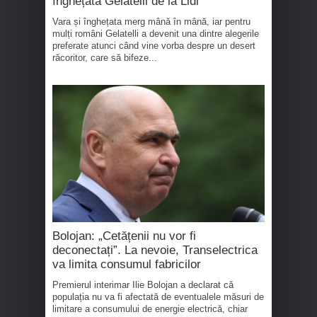
înghețata Gelatelli de la Lidl
Vara și înghețata merg mână în mână, iar pentru
mulți români Gelatelli a devenit una dintre alegerile
preferate atunci când vine vorba despre un desert
răcoritor, care să bifeze...
Bolojan: „Cetățenii nu vor fi
deconectați”. La nevoie, Transelectrica
va limita consumul fabricilor
Premierul interimar Ilie Bolojan a declarat că
populația nu va fi afectată de eventualele măsuri de
limitare a consumului de energie electrică, chiar