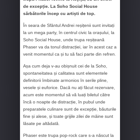
de excepție. La Soho Social House
sărbătorile încep cu artiști de top.
În seara de Sfântul Andrei reșițenii sunt invitați
la un mega party, în centrul civic la orașului, la
Soho Social House, unde trupa reșițeană
Phaser va da tonul distracției, iar în acest caz a
venit momentul ca și tu să faci parte din refren.
Așa cum deja v-au obișnuit cei de la Soho,
spontaneitatea și calitatea sunt elementele
definitorii îmbinate armonios în serile pline,
vesele și euforice. Dacă nu ați făcut rezervare,
acum este momentul să vă luați biletul către
încă o noapte de distracție, în pubul unde
preparatele culinare sunt de excepție, băuturile
fine și alese, și toate grijile zilei de mâine sunt
lăsate pe altădată.
Phaser este trupa pop-rock care s-a născut la