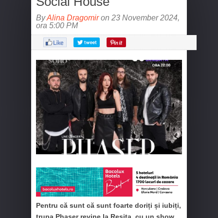
Social House
By
Alina Dragomir
on 23 November 2024,
ora 5:00 PM
Pentru că sunt că sunt foarte doriți și iubiți,
trupa Phaser revine la Reșița, cu un show