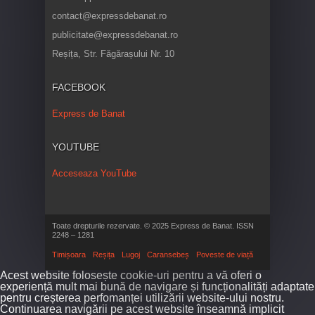
contact@expressdebanat.ro
publicitate@expressdebanat.ro
Reșița, Str. Făgărașului Nr. 10
FACEBOOK
Express de Banat
YOUTUBE
Acceseaza YouTube
Toate drepturile rezervate. © 2025 Express de Banat. ISSN
2248 – 1281
Timișoara
Reșița
Lugoj
Caransebeș
Poveste de viață
Acest website folosește cookie-uri pentru a vă oferi o
experiență mult mai bună de navigare și funcționalități adaptate
pentru creșterea perfomanței utilizării website-ului nostru.
Continuarea navigării pe acest website înseamnă implicit