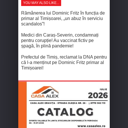
YOU MAY ALSO LIKE...
Rămânerea lui Dominic Fritz în funcția de
primar al Timișoarei, „un abuz în serviciu
scandalos”!
Medici din Caraș-Severin, condamnați
pentru corupție! Au vaccinat fictiv pe
șpagă, în plină pandemie!
Prefectul de Timiș, reclamat la DNA pentru
că l-a menținut pe Dominic Fritz primar al
Timișoarei!