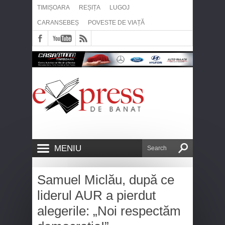
TIMIȘOARA
REȘIȚA
LUGOJ
CARANSEBEȘ
POVESTE DE VIAȚĂ
MENIU
Samuel Miclău, după ce
liderul AUR a pierdut
alegerile: „Noi respectăm