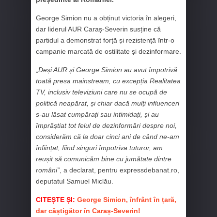
George Simion nu a obținut victoria în alegeri,
dar liderul AUR Caraș-Severin susține că
partidul a demonstrat forță și rezistență într-o
campanie marcată de ostilitate și dezinformare.
„
Deși AUR și George Simion au avut împotrivă
toată presa mainstream, cu excepția Realitatea
TV, inclusiv televiziuni care nu se ocupă de
politică neapărat, și chiar dacă mulți influenceri
s-au lăsat cumpărați sau intimidați, și au
împrăștiat tot felul de dezinformări despre noi,
considerăm că la doar cinci ani de când ne-am
înființat, fiind singuri împotriva tuturor, am
reușit să comunicăm bine cu jumătate dintre
români”
, a declarat, pentru expressdebanat.ro,
deputatul Samuel Miclău.
CITEȘTE ȘI:
George Simion, înfrânt în țară,
dar câștigător în Caraș-Severin!