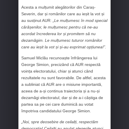
Acesta a mulțumit alegătorilor din Caraș-
Severin, dar și românilor care au ieșit la vot și
au susținut AUR:
„Le mulțumesc în mod special
cărășenilor, le mulțumesc pentru că ne-au
acordat încrederea lor și promitem să nu
dezamăgim. Le mulțumesc tuturor românilor
care au ieșit la vot și și-au exprimat opțiunea!”.
Samuel Miclău recunoaște înfrângerea lui
George Simion, precizând că AUR respectă
voința electoratului, chiar și atunci când
rezultatele nu sunt favorabile. De altfel, acesta
a subliniat că AUR are o misiune importantă,
aceea de a-și continua traiectoria și a nu-și
dezamăgi electoratul, dar și de a-i câștiga de
partea sa pe cei care duminică au votat
împotriva candidatului George Simion.
„Noi, spre deosebire de ceilalți, respectăm
democrația! Ceilalți au anulat alegerile atunci