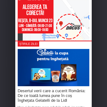
ȘTIRILE ZILEI
Desertul verii care a cucerit România:
De ce toată lumea pune în coș
înghețata Gelatelli de la Lidl