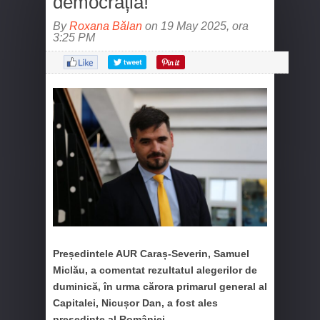
democrația!”
By
Roxana Bălan
on 19 May 2025, ora
3:25 PM
Președintele AUR Caraș-Severin, Samuel
Miclău, a comentat rezultatul alegerilor de
duminică, în urma cărora primarul general al
Capitalei, Nicușor Dan, a fost ales
președinte al României.