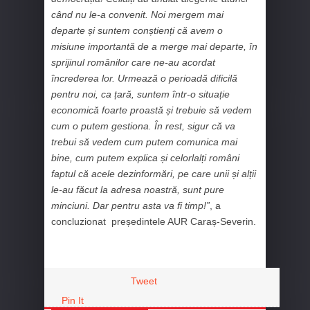
când nu le-a convenit. Noi mergem mai
departe și suntem conștienți că avem o
misiune importantă de a merge mai departe, în
sprijinul românilor care ne-au acordat
încrederea lor. Urmează o perioadă dificilă
pentru noi, ca țară, suntem într-o situație
economică foarte proastă și trebuie să vedem
cum o putem gestiona. În rest, sigur că va
trebui să vedem cum putem comunica mai
bine, cum putem explica și celorlalți români
faptul că acele dezinformări, pe care unii și alții
le-au făcut la adresa noastră, sunt pure
minciuni. Dar pentru asta va fi timp!”
, a
concluzionat președintele AUR Caraș-Severin.
Tweet
Pin It