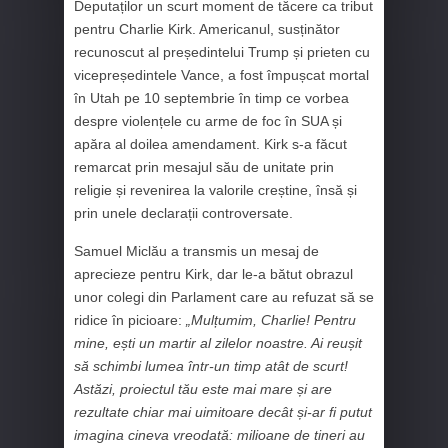
Deputaților un scurt moment de tăcere ca tribut
pentru Charlie Kirk. Americanul, susținător
recunoscut al președintelui Trump și prieten cu
vicepreședintele Vance, a fost împușcat mortal
în Utah pe 10 septembrie în timp ce vorbea
despre violențele cu arme de foc în SUA și
apăra al doilea amendament. Kirk s-a făcut
remarcat prin mesajul său de unitate prin
religie și revenirea la valorile creștine, însă și
prin unele declarații controversate.
Samuel Miclău a transmis un mesaj de
aprecieze pentru Kirk, dar le-a bătut obrazul
unor colegi din Parlament care au refuzat să se
ridice în picioare:
„
Mulțumim, Charlie! Pentru
mine, ești un martir al zilelor noastre. Ai reușit
să schimbi lumea într-un timp atât de scurt!
Astăzi, proiectul tău este mai mare și are
rezultate chiar mai uimitoare decât și-ar fi putut
imagina cineva vreodată: milioane de tineri au