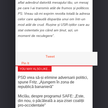
aflat adevărul datorită mesajului tău, un mesaj
pe care l-ai transmis atât de frumos și politicos.
PS: Vreau să-mi exprim revolta totală la adresa
celor care aplaudă dispariția unui om într-un
mod atât de crud. Rușine și USR-iștilor care au
stat ostentativ jos când am ținut, azi, un
moment de reculegere
”.
Tweet
Pin It
YOU MAY ALSO LIKE...
PSD vrea să-și elimine adversarii politici,
spune Fritz. „Ajungem în zona de
republică bananieră”
Miclău, despre programul SAFE: „Este,
din nou, o păcăleală a așa-zisei coaliții
pro-occidentale”