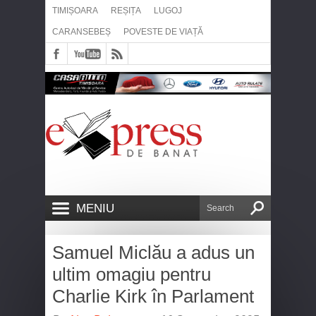
TIMIȘOARA
REȘIȚA
LUGOJ
CARANSEBEȘ
POVESTE DE VIAȚĂ
MENIU
Samuel Miclău a adus un
ultim omagiu pentru
Charlie Kirk în Parlament