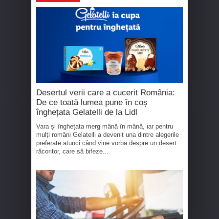
Desertul verii care a cucerit România:
De ce toată lumea pune în coș
înghețata Gelatelli de la Lidl
Vara și înghețata merg mână în mână, iar pentru
mulți români Gelatelli a devenit una dintre alegerile
preferate atunci când vine vorba despre un desert
răcoritor, care să bifeze...