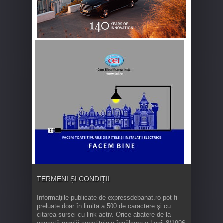
TERMENI ȘI CONDIȚII
Informaţiile publicate de expressdebanat.ro pot fi
preluate doar în limita a 500 de caractere şi cu
citarea sursei cu link activ. Orice abatere de la
această regulă constituie o încălcare a Legii 8/1996