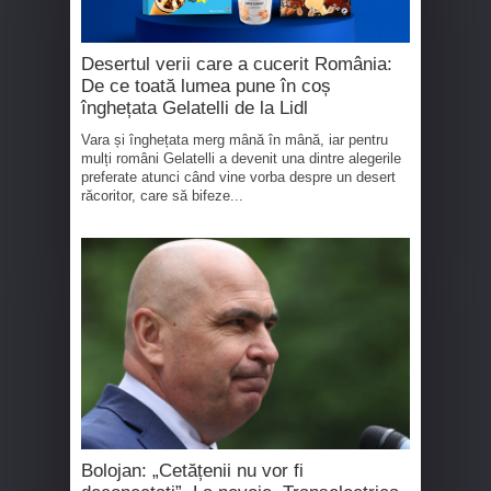
Desertul verii care a cucerit România:
De ce toată lumea pune în coș
înghețata Gelatelli de la Lidl
Vara și înghețata merg mână în mână, iar pentru
mulți români Gelatelli a devenit una dintre alegerile
preferate atunci când vine vorba despre un desert
răcoritor, care să bifeze...
Bolojan: „Cetățenii nu vor fi