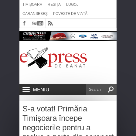
TIMIȘOARA
REȘIȚA
LUGOJ
CARANSEBEȘ
POVESTE DE VIAȚĂ
MENIU
S-a votat! Primăria
Timișoara începe
negocierile pentru a