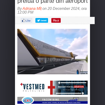
prelua o parte din aeroport
By
Adriana Mîț
on 20 December 2024, ora
12:00 PM