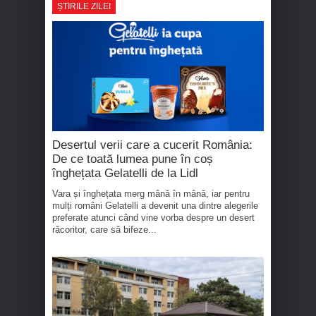
ȘTIRILE ZILEI
Desertul verii care a cucerit România:
De ce toată lumea pune în coș
înghețata Gelatelli de la Lidl
Vara și înghețata merg mână în mână, iar pentru
mulți români Gelatelli a devenit una dintre alegerile
preferate atunci când vine vorba despre un desert
răcoritor, care să bifeze...