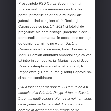
Președintele PSD Caraș-Severin nu mai
întârzie mult cu desemnarea candidaților
pentru primăriile celor două municipii ale
județului, fiind conștient că în Reșița și
Caransebeș se joacă în 2024 și fotoliul de
președinte ale administrației județene. Social-
democrații au comandat în acest sens sondaje
de opinie, dar nimic nu e clar. Dacă la
Caransebeș e bătaie mare, Felix Borcean și
Marius Damian anunțând amândoi deja că vor
să intre în competiție, iar Marius Isac și Bebe
Pasere așteaptă și ei culoarul favorabil, la
Reșița ezită și Remus Rof, și Ionuț Popovici să-
și asume candidatura.
„Nu a fost neapărat dorința lui Remus de a fi
candidatul la Primăria Reșița. A fost o discuție
între mai mulți colegi și Remus și noi i-am spus
că ar putea să fie candidat. Cât de mult își
dorește în acest moment Remus să fie