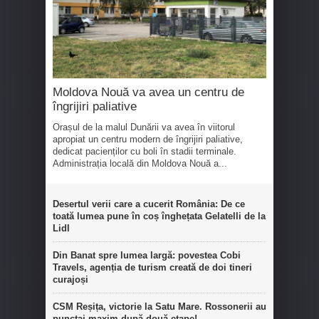
Moldova Nouă va avea un centru de
îngrijiri paliative
Orașul de la malul Dunării va avea în viitorul
apropiat un centru modern de îngrijiri paliative,
dedicat pacienților cu boli în stadii terminale.
Administrația locală din Moldova Nouă a...
Desertul verii care a cucerit România: De ce
toată lumea pune în coș înghețata Gelatelli de la
Lidl
Din Banat spre lumea largă: povestea Cobi
Travels, agenția de turism creată de doi tineri
curajoși
CSM Reșița, victorie la Satu Mare. Rossonerii au
punctaj maxim după două etape!