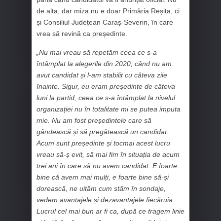
de alta, dar miza nu e doar Primăria Reșița, ci
și Consiliul Județean Caraș-Severin, în care
vrea să revină ca președinte.
„Nu mai vreau să repetăm ceea ce s-a
întâmplat la alegerile din 2020, când nu am
avut candidat și l-am stabilit cu câteva zile
înainte. Sigur, eu eram președinte de câteva
luni la partid, ceea ce s-a întâmplat la nivelul
organizației nu în totalitate mi se putea imputa
mie. Nu am fost președintele care să
gândească și să pregătească un candidat.
Acum sunt președinte și tocmai acest lucru
vreau să-ș evit, să mai fim în situația de acum
trei ani în care să nu avem candidat. E foarte
bine că avem mai mulți, e foarte bine să-și
dorească, ne uităm cum stăm în sondaje,
vedem avantajele și dezavantajele fiecăruia.
Lucrul cel mai bun ar fi ca, după ce tragem linie