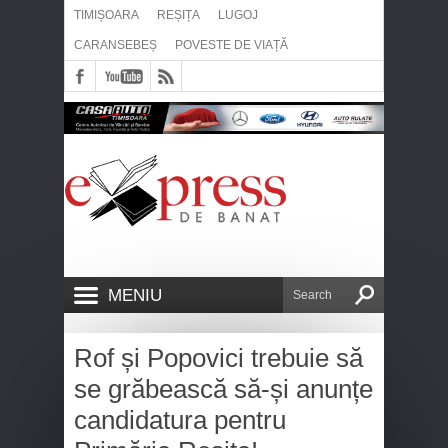
TIMIȘOARA
REȘIȚA
LUGOJ
CARANSEBEȘ
POVESTE DE VIAȚĂ
MENIU
Rof și Popovici trebuie să
se grăbească să-și anunțe
candidatura pentru