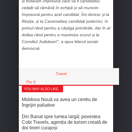
și hotărâm împreună care va fi candidatul,
ceilalți să rămână în echipă și să muncim
împreună pentru acel candidat. Îmi doresc și la
Reșița, și la Caransebeș candidați puternici, în
primul rând pentru a câștiga primăriile, dar în al
doilea rând pentru a maximiza scorul și la
Consiliul Județean!”
, a spus liderul social-
democrat.
Tweet
Pin It
YOU MAY ALSO LIKE...
Moldova Nouă va avea un centru de
îngrijiri paliative
Din Banat spre lumea largă: povestea
Cobi Travels, agenția de turism creată de
doi tineri curajoși