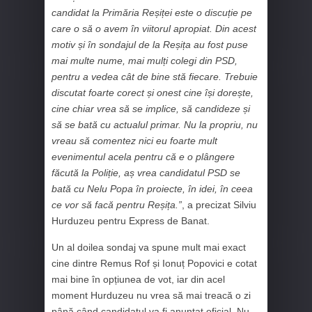
candidat la Primăria Reșiței este o discuție pe
care o să o avem în viitorul apropiat. Din acest
motiv și în sondajul de la Reșița au fost puse
mai multe nume, mai mulți colegi din PSD,
pentru a vedea cât de bine stă fiecare. Trebuie
discutat foarte corect și onest cine își dorește,
cine chiar vrea să se implice, să candideze și
să se bată cu actualul primar. Nu la propriu, nu
vreau să comentez nici eu foarte mult
evenimentul acela pentru că e o plângere
făcută la Poliție, aș vrea candidatul PSD se
bată cu Nelu Popa în proiecte, în idei, în ceea
ce vor să facă pentru Reșița.”
, a precizat Silviu
Hurduzeu pentru Express de Banat.
Un al doilea sondaj va spune mult mai exact
cine dintre Remus Rof și Ionuț Popovici e cotat
mai bine în opțiunea de vot, iar din acel
moment Hurduzeu nu vrea să mai treacă o zi
până când candidatul va fi anunțat oficial. Nu