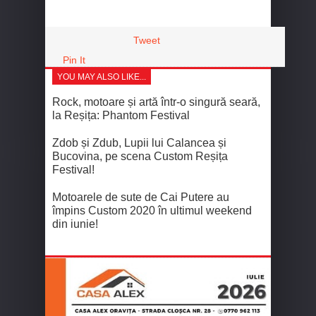
Tweet
Pin It
YOU MAY ALSO LIKE...
Rock, motoare și artă într-o singură seară,
la Reșița: Phantom Festival
Zdob și Zdub, Lupii lui Calancea și
Bucovina, pe scena Custom Reșița
Festival!
Motoarele de sute de Cai Putere au
împins Custom 2020 în ultimul weekend
din iunie!