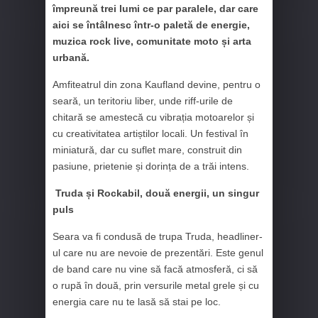
împreună trei lumi ce par paralele, dar care
aici se întâlnesc într-o paletă de energie,
muzica rock live, comunitate moto și arta
urbană.
Amfiteatrul din zona Kaufland devine, pentru o
seară, un teritoriu liber, unde riff-urile de
chitară se amestecă cu vibrația motoarelor și
cu creativitatea artiștilor locali. Un festival în
miniatură, dar cu suflet mare, construit din
pasiune, prietenie și dorința de a trăi intens.
Truda și Rockabil, două energii, un singur
puls
Seara va fi condusă de trupa Truda, headliner-
ul care nu are nevoie de prezentări. Este genul
de band care nu vine să facă atmosferă, ci să
o rupă în două, prin versurile metal grele și cu
energia care nu te lasă să stai pe loc.