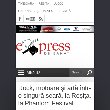
TIMIȘOARA
REȘIȚA
LUGOJ
CARANSEBEȘ
POVESTE DE VIAȚĂ
MENIU
Rock, motoare și artă într-
o singură seară, la Reșița,
la Phantom Festival