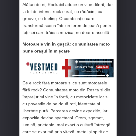
Alături de ei, Rockabil aduce un vibe diferit, dar
la fel de intens: rock curat, cu rădăcini, cu
groove, cu feeling. O combinație care
transformă scena într-un teren de joacă pentru
toți cei care trăiesc muzica, nu doar o ascultă.
Motoarele vin în gașcă: comunitatea moto
pune orașul în mișcare
Ce e rock fără motoare și ce sunt motoarele
fără rock? Comunitatea moto din Reșița și din
împrejurimi vine în forță, cu motociclete lor și
cu poveștile de pe două roți, identitate și
libertate pură. Parcarea devine expoziție, iar
expoziția devine spectacol. Crom, zgomot,
lumină, prietenie, mai exact o cultură întreagă
care se exprimă prin viteză, metal și spirit de