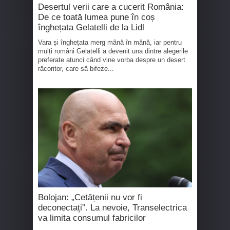
Desertul verii care a cucerit România:
De ce toată lumea pune în coș
înghețata Gelatelli de la Lidl
Vara și înghețata merg mână în mână, iar pentru
mulți români Gelatelli a devenit una dintre alegerile
preferate atunci când vine vorba despre un desert
răcoritor, care să bifeze...
Bolojan: „Cetățenii nu vor fi
deconectați”. La nevoie, Transelectrica
va limita consumul fabricilor