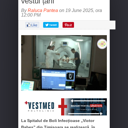
vestul țării
By
Raluca Pantea
on 19 June 2025, ora
12:00 PM
La Spitalul de Boli Infecțioase „Victor
Babeș” din Timișoara se realizează, în