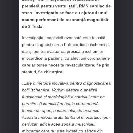
premieră pentru vestul țării, RMN cardiac de
stres. Investigația se face cu ajutorul unui
aparat performant de rezonanță magnetică
de 3 Tesla.
Investigația imagistică avansată este folosită
pentru diagnosticarea bolii cardiace ischemice,
dar și pentru evaluarea precisă a ischemiei
miocardice la pacienții cu afecțiuni coronariene
care ar putea necesita revascularizare, fie prin
stenturi, fie chirurgical.
„Este o metodă inovativă pentru diagnosticarea
bolii ischemice. Vorbim despre o analiză
funcțională și morfologică a cordului care ne
permite să identificăm boala coronariană
înainte de apariția infarctului, de exemplu.
Această metodă arată teritoriul miocardic hipo-
perfuzat, adică acea zonă a mușchiului
miocardic care nu este irigată cu sânge din