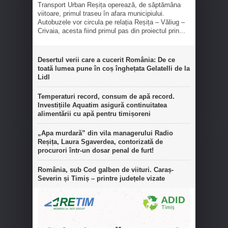
Transport Urban Reșița operează, de săptămâna
viitoare, primul traseu în afara municipiului.
Autobuzele vor circula pe relația Reșița – Văliug –
Crivaia, acesta fiind primul pas din proiectul prin...
Desertul verii care a cucerit România: De ce
toată lumea pune în coș înghețata Gelatelli de la
Lidl
Temperaturi record, consum de apă record.
Investițiile Aquatim asigură continuitatea
alimentării cu apă pentru timișoreni
„Apa murdară” din vila managerului Radio
Reșița, Laura Sgaverdea, contorizată de
procurori într-un dosar penal de furt!
România, sub Cod galben de viituri. Caraș-
Severin și Timiș – printre județele vizate