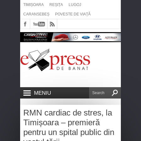
TIMIȘOARA
REȘIȚA
LUGOJ
CARANSEBEȘ
POVESTE DE VIAȚĂ
MENIU
RMN cardiac de stres, la
Timișoara – premieră
pentru un spital public din