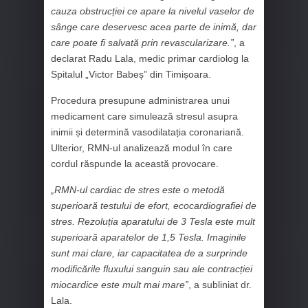
cauza obstrucției ce apare la nivelul vaselor de
sânge care deservesc acea parte de inimă, dar
care poate fi salvată prin revascularizare.”
, a
declarat Radu Lala, medic primar cardiolog la
Spitalul „Victor Babeș” din Timișoara.
Procedura presupune administrarea unui
medicament care simulează stresul asupra
inimii și determină vasodilatația coronariană.
Ulterior, RMN-ul analizează modul în care
cordul răspunde la această provocare.
„RMN-ul cardiac de stres este o metodă
superioară testului de efort, ecocardiografiei de
stres. Rezoluția aparatului de 3 Tesla este mult
superioară aparatelor de 1,5 Tesla. Imaginile
sunt mai clare, iar capacitatea de a surprinde
modificările fluxului sanguin sau ale contracției
miocardice este mult mai mare”
, a subliniat dr.
Lala.