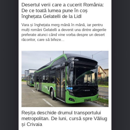
Desertul verii care a cucerit România:
De ce toată lumea pune în coș
înghețata Gelatelli de la Lidl
Vara și înghețata merg mână în mână, iar pentru
mulți români Gelatelli a devenit una dintre alegerile
preferate atunci când vine vorba despre un desert
răcoritor, care să bifeze...
Reșița deschide drumul transportului
metropolitan. De luni, cursă spre Văliug
și Crivaia