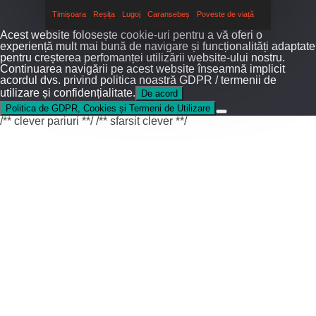
Timișoara
Reșița
Lugoj
Caransebeș
Poveste de viață
Acest website folosește cookie-uri pentru a vă oferi o
experiență mult mai bună de navigare și funcționalități adaptate
pentru creșterea perfomanței utilizării website-ului nostru.
Continuarea navigării pe acest website înseamnă implicit
acordul dvs. privind politica noastră GDPR / termenii de
utilizare și confidențialitate.
De acord
Politica de GDPR, Cookies și Termeni de Utilizare
/** clever pariuri **/
/** sfarsit clever **/