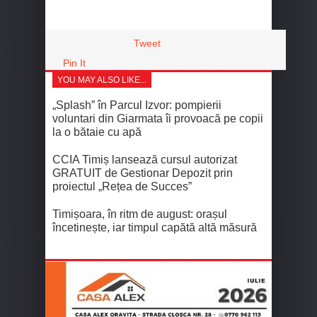
Tweet
Pin It
YOU MAY ALSO LIKE...
„Splash” în Parcul Izvor: pompierii
voluntari din Giarmata îi provoacă pe copii
la o bătaie cu apă
CCIA Timiș lansează cursul autorizat
GRATUIT de Gestionar Depozit prin
proiectul „Rețea de Succes”
Timișoara, în ritm de august: orașul
încetinește, iar timpul capătă altă măsură