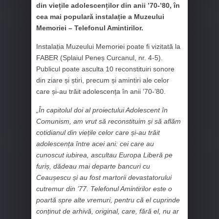
din viețile adolescenților din anii ’70-’80, în
cea mai populară instalație a Muzeului
Memoriei – Telefonul Amintirilor.
Instalația Muzeului Memoriei poate fi vizitată la
FABER (Splaiul Peneș Curcanul, nr. 4-5).
Publicul poate asculta 10 reconstituiri sonore
din ziare și știri, precum și amintiri ale celor
care și-au trăit adolescența în anii ’70-’80.
„În capitolul doi al proiectului Adolescent în
Comunism, am vrut să reconstituim și să aflăm
cotidianul din viețile celor care și-au trăit
adolescența între acei ani: cei care au
cunoscut iubirea, ascultau Europa Liberă pe
furiș, dădeau mai departe bancuri cu
Ceaușescu și au fost martorii devastatorului
cutremur din ’77. Telefonul Amintirilor este o
poartă spre alte vremuri, pentru că el cuprinde
conținut de arhivă, original, care, fără el, nu ar