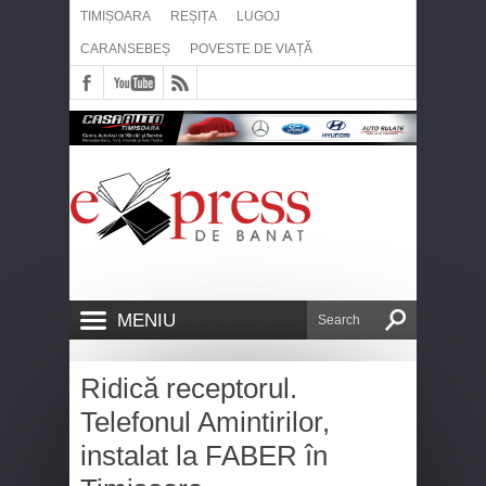
TIMIȘOARA
REȘIȚA
LUGOJ
CARANSEBEȘ
POVESTE DE VIAȚĂ
MENIU
Ridică receptorul.
Telefonul Amintirilor,
instalat la FABER în