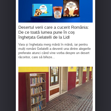
Desertul verii care a cucerit România:
De ce toată lumea pune în coș
înghețata Gelatelli de la Lidl
Vara și înghețata merg mână în mână, iar pentru
mulți români Gelatelli a devenit una dintre alegerile
preferate atunci când vine vorba despre un desert
răcoritor, care să bifeze...