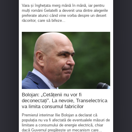
Vara și înghețata merg mână în mână, iar pentru
mulți români Gelatelli a devenit una dintre alegerile
preferate atunci când vine vorba despre un desert
răcoritor, care să bifeze...
Bolojan: „Cetățenii nu vor fi
deconectați”. La nevoie, Transelectrica
va limita consumul fabricilor
Premierul interimar Ilie Bolojan a declarat că
populația nu va fi afectată de eventualele măsuri de
limitare a consumului de energie electrică, chiar
dacă Guvernul pregătește un mecanism care...