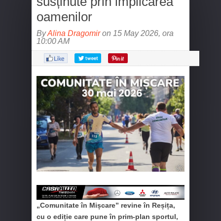
susținute prin implicarea
oamenilor
By
Alina Dragomir
on 15 May 2026, ora
10:00 AM
„Comunitate în Mișcare” revine în Reșița,
cu o ediție care pune în prim‑plan sportul,