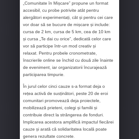
„Comunitate în Mișcare” propune un format
accesibil, cu probe potrivite atât pentru
alergători experimentați, cât și pentru cei care
vor doar să se bucure de mișcare și include:
cursa de 2 km, cursa de 5 km, cea de 10 km
și cursa „Te dai cu orice”, dedicată celor care
vor să participe într‑un mod creativ și
relaxat. Pentru probele cronometrate,
înscrierile online se închid cu două zile înainte
de eveniment, iar organizatorii încurajează
participarea timpurie.
În jurul celor cinci cauze s‑a format deja o
rețea activă de susținători, peste 20 de eroi
comunitari promovează deja proiectele,
mobilizează prieteni, colegi și familii și
contribuie direct la strângerea de fonduri.
Implicarea acestora amplifică impactul fiecărei
cauze și arată că solidaritatea locală poate
genera rezultate concrete.