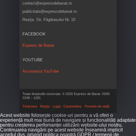
contact@expressdebanat.ro
publicitate@expressdebanat.ro
Reșița, Str. Făgărașului Nr. 10
FACEBOOK
Express de Banat
YOUTUBE
Acceseaza YouTube
Toate drepturile rezervate. © 2025 Express de Banat. ISSN
2248 – 1281
Timișoara
Reșița
Lugoj
Caransebeș
Poveste de viață
Acest website folosește cookie-uri pentru a vă oferi o
experiență mult mai bună de navigare și funcționalități adaptate
pentru creșterea perfomanței utilizării website-ului nostru.
Continuarea navigării pe acest website înseamnă implicit
acordul dvs. privind politica noastră GDPR / termenii de