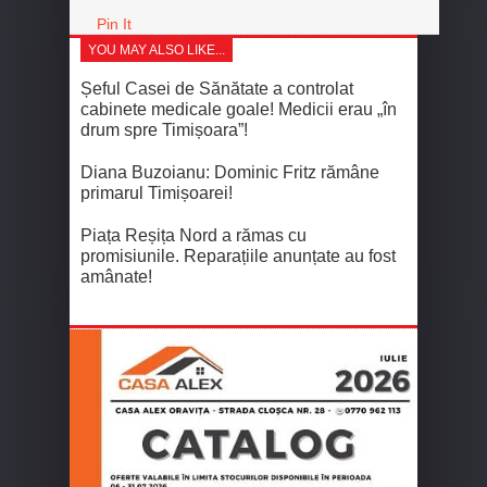
Pin It
YOU MAY ALSO LIKE...
Șeful Casei de Sănătate a controlat
cabinete medicale goale! Medicii erau „în
drum spre Timișoara”!
Diana Buzoianu: Dominic Fritz rămâne
primarul Timișoarei!
Piața Reșița Nord a rămas cu
promisiunile. Reparațiile anunțate au fost
amânate!