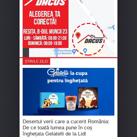
ȘTIRILE ZILEI
Desertul verii care a cucerit România:
De ce toată lumea pune în coș
înghețata Gelatelli de la Lidl