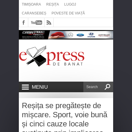
TIMIȘOARA
REȘIȚA
LUGOJ
CARANSEBEȘ
POVESTE DE VIAȚĂ
MENIU
Reșița se pregătește de
mișcare. Sport, voie bună
și cinci cauze locale