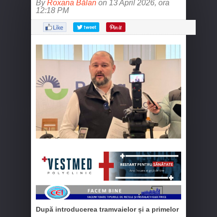
By
Roxana Bălan
on 13 April 2026, ora
12:18 PM
După introducerea tramvaielor și a primelor