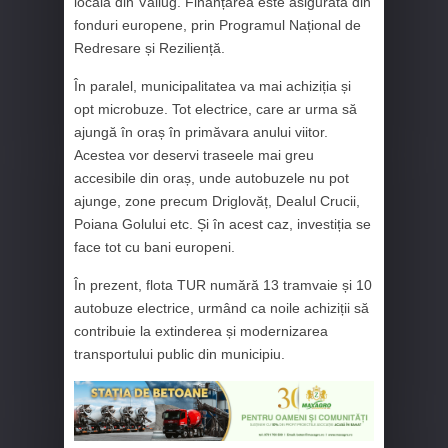
locală din Văliug. Finanțarea este asigurată din
fonduri europene, prin Programul Național de
Redresare și Reziliență.
În paralel, municipalitatea va mai achiziția și
opt microbuze. Tot electrice, care ar urma să
ajungă în oraș în primăvara anului viitor.
Acestea vor deservi traseele mai greu
accesibile din oraș, unde autobuzele nu pot
ajunge, zone precum Driglovăț, Dealul Crucii,
Poiana Golului etc. Și în acest caz, investiția se
face tot cu bani europeni.
În prezent, flota TUR numără 13 tramvaie și 10
autobuze electrice, urmând ca noile achiziții să
contribuie la extinderea și modernizarea
transportului public din municipiu.