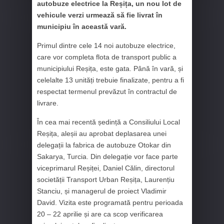
autobuze electrice la Reșița, un nou lot de
vehicule verzi urmează să fie livrat în
municipiu în această vară.
Primul dintre cele 14 noi autobuze electrice,
care vor completa flota de transport public a
municipiului Reșița, este gata. Până în vară, și
celelalte 13 unități trebuie finalizate, pentru a fi
respectat termenul prevăzut în contractul de
livrare.
În cea mai recentă ședință a Consiliului Local
Reșița, aleșii au aprobat deplasarea unei
delegații la fabrica de autobuze Otokar din
Sakarya, Turcia. Din delegație vor face parte
viceprimarul Reșiței, Daniel Călin, directorul
societății Transport Urban Reșița, Laurențiu
Stanciu, și managerul de proiect Vladimir
David. Vizita este programată pentru perioada
20 – 22 aprilie și are ca scop verificarea