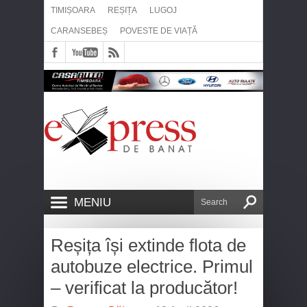
TIMIȘOARA
REȘIȚA
LUGOJ
CARANSEBEȘ
POVESTE DE VIAȚĂ
MENIU
Reșița își extinde flota de
autobuze electrice. Primul
– verificat la producător!