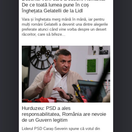
De ce toată lumea pune în coș
înghețata Gelatelli de la Lidl
Vara și înghețata merg mână în mână, iar pentru
mulți români Gelatelli a devenit una dintre alegerile
preferate atunci când vine vorba despre un desert
răcoritor, care să bifeze...
Hurduzeu: PSD a ales
responsabilitatea, România are nevoie
de un Guvern legitim
Liderul PSD Caraș-Severin spune că votul din