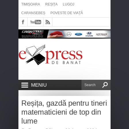
TIMIȘOARA
REȘIȚA
LUGOJ
CARANSEBEȘ
POVESTE DE VIAȚĂ
MENIU
Reșița, gazdă pentru tineri
matematicieni de top din
lume