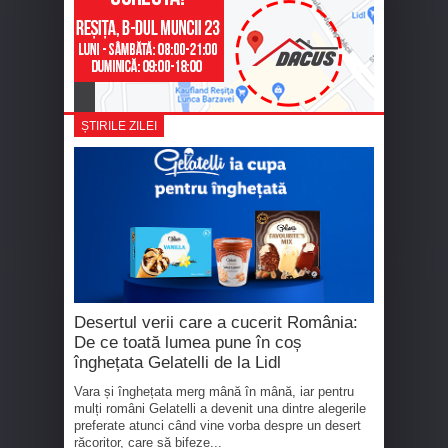
ȘTIRILE ZILEI
Desertul verii care a cucerit România:
De ce toată lumea pune în coș
înghețata Gelatelli de la Lidl
Vara și înghețata merg mână în mână, iar pentru
mulți români Gelatelli a devenit una dintre alegerile
preferate atunci când vine vorba despre un desert
răcoritor, care să bifeze...