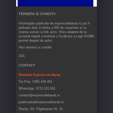
TERMENI ȘI CONDIȚII
Informaţiile publicate de expressdebanat.ro pot fi
preluate doar în limita a 500 de caractere şi cu
citarea sursei cu link activ. Orice abatere de la
această regulă constituie o încălcare a Legii 8/1996
privind dreptul de autor.
Vezi termeni și condiții
SOL
CONTACT
Redacția Express de Banat
Tel./Fax: 0355.429.481
WhatsApp: 0723.101.061
contact@expressdebanat.ro
publicitate@expressdebanat.ro
Reșița, Str. Făgărașului Nr. 10