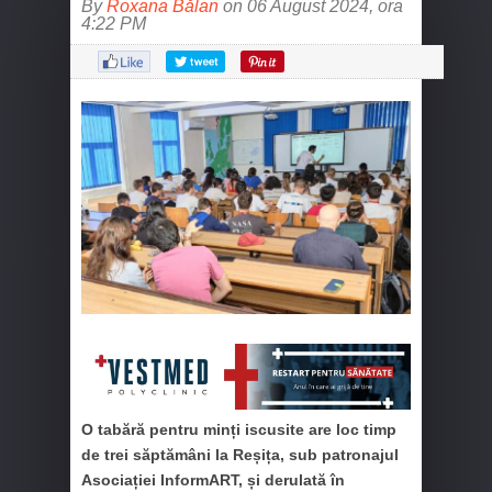
By
Roxana Bălan
on 06 August 2024, ora
4:22 PM
O tabără pentru minți iscusite are loc timp
de trei săptămâni la Reșița, sub patronajul
Asociației InformART, și derulată în