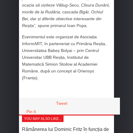
ocazia să viziteze Văliug-Secu, Clisura Dunării,
morile de la Rudăria, cascada Bigăr, Ochiul
Bei, dar și diferite obiective interesante din
Reșița”,
spune primarul Ioan Popa.
Evenimentul este organizat de Asociația
InformART, în parteneriat cu Primăria Reșița,
Universitatea Babeș Bolyai – prin Centrul
Universitar UBB Reșița, Institutul de
Matematică Simion Stoilow al Academiei
Române, după un concept al Oriensys
(Franța).
Tweet
Pin It
YOU MAY ALSO LIKE...
Rămânerea lui Dominic Fritz în funcția de