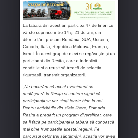
La tabăra din acest an participă 47 de tineri cu
vârste cuprinse între 14 și 21 de ani, din
diferite țări, precum România, SUA, Ucraina,
Canada, Italia, Republica Moldova, Franța și
Israel. În acest grup de elevi se regăsește și un
participant din Reșița, care a îndeplinit
condițiile și a reușit să treacă de selecția
riguroasă, transmit organizatorii.
„
Ne bucurăm că acest eveniment se
desfășoară la Reșița și suntem siguri că
participanții se vor simți foarte bine la noi.
Pentru activitățile din zilele libere, Primaria
Resita a pregătit un program diversificat, care
să îi facă pe participanții la tabără să cunoască
mai bine frumusețile acestei regiuni. Pe
parcursul celor trei săptămâni, aceștia vor avea