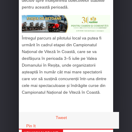
decisiv spre îndeplinirea obiectivelor stabilite
pentru această perioadă.
Întregul parcurs al pilotului local va putea fi
urmărit în cadrul etapei din Campionatul
Național de Viteză în Coastă, care se va
desfășura în perioada 3–5 iulie pe Valea
Domanului în Reșița, unde organizatorii
așteaptă în număr cât mai mare spectatorii
care vor să susțină concurenții într-una dintre
cele mai spectaculoase și îndrăgite curse din
Campionatul Național de Viteză în Coastă.
Tweet
Pin It