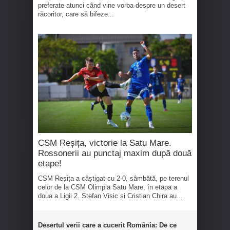
preferate atunci când vine vorba despre un desert
răcoritor, care să bifeze...
CSM Reșița, victorie la Satu Mare.
Rossonerii au punctaj maxim după două
etape!
CSM Reșița a câștigat cu 2-0, sâmbătă, pe terenul
celor de la CSM Olimpia Satu Mare, în etapa a
doua a Ligii 2. Stefan Visic și Cristian Chira au...
Desertul verii care a cucerit România: De ce