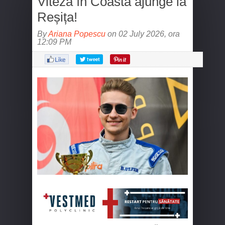
Viteză în Coastă ajunge la
Reșița!
By
Ariana Popescu
on 02 July 2026, ora
12:09 PM