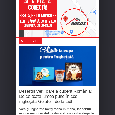
ȘTIRILE ZILEI
Desertul verii care a cucerit România:
De ce toată lumea pune în coș
înghețata Gelatelli de la Lidl
Vara și înghețata merg mână în mână, iar pentru
mulți români Gelatelli a devenit una dintre alegerile