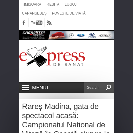
TIMIȘOARA
REȘIȚA
LUGOJ
CARANSEBEȘ
POVESTE DE VIAȚĂ
MENIU
Rareș Madina, gata de
spectacol acasă:
Campionatul Național de