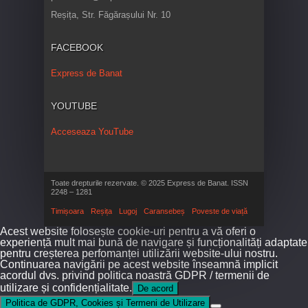
Reșița, Str. Făgărașului Nr. 10
FACEBOOK
Express de Banat
YOUTUBE
Acceseaza YouTube
Toate drepturile rezervate. © 2025 Express de Banat. ISSN
2248 – 1281
Timișoara
Reșița
Lugoj
Caransebeș
Poveste de viață
Acest website folosește cookie-uri pentru a vă oferi o
experiență mult mai bună de navigare și funcționalități adaptate
pentru creșterea perfomanței utilizării website-ului nostru.
Continuarea navigării pe acest website înseamnă implicit
acordul dvs. privind politica noastră GDPR / termenii de
utilizare și confidențialitate.
De acord
Politica de GDPR, Cookies și Termeni de Utilizare