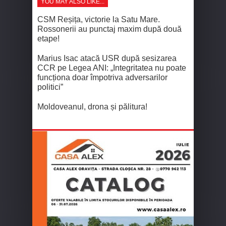
YOU MAY ALSO LIKE...
CSM Reșița, victorie la Satu Mare.
Rossonerii au punctaj maxim după două
etape!
Marius Isac atacă USR după sesizarea
CCR pe Legea ANI: „Integritatea nu poate
funcționa doar împotriva adversarilor
politici”
Moldoveanul, drona și pălitura!