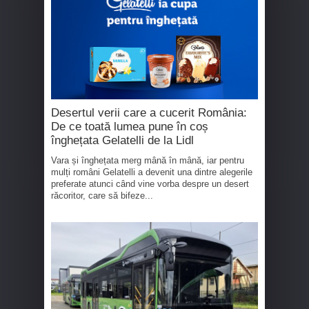
Desertul verii care a cucerit România:
De ce toată lumea pune în coș
înghețata Gelatelli de la Lidl
Vara și înghețata merg mână în mână, iar pentru
mulți români Gelatelli a devenit una dintre alegerile
preferate atunci când vine vorba despre un desert
răcoritor, care să bifeze...