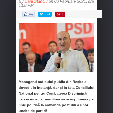
By
Dani Stanciu
on 06 February 2021, ora
1:08 PM
Managerul radioului public din Reșița a
dovedit în instanță, dar și în fața Consiliului
Național pentru Combaterea Discriminării,
că s-a încercat mazilirea sa și impunerea pe
linie politică la comanda postului a unor
unelte de partid!