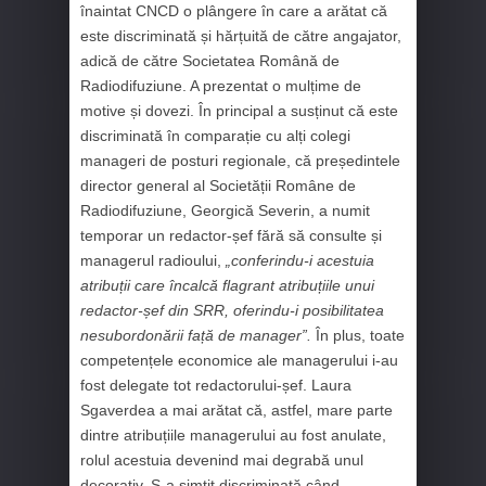
înaintat CNCD o plângere în care a arătat că
este discriminată și hărțuită de către angajator,
adică de către Societatea Română de
Radiodifuziune. A prezentat o mulțime de
motive și dovezi. În principal a susținut că este
discriminată în comparație cu alți colegi
manageri de posturi regionale, că președintele
director general al Societății Române de
Radiodifuziune, Georgică Severin, a numit
temporar un redactor-șef fără să consulte și
managerul radioului,
„conferindu-i acestuia
atribuții care încalcă flagrant atribuțiile unui
redactor-șef din SRR, oferindu-i posibilitatea
nesubordonării față de manager”.
În plus, toate
competențele economice ale managerului i-au
fost delegate tot redactorului-șef. Laura
Sgaverdea a mai arătat că, astfel, mare parte
dintre atribuțiile managerului au fost anulate,
rolul acestuia devenind mai degrabă unul
decorativ. S-a simțit discriminată când