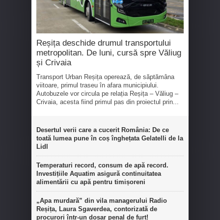
Reșița deschide drumul transportului
metropolitan. De luni, cursă spre Văliug
și Crivaia
Transport Urban Reșița operează, de săptămâna
viitoare, primul traseu în afara municipiului.
Autobuzele vor circula pe relația Reșița – Văliug –
Crivaia, acesta fiind primul pas din proiectul prin...
Desertul verii care a cucerit România: De ce
toată lumea pune în coș înghețata Gelatelli de la
Lidl
Temperaturi record, consum de apă record.
Investițiile Aquatim asigură continuitatea
alimentării cu apă pentru timișoreni
„Apa murdară” din vila managerului Radio
Reșița, Laura Sgaverdea, contorizată de
procurori într-un dosar penal de furt!