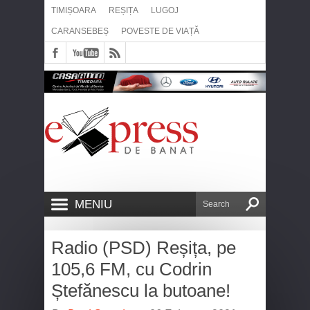
TIMIȘOARA
REȘIȚA
LUGOJ
CARANSEBEȘ
POVESTE DE VIAȚĂ
MENIU
Radio (PSD) Reșița, pe
105,6 FM, cu Codrin
Ștefănescu la butoane!