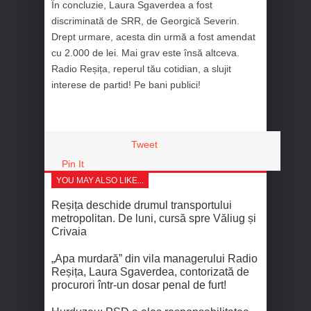
În concluzie, Laura Sgaverdea a fost
discriminată de SRR, de Georgică Severin.
Drept urmare, acesta din urmă a fost amendat
cu 2.000 de lei. Mai grav este însă altceva.
Radio Reșița, reperul tău cotidian, a slujit
interese de partid! Pe bani publici!
Tweet
Pin It
YOU MAY ALSO LIKE...
Reșița deschide drumul transportului
metropolitan. De luni, cursă spre Văliug și
Crivaia
„Apa murdară” din vila managerului Radio
Reșița, Laura Sgaverdea, contorizată de
procurori într-un dosar penal de furt!