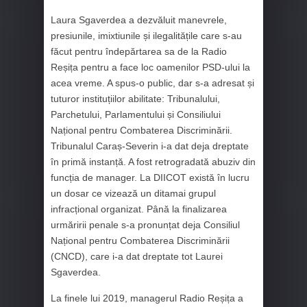
Laura Sgaverdea a dezvăluit manevrele,
presiunile, imixtiunile și ilegalitățile care s-au
făcut pentru îndepărtarea sa de la Radio
Reșița pentru a face loc oamenilor PSD-ului la
acea vreme. A spus-o public, dar s-a adresat și
tuturor instituțiilor abilitate: Tribunalului,
Parchetului, Parlamentului și Consiliului
Național pentru Combaterea Discriminării.
Tribunalul Caraș-Severin i-a dat deja dreptate
în primă instanță. A fost retrogradată abuziv din
funcția de manager. La DIICOT există în lucru
un dosar ce vizează un ditamai grupul
infracțional organizat. Până la finalizarea
urmăririi penale s-a pronunțat deja Consiliul
Național pentru Combaterea Discriminării
(CNCD), care i-a dat dreptate tot Laurei
Sgaverdea.
La finele lui 2019, managerul Radio Reșița a