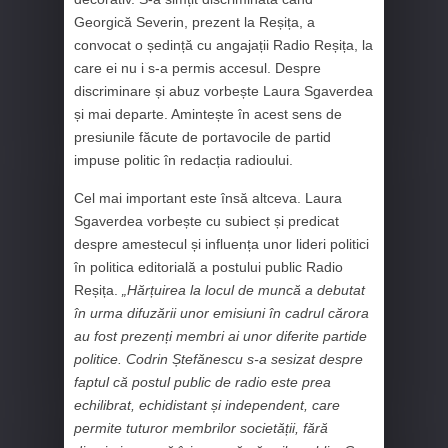
Georgică Severin, prezent la Reșița, a
convocat o ședință cu angajații Radio Reșița, la
care ei nu i s-a permis accesul. Despre
discriminare și abuz vorbește Laura Sgaverdea
și mai departe. Amintește în acest sens de
presiunile făcute de portavocile de partid
impuse politic în redacția radioului.
Cel mai important este însă altceva. Laura
Sgaverdea vorbește cu subiect și predicat
despre amestecul și influența unor lideri politici
în politica editorială a postului public Radio
Reșița.
„Hărțuirea la locul de muncă a debutat
în urma difuzării unor emisiuni în cadrul cărora
au fost prezenți membri ai unor diferite partide
politice. Codrin Ștefănescu s-a sesizat despre
faptul că postul public de radio este prea
echilibrat, echidistant și independent, care
permite tuturor membrilor societății, fără