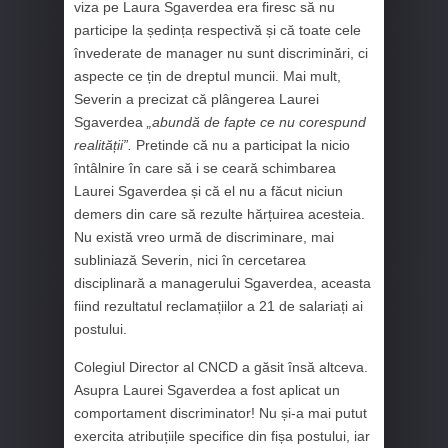
viza pe Laura Sgaverdea era firesc să nu
participe la ședința respectivă și că toate cele
învederate de manager nu sunt discriminări, ci
aspecte ce țin de dreptul muncii. Mai mult,
Severin a precizat că plângerea Laurei
Sgaverdea
„abundă de fapte ce nu corespund
realității”.
Pretinde că nu a participat la nicio
întâlnire în care să i se ceară schimbarea
Laurei Sgaverdea și că el nu a făcut niciun
demers din care să rezulte hărțuirea acesteia.
Nu există vreo urmă de discriminare, mai
subliniază Severin, nici în cercetarea
disciplinară a managerului Sgaverdea, aceasta
fiind rezultatul reclamațiilor a 21 de salariați ai
postului.
Colegiul Director al CNCD a găsit însă altceva.
Asupra Laurei Sgaverdea a fost aplicat un
comportament discriminator! Nu și-a mai putut
exercita atribuțiile specifice din fișa postului, iar