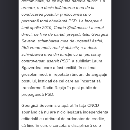
discriminare, să își expună părerile public. Ca
urmare, s-a decis înlăturarea mea de la
conducerea postului și înlocuirea cu o
persoană total obedientă PSD. La începutul
lunii aprilie 2019, Codrin Ștefănescu i-a cerut
direct, pe linie de partid, președintelui Georgică
Severin, schimbarea mea de urgență! Astfel,
fără vreun motiv real și obiectiv, s-a decis
schimbarea mea din funcție cu un personaj
controversat, aservit PSD”,
a subliniat Laura
Sgaverdea, care a fost umilită, în cel mai
grosolan mod, în repetate rânduri, de angajații
postului, instigați de cei care au încercat să
transforme Radio Reșița în post public de
propagandă PSD.
Georgică Severin s-a apărat în fața CNCD
spunând că nu are nicio legătură independența
editorială cu atributul de ordonator de credite,
că fiind în curs o cercetare disciplinară ce o