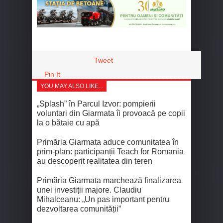
Tweet
Pin It
YOU MAY ALSO LIKE...
„Splash” în Parcul Izvor: pompierii
voluntari din Giarmata îi provoacă pe copii
la o bătaie cu apă
Primăria Giarmata aduce comunitatea în
prim-plan: participanții Teach for Romania
au descoperit realitatea din teren
Primăria Giarmata marchează finalizarea
unei investiții majore. Claudiu
Mihalceanu: „Un pas important pentru
dezvoltarea comunității”