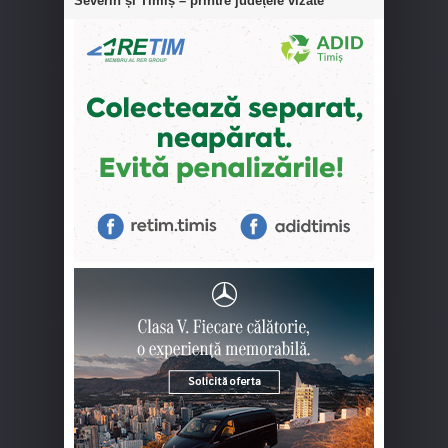
Severin și Timiș – printre județele vizate