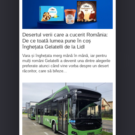
Desertul verii care a cucerit România:
De ce toată lumea pune în coș
înghețata Gelatelli de la Lidl
Vara și înghețata merg mână în mână, iar pentru
mulți români Gelatelli a devenit una dintre alegerile
preferate atunci când vine vorba despre un desert
răcoritor, care să bifeze...