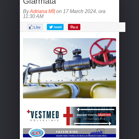
Giarmata
By
Adriana Mîț
on 17 March 2024, ora
11:30 AM