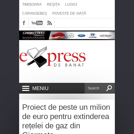
TIMIȘOARA
REȘIȚA
LUGOJ
CARANSEBEȘ
POVESTE DE VIAȚĂ
MENIU
Proiect de peste un milion
de euro pentru extinderea
rețelei de gaz din