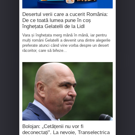
Desertul verii care a cucerit România:
De ce toată lumea pune în coș
înghețata Gelatelli de la Lidl
Vara și înghețata merg mână în mână, iar pentru
mulți români Gelatelli a devenit una dintre alegerile
preferate atunci când vine vorba despre un desert
răcoritor, care să bifeze...
Bolojan: „Cetățenii nu vor fi
deconectați”. La nevoie, Transelectrica