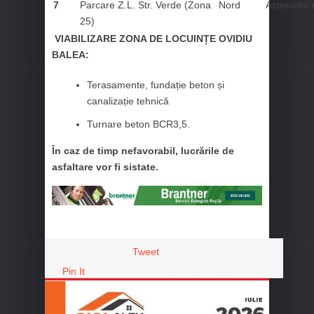
7
Parcare Z.L. Str. Verde (Zona
Nord
Așternere 
25)
VIABILIZARE ZONA DE LOCUINȚE OVIDIU
BALEA:
Terasamente, fundație beton și
canalizație tehnică
Turnare beton BCR3,5.
În caz de timp nefavorabil, lucrările de
asfaltare vor fi sistate.
Tweet
Pin It