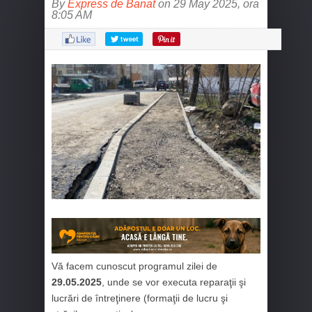
By
Express de Banat
on 29 May 2025, ora
8:05 AM
Vă facem cunoscut programul zilei de
29.05.2025
, unde se vor executa reparaţii şi
lucrări de întreţinere (formaţii de lucru şi