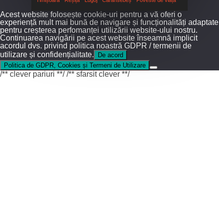
Acest website folosește cookie-uri pentru a vă oferi o
experiență mult mai bună de navigare și funcționalități adaptate
pentru creșterea perfomanței utilizării website-ului nostru.
Continuarea navigării pe acest website înseamnă implicit
acordul dvs. privind politica noastră GDPR / termenii de
utilizare și confidențialitate.
De acord
Politica de GDPR, Cookies și Termeni de Utilizare
/** clever pariuri **/
/** sfarsit clever **/