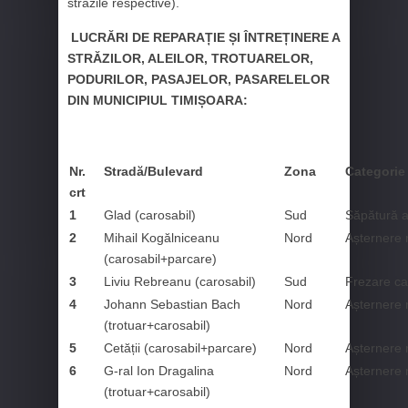
străzile respective).
LUCRĂRI DE REPARAȚIE ȘI ÎNTREȚINERE A
STRĂZILOR, ALEILOR, TROTUARELOR,
PODURILOR, PASAJELOR, PASARELELOR
DIN MUNICIPIUL TIMIȘOARA:
Nr.
Stradă/Bulevard
Zona
Categorie 
crt
1
Glad (carosabil)
Sud
Săpătură a
2
Mihail Kogălniceanu
Nord
Așternere 
(carosabil+parcare)
3
Liviu Rebreanu (carosabil)
Sud
Frezare ca
4
Johann Sebastian Bach
Nord
Așternere 
(trotuar+carosabil)
5
Cetății (carosabil+parcare)
Nord
Așternere 
6
G-ral Ion Dragalina
Nord
Așternere 
(trotuar+carosabil)