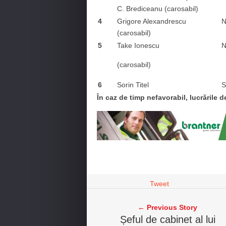
C. Brediceanu (carosabil)
4
Grigore Alexandrescu
N
(carosabil)
5
Take Ionescu
N
(carosabil)
6
Sorin Titel
S
În caz de timp nefavorabil, lucrările de
Tweet
← Previous Story
Șeful de cabinet al lui