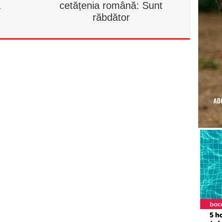
a
cetățenia română: Sunt
răbdător