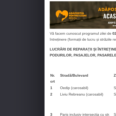
Vă facem cunoscut programul zilei de
0
întreținere (formații de lucru și străzile r
LUCRĂRI DE REPARAȚII ȘI ÎNTREȚI
PODURILOR, PASAJELOR, PASARELE
Nr.
Stradă/Bulevard
Z
crt
1
Oedip (carosabil)
S
2
Liviu Rebreanu (carosabil)
S
3
Paris inclusiv intersecția cu str.
S