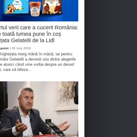
tul verii care a cucerit România:
 toată lumea pune în coș
țata Gelatelli de la Lidl
agomir
| 28 July 2026
 înghețata merg mână în mână, iar pentru
omâni Gelatelli a devenit una dintre alegerile
te atunci când vine vorba despre un desert
r, care să bifeze...