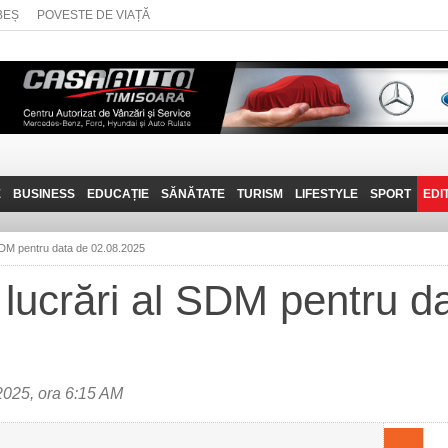
BEȘ
POVESTE DE VIAȚĂ
E
BUSINESS
EDUCAȚIE
SĂNĂTATE
TURISM
LIFESTYLE
SPORT
EDI
JOB-URI
PRIN MUNȚII
POVESTE DE VIAȚĂ
D
BANATULUI
SDM pentru data de 02.08.2025
TEHNIT
VISIT CARAȘ-SEVERIN
lucrări al SDM pentru d
FANTASTICUL BANAT
TRAVEL VLOG
2025, ora 6:15 AM