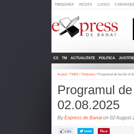
TIMIȘOARA
REȘIȚA
LUGOJ
CARANSE
CS
TM
ACTUALITATE
POLITICA
JUSTITI
REȘIȚA
LUGOJ
ADMINISTRATIE
EXPRESSLIVE
Acasă
/
TIMIȘ
/
Timișoara
/
Programul de lucrări al 
CARANSEBEȘ
TIMIȘOARA
NAȚIONAL
INTERVIURILE
EXPRESS
Programul de 
ANINA
SOCIAL
BĂILE HERCULANE
UTILE
02.08.2025
BOCŞA
MOLDOVA NOUĂ
By
Express de Banat
on 02 August 
ORAVIȚA
OȚELU ROŞU