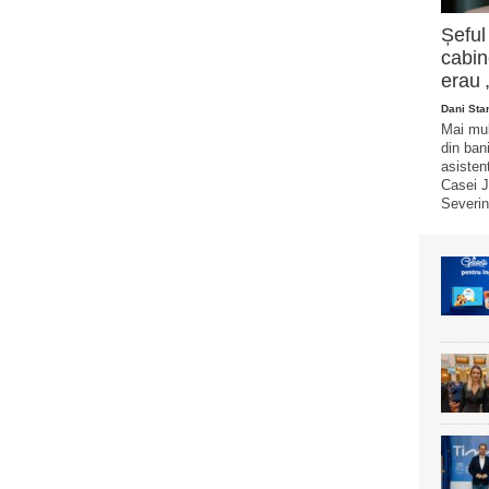
Șeful
cabin
erau 
Dani Sta
Mai mul
din bani
asistent
Casei J
Severin