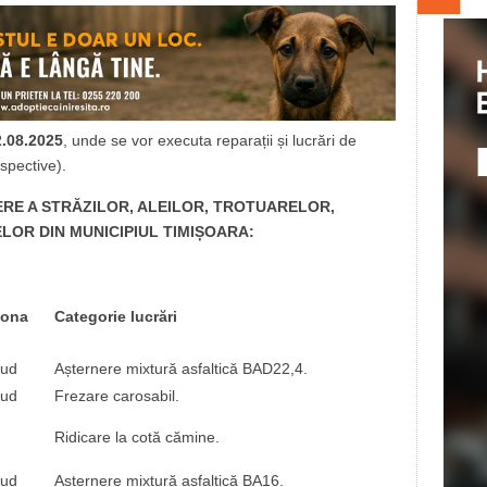
2.08.2025
, unde se vor executa reparații și lucrări de
espective).
NERE A STRĂZILOR, ALEILOR, TROTUARELOR,
LOR DIN MUNICIPIUL TIMIȘOARA:
ona
Categorie lucrări
ud
Așternere mixtură asfaltică BAD22,4.
ud
Frezare carosabil.
Ridicare la cotă cămine.
ud
Așternere mixtură asfaltică BA16.