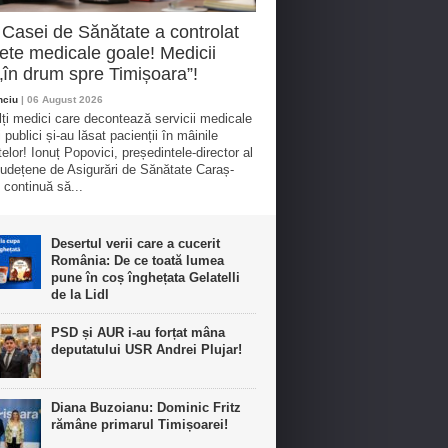
 Casei de Sănătate a controlat
ete medicale goale! Medicii
„în drum spre Timișoara”!
nciu
| 06 August 2026
ți medici care decontează servicii medicale
 publici și-au lăsat pacienții în mâinile
elor! Ionuț Popovici, președintele-director al
udețene de Asigurări de Sănătate Caraș-
 continuă să...
Desertul verii care a cucerit
România: De ce toată lumea
pune în coș înghețata Gelatelli
de la Lidl
PSD și AUR i-au forțat mâna
deputatului USR Andrei Plujar!
Diana Buzoianu: Dominic Fritz
rămâne primarul Timișoarei!