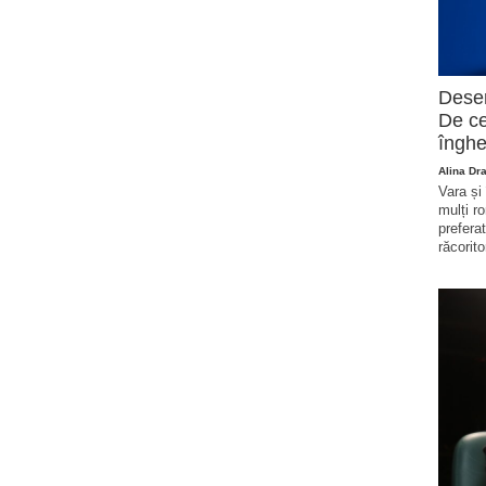
Deser
De ce
înghe
Alina Dr
Vara și
mulți r
prefera
răcorito